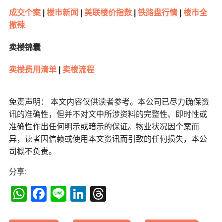
成交个案
|
楼市新闻
|
美联楼价指数
|
铁路盘行情
|
楼市全
撤辣
卖楼锦囊
卖楼费用清单
|
卖楼流程
免责声明： 本文内容仅供读者参考。本公司已尽力确保资
讯的准确性，但并不对文中所涉资料的完整性、即时性或
准确性作出任何明示或暗示的保证。物业状况因个案而
异，读者因信赖或使用本文资讯而引致的任何损失，本公
司概不负责。
分享:
WhatsApp
Facebook
Line
LinkedIn
Threads