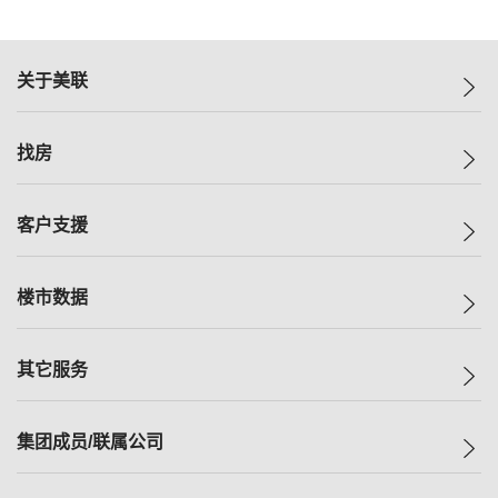
关于美联
美联集团
找房
投资者关系
集团动态
一手新房
客户支援
人才招募
买房
网站地图
上车
自助放盘
楼市数据
减价
专业经纪人
低价
分行网络
指数
其它服务
美联豪宅
查询热线
信心指数
独家楼盘
联络我们
最新成交
小区专页
租房
集团成员/联属公司
按揭计算机
历史成交
大湾区专页
居屋专页
负担能力计算机
成交数据
楼市资讯