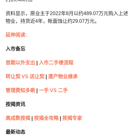
资料显示，原业主于2022年8月以约489.07万元购入上述
物业，持货近4年，帐面蚀让约29.07万元。
延伸阅读:
入市备忘
首期以外支出
|
入市二手楼流程
转让契 VS 送让契
|
遗产物业继承
管理费知多啲
|
一手 VS 二手
按揭资讯
高成数按揭
|
按揭全攻略
|
按揭专家
最新动态