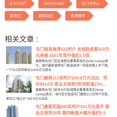
E-017537
NOVOLAND
屯门市中心
梁浩文
美联经纪
香港楼市
相关文章 :
屯门南浪海湾522呎户 长线投资客450万
元承接 2001年货升值约1.5倍...
美联物业屯门区区域营业董事梁浩文(Andy Leung)表
示，该行最新录得屯门南浪海湾一宗投资客入市个案，
一个522实呎单位以450万元获长...
屯门鹿苑311实呎户264.8万元沽出 呎
价8514元 原业主持货3年间贬值23%...
美联物业屯门启丰分行区域营业董事梁浩文(Andy
Leung)表示，该行近日促成屯门鹿苑311实呎户交投，
单位以“蚀让价”264.8万元沽出...
屯门康丽花园480实呎户431万元易手 原
业主持货28年 期内帐面大幅升值约5.9