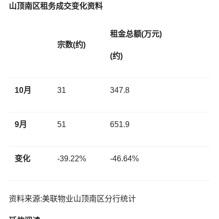
山顶南区租务成交变化资料
租金总额
(
万元
)
宗数
(
约
)
(
约
)
10
月
31
347.8
9
月
51
651.9
变化
-39.22%
-46.64%
资料来源:美联物业山顶南区分行统计