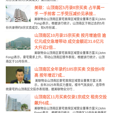
月份仅录得5宗买卖成交，虽然按月按...
美联：山顶南区5月录8宗买卖 占半属一
手 一手抢客 二手受压减价见承接...
美联物业山顶南区豪宅首席区域营业董事方富义(John
Fong)表示，根据该行统计，山顶南区于刚过去的5月
份共录得约8宗买卖成交，较4月份减...
山顶南区10月录15宗买卖 按月增逾倍 逾
亿元成交急增带动 成交金额近31.6亿元
大升近2倍...
美联物业山顶南区豪宅首席区域营业董事方富义(John
Fong)表示，豪宅需求上升，带动山顶南区楼市表现，根据该行统计，山顶
南区于10月份共...
山顶南区全年录约185宗买卖 交投创4年
高 按年增近7成...
美联物业山顶南区豪宅首席区域营业董事方富义表
示，去年2025年购买力重现，楼市气氛良好，连带传
统豪宅的山顶南区交投亦表现理，据美联物业分行...
山顶南区11月买卖仅录1宗成交 租务交投
飙升6成...
美联物业山顶南区豪宅首席区域营业董事方富义(John
Fong)表示，根据该行统计，山顶南区10月份未录得买