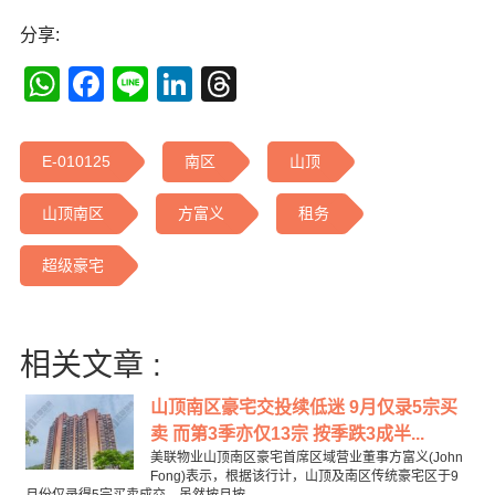
分享:
WhatsApp
Facebook
Line
LinkedIn
Threads
E-010125
南区
山顶
山顶南区
方富义
租务
超级豪宅
相关文章 :
山顶南区豪宅交投续低迷 9月仅录5宗买
卖 而第3季亦仅13宗 按季跌3成半...
美联物业山顶南区豪宅首席区域营业董事方富义(John
Fong)表示，根据该行计，山顶及南区传统豪宅区于9