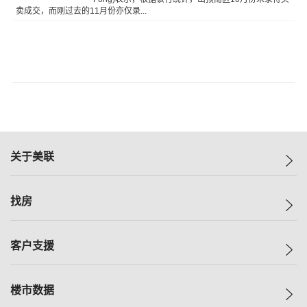
卖成交，而刚过去的11月份亦仅录...
关于美联
美联集团
找房
投资者关系
集团动态
一手新房
客户支援
人才招募
买房
网站地图
上车
自助放盘
楼市数据
减价
专业经纪人