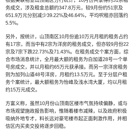
根据美联物业山顶南区分行统计，10月份共录得约31宗租
务成交，涉及租金总额约347.8万元，较9月份约51宗及
651.9万元分别减少39.22%及46.64%，平均呎租亦回落约
5.5%。
另外，按统计，山顶南区10月份逾10万元月租的租务占约
有17宗，而当中有2宗为洋房的租务成交，但亦较9月份22
宗及7宗下跌22.73%及71.43%。在租务成交个案方面，综
合市场消息统计，全月最大额的租务为白加道28号一个单
号房成交，并以月租约65万元获承接。而另一宗洋房租务
则为加列山道48号洋房，月租约13.5万元。至于分层户租
务个案统计，最大额租务为怡峰及浅水湾大厦，均以月租
约15万元成交。
方富义称，虽然10月份山顶南区楼市气氛持续偏静，或与
市场观望施政报告影响，惟随着楼市减辣，以及政府积极
吸纳外地专才，料长远对豪宅楼市起正面刺激作用，并相
信区内买卖交投将逐步回稳。