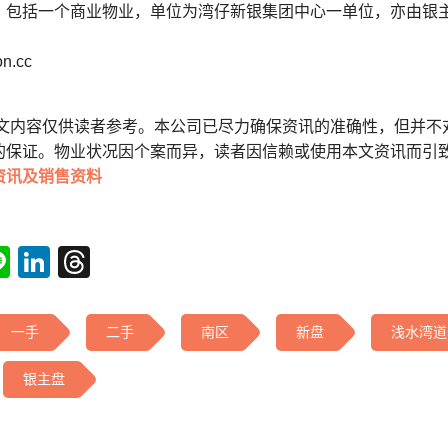
包括一个商业物业，单位为湾仔新银集团中心一单位，亦由银主以
.cc
本文内容仅供读者参考。本公司已尽力确保资讯的准确性，但并不
的保证。物业状况因个案而异，读者因信赖或使用本文资讯而引
资讯及销售资料
tsApp
acebook
Line
LinkedIn
Threads
一手
二手
南区
新盘
浅水湾道
银主盘