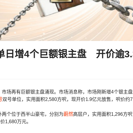
单日增4个巨额银主盘 开价逾3.
，市场再有巨额银主盘涌现。市场消息称，市场刚新增4个银主盘
号
双号单位，实用面积2,580方呎，现开价1.9亿元放售，呎价约
外两个位于西半山豪宅，分别为
蔚然
高层户，实用面积1,296方
价1,680万元。