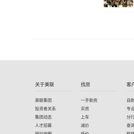
关于美联
找房
客
美联集团
一手新房
自
投资者关系
买房
专
集团动态
上车
分
人才招募
减价
查
网站地图
低价
联