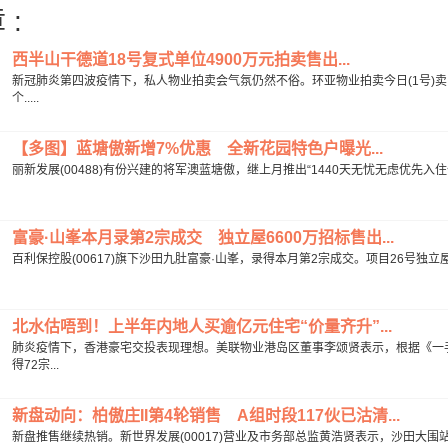
 :
西半山干德道18号复式单位4900万元拍卖售出...
新冠肺炎第四波疫情下，私人物业拍卖会气氛仍然不俗。环亚物业拍卖今日(1号)卖
个.....
【多图】蓝塘傲新增7%优惠 全新花园特色户曝光...
丽新发展(00488)有份兴建的将军澳蓝塘傲，继上月推出“1440天无忧无虑优先入
富豪·山峯本月录第2宗成交 独立屋6600万招标售出...
百利保控股(00617)旗下沙田九肚富豪·山峯，录得本月第2宗成交。项目26号独立屋透
北水估唔到！上半年内地人买逾亿元住宅“价量齐升”...
肺炎疫情下，香港豪宅交投表现理想。美联物业港岛区董事李颂贤表示，根据《一手
得72宗...
新盘动向：柏傲庄II第4轮销售 A组时段117伙已沽清...
新盘推售继续热销。新世界发展(00017)营业及市务部总监黄浩贤表示，沙田大围站项