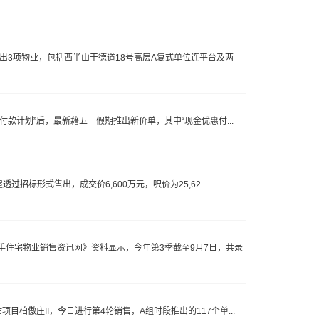
出3项物业，包括西半山干德道18号高层A复式单位连平台及两
住付款计划”后，最新藉五一假期推出新价单，其中“现金优惠付...
过招标形式售出，成交价6,600万元，呎价为25,62...
住宅物业销售资讯网》资料显示，今年第3季截至9月7日，共录
目柏傲庄II，今日进行第4轮销售，A组时段推出的117个单...