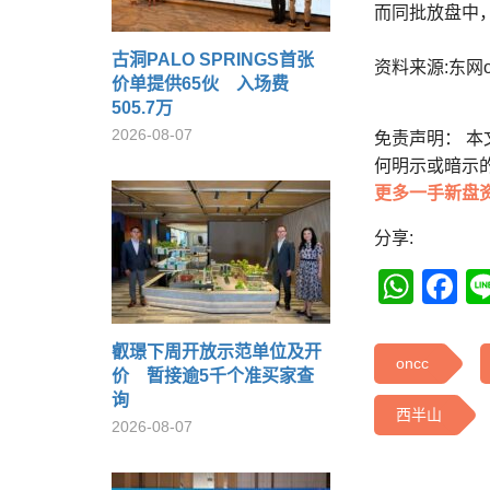
而同批放盘中，
古洞PALO SPRINGS首张
资料来源:东网on
价单提供65伙 入场费
505.7万
2026-08-07
免责声明： 
何明示或暗示
更多一手新盘
分享:
Wha
F
叡璟下周开放示范单位及开
oncc
价 暂接逾5千个准买家查
询
西半山
2026-08-07