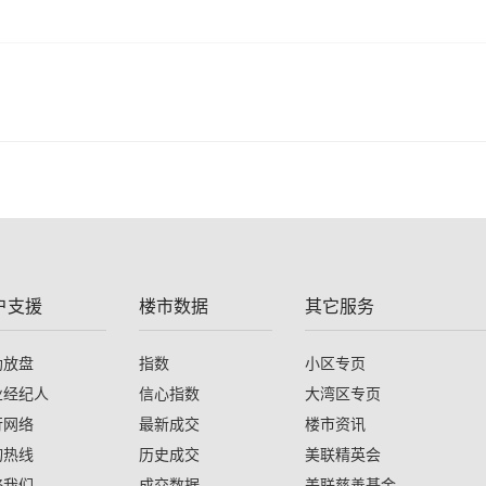
户支援
楼市数据
其它服务
助放盘
指数
小区专页
业经纪人
信心指数
大湾区专页
行网络
最新成交
楼市资讯
询热线
历史成交
美联精英会
络我们
成交数据
美联慈善基金