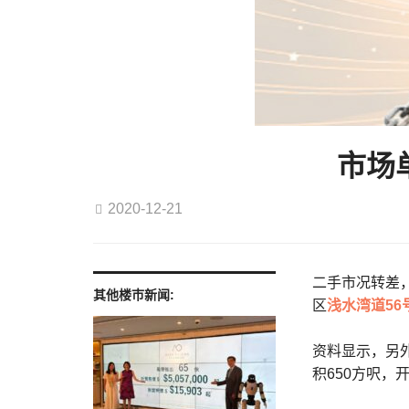
市场
2020-12-21
二手市况转差
其他楼巿新闻:
区
浅水湾道56
资料显示，另
积650方呎，开