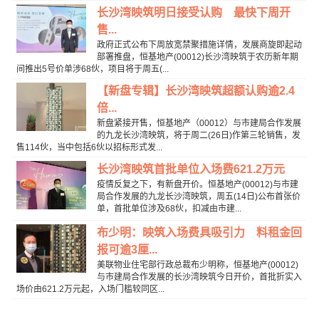
长沙湾映筑明日接受认购 最快下周开
售...
政府正式公布下周放宽禁聚措施详情，发展商旋即起动
部署推盘，恒基地产(00012)长沙湾映筑于农历新年期
间推出5号价单涉68伙，项目将于周五(...
【新盘专辑】长沙湾映筑超额认购逾2.4
倍...
新盘紧接开售，恒基地产（00012）与市建局合作发展
的九龙长沙湾映筑，将于周二(26日)作第三轮销售，发
售114伙，当中包括6伙以招标形式发...
长沙湾映筑首批单位入场费621.2万元
疫情反复之下，有新盘开价。恒基地产(00012)与市建
局合作发展的九龙长沙湾映筑，周五(14日)公布首张价
单，首批单位涉及68伙，扣减由市建...
布少明：映筑入场费具吸引力 料租金回
报可逾3厘...
美联物业住宅部行政总裁布少明称，恒基地产(00012)
与市建局合作发展的长沙湾映筑今日开价，首批折实入
场价由621.2万元起，入场门槛较同区...