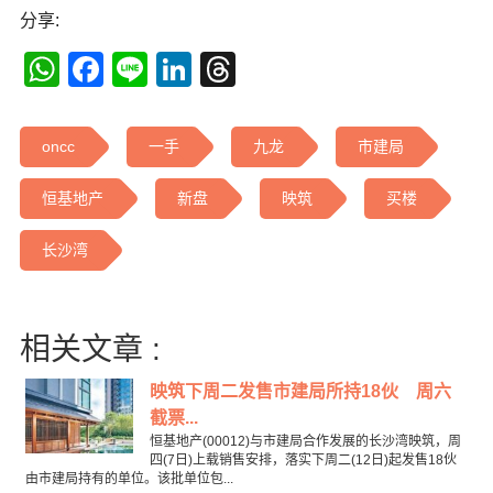
分享:
WhatsApp
Facebook
Line
LinkedIn
Threads
oncc
一手
九龙
市建局
恒基地产
新盘
映筑
买楼
长沙湾
相关文章 :
映筑下周二发售市建局所持18伙 周六
截票...
恒基地产(00012)与市建局合作发展的长沙湾映筑，周
四(7日)上载销售安排，落实下周二(12日)起发售18伙
由市建局持有的单位。该批单位包...