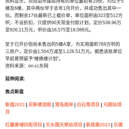
资料显示，项目由市建局持有的单位最初有19伙，均位于5
楼及6楼，其中两伙早于去年1月开价，并成功售出其中一
伙。而剩余17伙最新已上载价单，单位面积由323至512方
呎，不设折扣，只提供90天现金付款计划，定价538.96万
至926.11万元，呎价由16,575至18,088元。
至于已开价但尚未售出的5楼A室，为实用面积769方呎的
三房户，定价由1,504万减至1,126.51万元。据悉该批单位
早前曾预留予“楼换楼计划”。
资料来源：on.cc东网
延伸阅读:
焦点新盘
新盘2023
|
买新楼流程
|
港岛南岸
|
白石角项目
|
元朗站项
目
红磡黄埔四街项目
|
天水围天荣站项目
|
新居屋2023
|
乐建