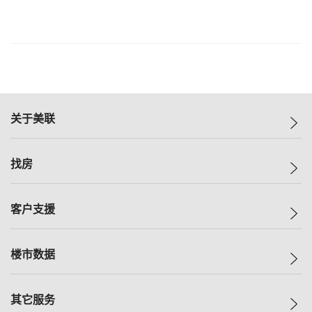
关于美联
美联集团
找房
投资者关系
集团动态
一手新房
客户支援
人才招募
买房
网站地图
上车
自助放盘
楼市数据
减价
专业经纪人
低价
分行网络
指数
其它服务
美联豪宅
查询热线