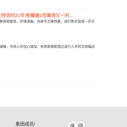
持货约21年 帐赚逾1倍离场又一村...
一带屋苑密度低，环境清幽，向来不乏捧场客。该行新近促成一宗又
楼市减辣，市场入市信心增加，有用家随即透过该行入市何文田福运
集团成员/