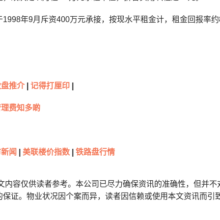
1998年9月斥资400万元承接，按现水平租金计，租金回报率约8
伙盘推介
|
记得打厘印
|
管理费知多啲
市新闻
|
美联楼价指数
|
铁路盘行情
本文内容仅供读者参考。本公司已尽力确保资讯的准确性，但并不
的保证。物业状况因个案而异，读者因信赖或使用本文资讯而引