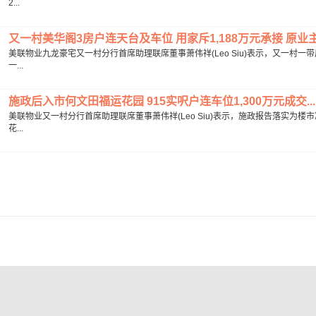
2...
又一村美华阁3房户连天台及车位 用家斥1,188万元承接 原业主
美联物业九龙豪宅又一村分行首席助理联席董事萧伟祥(Leo Siu)表示，又一村
一...
施政后入市何文田福运花园 915实呎户连车位1,300万元成交...
美联物业又一村分行首席助理联席董事萧伟祥(Leo Siu)表示，施政报告落实为
花...