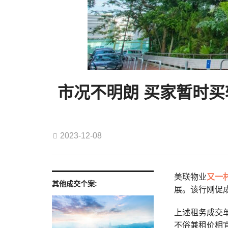
市况不明朗 买家暂时买
2023-12-08
美联物业
又一
其他成交个案:
展。该行刚促
上述租务成交
不俗兼租价相宜