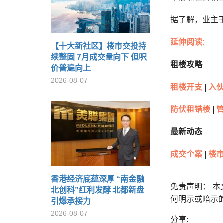
据了解，业主于
延伸阅读:
【十大新社区】楼市交投持
续整固 7月成交量向下 但呎
租楼攻略
价普遍向上
2026-08-07
租楼开支
|
入
防伏租错楼
|
最新动态
成交个案
|
楼
香港经济底蕴深厚 “南金融
免责声明： 
北创科”红利发酵 北都新盘
何明示或暗示
引爆承接力
2026-08-07
分享: