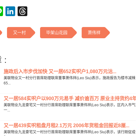
tsApp
acebook
Line
LinkedIn
Threads
又一村
毕架山花园
萧伟祥
 :
施政后入市步伐加快 又一居652实呎户1,080万元沽...
美联物业又一村分行首席助理联席董事萧伟祥(Leo Siu)表示，施政报告为楼市
65...
又一居584实呎户以900万元易手 减价逾百万 原业主持货约4年 
美联物业九龙豪宅又一村分行首席助理联席董事萧伟祥(Leo Siu)表示，区内入
一...
又一居439实呎租盘月租2.1万元 2006年货租金回报近8厘...
美联物业九龙豪宅又一村分行首席助理联席董事萧伟祥(Leo Siu)表示，该行刚