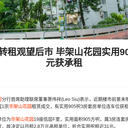
转租观望后市 毕架山花园实用905
元获承租
村
分行首席助理联席董事萧伟祥(Leo Siu)表示，近期楼市前
成1宗
毕架山花园
租赁成交，有实用905呎3房套房单位连车位获租
单位为
毕架山花园
19座低层F室，实用面积905方呎，属3房连
，故决定以月租2.8万元承租单位，折合实用呎租近31元。