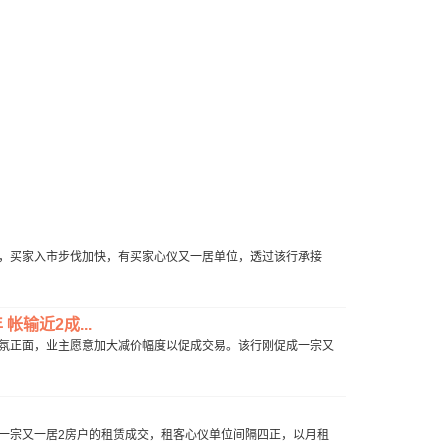
减辣，买家入市步伐加快，有买家心仪又一居单位，透过该行承接
帐输近2成...
市气氛正面，业主愿意加大减价幅度以促成交易。该行刚促成一宗又
促成一宗又一居2房户的租赁成交，租客心仪单位间隔四正，以月租