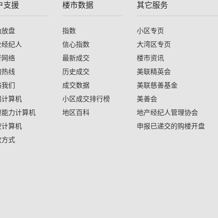
户支援
楼市数据
其它服务
助放盘
指数
小区专页
业经纪人
信心指数
大湾区专页
行网络
最新成交
楼市资讯
询热线
历史成交
美联精英会
络我们
成交数据
美联慈善基金
揭计算机
小区成交排行榜
美善会
担能力计算机
地区百科
地产经纪人管理协会
按计算机
申报已递交的购楼开盘
款方式