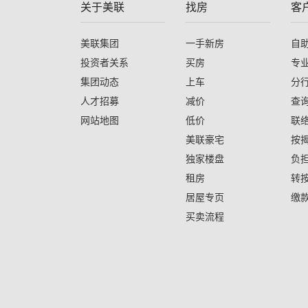
关于美联
找房
客
美联集团
一手新房
自
投资者关系
买房
专
集团动态
上车
分
人才招募
减价
查
网站地图
低价
联
美联豪宅
按
独家楼盘
负
租房
转
居屋专页
缴
买卖流程