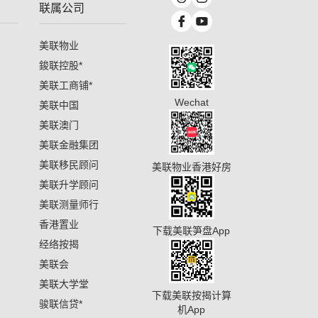
联属公司
美联物业
鋑联控股
*
美联工商铺
*
Wechat
美联中国
美联澳门
美联金融集团
美联移民顾问
美联物业香港好房
美联升学顾问
美联测量师行
香港置业
下载美联笋盘App
经络按揭
美联会
美联大学堂
下载美联按揭计算
骏联信贷
*
机App