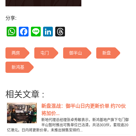
分享:
WhatsApp
Facebook
Line
LinkedIn
Threads
两房
屯门
御半山
新盘
新鸿基
相关文章 :
新盘混战：御半山日内更新价单 约70伙
将加价...
新地代理总经理张卓秀敏表示，新鸿基地产旗下屯门御
半山暂时推出可售单位已沽清，共沽303伙，套现逾20
亿港元。日内将更新价单，未推出销售安排约...