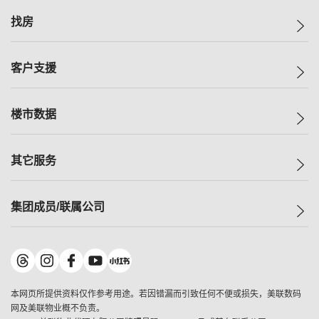
美联集团
找房
投资者关系
集团动态
一手新房
客户支援
人才招募
买房
网站地图
上车
自助放盘
楼市数据
减价
专业经纪人
低价
分行网络
指数
其它服务
美联豪宅
查询热线
信心指数
独家楼盘
联络我们
最新成交
小区专页
租房
集团成员/联属公司
按揭计算机
历史成交
大湾区专页
居屋专页
负担能力计算机
成交数据
楼市资讯
买卖流程
美联物业
转按计算机
小区成交排行榜
美联精英会
鋑联控股
*
缴款方式
地区百科
美联慈善基金
美联工商铺
*
本网页所提供资料仅作参考用途。若因错漏而引致任何不便或损失，美联数码
美善会
美联中国
网及美联物业概不负责。