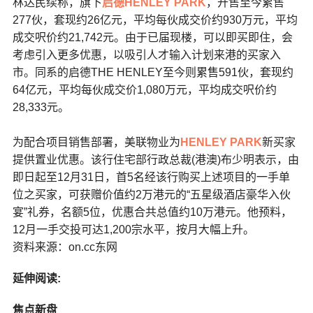
林达民续称，旗下
启德
HENLEY PARK
，开售至今累售
277伙，套现约26亿元，平均每伙成交价约930万元，平均
成交呎价约21,742元。由于已届现楼，可以即买即住，会
考虑引入更多优惠，以吸引人才输入计划来港的买家入
市。同系的启德THE HENLEY至今则累售591伙，套现约
64亿元，平均每伙成交价1,080万元，平均成交呎价约
28,333元。
为配合项目销售部署，美联物业为
HENLEY PARK
新买家
提供置业优惠。该行住宅部行政总裁(港澳)布少明表示，由
即日起至12月31日，首5名经该行购买上述项目的一手单
位之买家，可获赠价值约2万港元的“五星级酒店豪华入伙
宴”礼券，名额5位，优惠合共总值约10万港元。他预料，
12月一手交投可达1,200宗水平，按月大幅上升。
资料来源：on.cc东网
延伸阅读:
焦点新盘