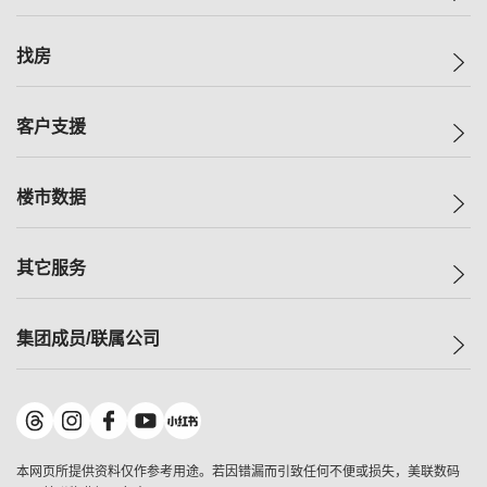
美联集团
找房
投资者关系
集团动态
一手新房
客户支援
人才招募
买房
网站地图
上车
自助放盘
楼市数据
减价
专业经纪人
低价
分行网络
指数
其它服务
美联豪宅
查询热线
信心指数
独家楼盘
联络我们
最新成交
小区专页
租房
集团成员/联属公司
按揭计算机
历史成交
大湾区专页
居屋专页
负担能力计算机
成交数据
楼市资讯
买卖流程
美联物业
转按计算机
小区成交排行榜
美联精英会
鋑联控股
*
缴款方式
地区百科
美联慈善基金
美联工商铺
*
本网页所提供资料仅作参考用途。若因错漏而引致任何不便或损失，美联数码
美善会