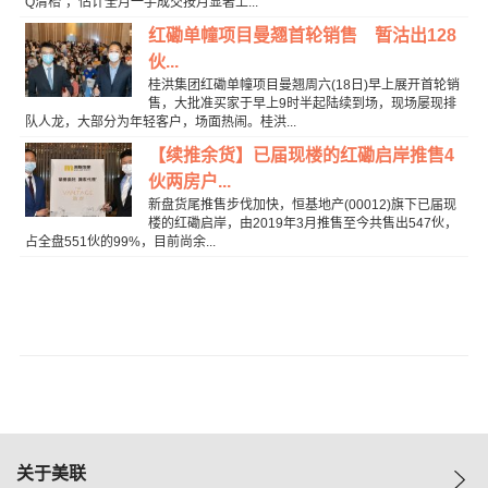
Q清枱”，估计全月一手成交按月显著上...
红磡单幢项目曼翘首轮销售 暂沽出128
伙...
桂洪集团红磡单幢项目曼翘周六(18日)早上展开首轮销
售，大批准买家于早上9时半起陆续到场，现场屡现排
队人龙，大部分为年轻客户，场面热闹。桂洪...
【续推余货】已届现楼的红磡启岸推售4
伙两房户...
新盘货尾推售步伐加快，恒基地产(00012)旗下已届现
楼的红磡启岸，由2019年3月推售至今共售出547伙，
占全盘551伙的99%，目前尚余...
关于美联