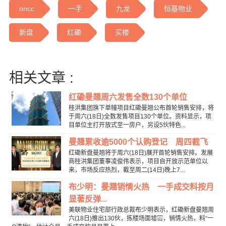
oncc
一手
九龙
恒基物业
新盘
红磡
买楼
相关文章 :
红磡曼翘周六发售全数130个单位
桂洪集团旗下单幢项目红磡曼翘公布首轮销售安排，将
于周六(18日)全数发售项目130个单位。资料显示，项
目单位主打开放式至一房户，另设5伙特色...
曼翘累收逾5000个认购登记 周四截飞
红磡新盘曼翘将于周六(18日)展开首轮销售安排。发展
商桂洪集团董事凌俊伟表示，项目自开放示范单位以
来，市场反应热烈，截至周二(14日)晚上7...
布少明：曼翘销情火热 一手成交料按月
显著反弹...
美联物业住宅部行政总裁布少明表示，红磡新盘曼翘周
六(18日)推出130伙，拣楼场面墟冚，销情火热，料“一