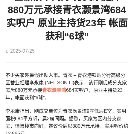
880万元承接青衣灏景湾684
实呎户 原业主持货23年 帐面
获利“6球”
2025-07-25
不少买家趁暑假出动入市。青衣 – 青衣港铁站分行高级分
区营业经理李永康 (NEILSON LI)表示，该行刚促成分支家
庭斥880万元承接
青衣
灏景湾
684实呎户，原业主持货23
年，帐面获利“6球”。
李永康指出，刚成交单位为青衣灏景湾9座低层E室，实用
面积684平方呎，属3房间隔。据悉，买家为区内分支家
庭，憧憬楼市向好，遂议价后以880万元承接，实用呎价约
12,865元。