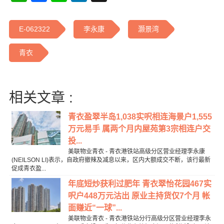
E-062322
李永康
灏景湾
青衣
相关文章 :
青衣盈翠半岛1,038实呎相连海景户1,555
万元易手 属两个月内屋苑第3宗相连户交
投...
美联物业青衣 - 青衣港铁站高级分区营业经理李永康
(NEILSON LI)表示，自政府撤辣及减息以来，区内大额成交不断，该行最新
促成青衣盈...
年底短炒获利过肥年 青衣翠怡花园467实
呎户448万元沽出 原业主持货仅7个月 帐
面赚近“一球”...
美联物业青衣 - 青衣港铁站分行高级分区营业经理李永