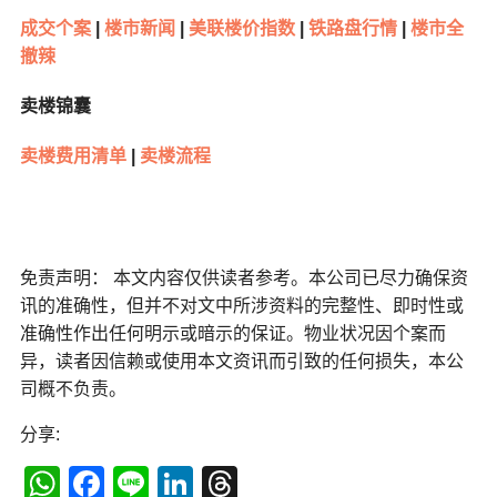
成交个案
|
楼市新闻
|
美联楼价指数
|
铁路盘行情
|
楼市全
撤辣
卖楼锦囊
卖楼费用清单
|
卖楼流程
免责声明： 本文内容仅供读者参考。本公司已尽力确保资
讯的准确性，但并不对文中所涉资料的完整性、即时性或
准确性作出任何明示或暗示的保证。物业状况因个案而
异，读者因信赖或使用本文资讯而引致的任何损失，本公
司概不负责。
分享:
WhatsApp
Facebook
Line
LinkedIn
Threads