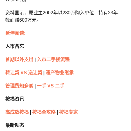
资料显示，原业主2002年以280万购入单位，持有23年，
帐面赚600万元。
延伸阅读:
入市备忘
首期以外支出
|
入市二手楼流程
转让契 VS 送让契
|
遗产物业继承
管理费知多啲
|
一手 VS 二手
按揭资讯
高成数按揭
|
按揭全攻略
|
按揭专家
最新动态