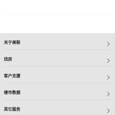
关于美联
美联集团
找房
投资者关系
集团动态
一手新房
客户支援
人才招募
买房
网站地图
上车
自助放盘
楼市数据
减价
专业经纪人
低价
分行网络
指数
其它服务
美联豪宅
查询热线
信心指数