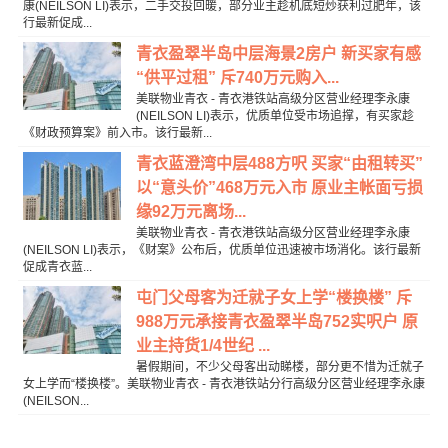
康(NEILSON LI)表示，二手交投回暖，部分业主趁机底短炒获利过肥年，该
行最新促成...
青衣盈翠半岛中层海景2房户 新买家有感
“供平过租” 斥740万元购入...
美联物业青衣 - 青衣港铁站高级分区营业经理李永康
(NEILSON LI)表示，优质单位受市场追撑，有买家趁
《财政预算案》前入市。该行最新...
青衣蓝澄湾中层488方呎 买家“由租转买”
以“意头价”468万元入市 原业主帐面亏损
缘92万元离场...
美联物业青衣 - 青衣港铁站高级分区营业经理李永康
(NEILSON LI)表示，《财案》公布后，优质单位迅速被市场消化。该行最新
促成青衣蓝...
屯门父母客为迁就子女上学“楼换楼” 斥
988万元承接青衣盈翠半岛752实呎户 原
业主持货1/4世纪 ...
暑假期间，不少父母客出动睇楼，部分更不惜为迁就子
女上学而“楼换楼”。美联物业青衣 - 青衣港铁站分行高级分区营业经理李永康
(NEILSON...