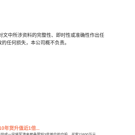
对文中所涉资料的完整性、即时性或准确性作出任
致的任何损失，本公司概不负责。
0年货升值近1倍...
近促成一宗将军澳夹屋叠翠轩3房单位的交投，买家以600万元...