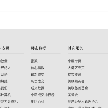
户支援
楼市数据
其它服务
助放盘
指数
小区专页
业经纪人
信心指数
大湾区专页
行网络
最新成交
楼市资讯
询热线
历史成交
美联精英会
络我们
成交数据
美联慈善基金
揭计算机
小区成交排行榜
美善会
担能力计算机
地区百科
地产经纪人管理协会