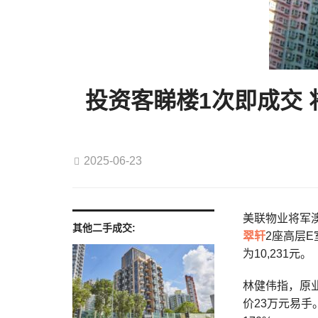
投资客睇楼1次即成交 
2025-06-23
美联物业将军澳
其他二手成交:
翠轩
2座高层
为10,231元。
林健伟指，原
价23万元易手