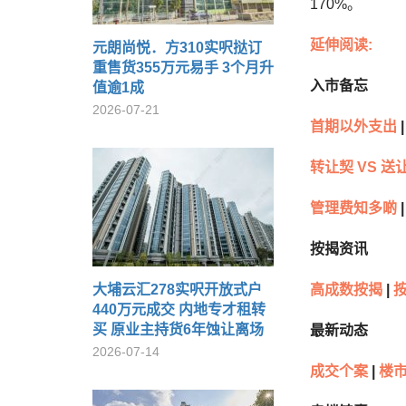
170%。
延伸阅读:
元朗尚悦．方310实呎挞订
重售货355万元易手 3个月升
入市备忘
值逾1成
2026-07-21
首期以外支出
|
转让契 VS 送
管理费知多啲
|
按揭资讯
大埔云汇278实呎开放式户
高成数按揭
|
440万元成交 内地专才租转
买 原业主持货6年蚀让离场
最新动态
2026-07-14
成交个案
|
楼市