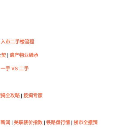
入市二手楼流程
让契
|
遗产物业继承
一手 VS 二手
按揭全攻略
|
按揭专家
新闻
|
美联楼价指数
|
铁路盘行情
|
楼市全撤辣