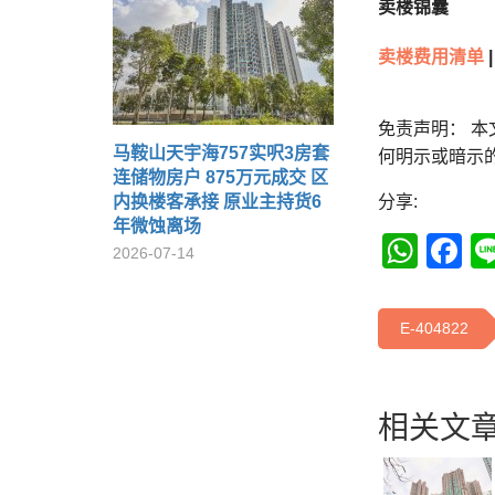
卖楼锦囊
卖楼费用清单
|
免责声明： 
马鞍山天宇海757实呎3房套
何明示或暗示
连储物房户 875万元成交 区
内换楼客承接 原业主持货6
分享:
年微蚀离场
Wha
F
2026-07-14
E-404822
相关文章