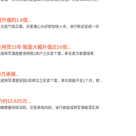
值约1.8倍...
内二手交投气氛正面，买家遇心头好即加快入市。该行新近促成一宗
货33年 账面大幅升值近10倍...
行刚促成将军澳居屋浩明苑2房户之买卖个案，新买家为首置绿表
承接...
促成将军澳慧安园2房单位之买卖个案，单位放盘不足1个月，即...
,625元...
期区内睇楼量持续活跃，交投表现向好。该行刚促成将军澳峻滢实用