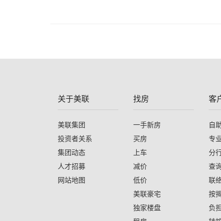
关于美联
找房
客
美联集团
一手新房
自
投资者关系
买房
专
集团动态
上车
分
人才招募
减价
查
网站地图
低价
联
美联豪宅
按
独家楼盘
负