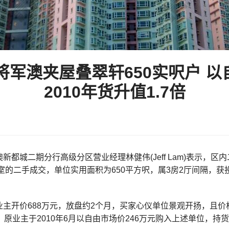
将军澳夹屋叠翠轩650实呎户 以
2010年货升值1.7倍
新都城二期分行高级分区营业经理林健伟(Jeff Lam)表示，
E室的二手成交，单位实用面积为650平方呎，属3房2厅间隔，获
业主开价688万元，放盘约2个月，买家心仪单位景观开扬，且
。原业主于2010年6月以自由市场价246万元购入上述单位，持