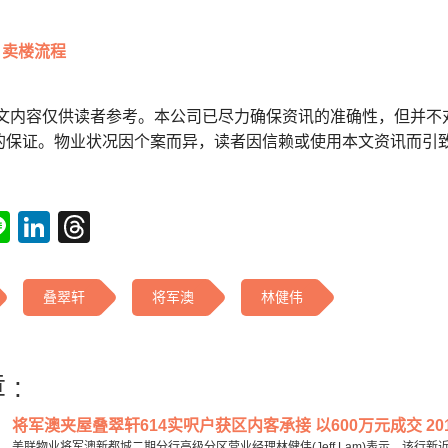
卖楼流程
本文内容仅供读者参考。本公司已尽力确保资讯的准确性，但并不
的保证。物业状况因个案而异，读者因信赖或使用本文资讯而引
tsApp
acebook
Line
LinkedIn
Threads
叠翠轩
将军澳
林健伟
 :
将军澳夹屋叠翠轩614实呎户获区内客承接 以600万元成交 201
美联物业将军澳新都城二期分行高级分区营业经理林健伟(Jeff Lam)表示，该行新