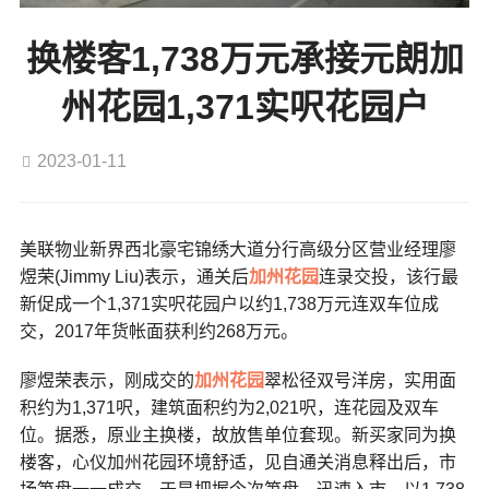
换楼客1,738万元承接元朗加
州花园1,371实呎花园户
2023-01-11
美联物业新界西北豪宅锦绣大道分行高级分区营业经理廖
煜荣(Jimmy Liu)表示，通关后
加州花园
连录交投，该行最
新促成一个1,371实呎花园户以约1,738万元连双车位成
交，2017年货帐面获利约268万元。
廖煜荣表示，刚成交的
加州花园
翠松径双号洋房，实用面
积约为1,371呎，建筑面积约为2,021呎，连花园及双车
位。据悉，原业主换楼，故放售单位套现。新买家同为换
楼客，心仪加州花园环境舒适，见自通关消息释出后，市