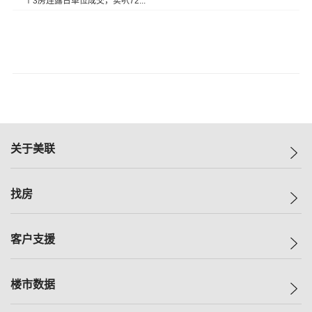
一个3房连露台单位成交，实呎72...
关于美联
美联集团
找房
投资者关系
集团动态
一手新房
客户支援
人才招募
买房
网站地图
上车
自助放盘
楼市数据
减价
专业经纪人