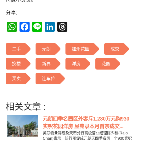
分享:
WhatsApp
Facebook
Line
LinkedIn
Threads
二手
元朗
加州花园
成交
换楼
新界
洋房
花园
买卖
连车位
相关文章 :
元朗四季名园区外客斥1,280万元购930
实呎花园洋房 屋苑录本月首宗成交...
美联物业锦绣及天峦分行高级营业经理陈少枝(Raio
Chan)表示，该行刚促成元朗天四季名园一个930实呎