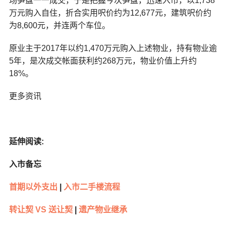
场笋盘一一成交，于是把握今次笋盘，迅速入市，以1,738
万元购入自住，折合实用呎价约为12,677元，建筑呎价约
为8,600元，并连两个车位。
原业主于2017年以约1,470万元购入上述物业，持有物业逾
5年，是次成交帐面获利约268万元，物业价值上升约
18%。
更多资讯
延伸阅读:
入市备忘
首期以外支出
|
入市二手楼流程
转让契 VS 送让契
|
遗产物业继承