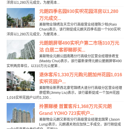
洋房以1,280万元成交，为屋苑本...
元朗四季名园930实呎花园洋房以1,280
万元成交...
美联物业锦绣及天峦分行高级营业经理陈少枝(Raio
Chan)表示，该行刚促成元朗天四季名园一个930实呎
洋房以1,280万元成交，为屋苑本...
元朗朗屏邨490实呎户第二市场310万元
沽 白居二客即睇即买...
美联物业元朗公园南路分行高级分区营业经理徐君宝
(Maddy Chui)表示，该行最新录得元朗公屋朗屏邨490
实呎两房单位，以310万元公屋第...
退休客斥1,330万元购元朗加州花园1,016
实呎花园户...
美联物业新界西北豪宅锦绣大道分行高级分区营业经理
廖煜荣(Jimmy Liu)表示，该行最新促成一个加州花园
1,016实呎花园户以约1,330...
拎票睇楼 首置客斥1,368万元买元朗
Grand YOHO 723实呎户...
美联物业元朗又新街分行高级营业经理龙国荣 (Jason
Lung)表示，元朗通关效应加快二手成交，该行刚促成