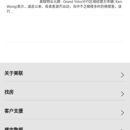
美联物业元朗 - Grand Yoho分行区域经理王伟健( Ken
Wong)表示，减息以来，各类客源齐出动，当中不乏睇楼多时的换楼客，该
行...
关于美联
美联集团
找房
投资者关系
集团动态
一手新房
客户支援
人才招募
买房
网站地图
上车
自助放盘
楼市数据