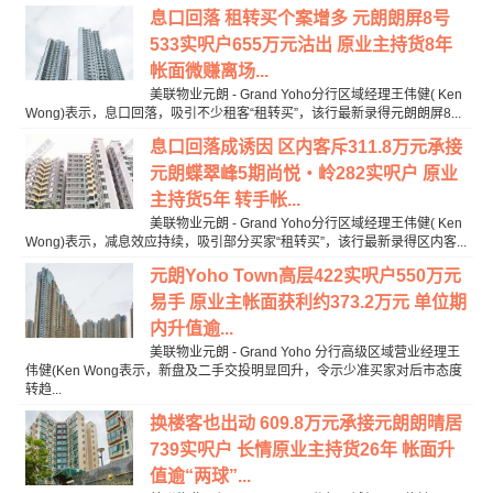
息口回落 租转买个案增多 元朗朗屏8号
533实呎户655万元沽出 原业主持货8年
帐面微赚离场...
美联物业元朗 - Grand Yoho分行区域经理王伟健( Ken
Wong)表示，息口回落，吸引不少租客“租转买”，该行最新录得元朗朗屏8...
息口回落成诱因 区内客斥311.8万元承接
元朗蝶翠峰5期尚悦‧岭282实呎户 原业
主持货5年 转手帐...
美联物业元朗 - Grand Yoho分行区域经理王伟健( Ken
Wong)表示，减息效应持续，吸引部分买家“租转买”，该行最新录得区内客...
元朗Yoho Town高层422实呎户550万元
易手 原业主帐面获利约373.2万元 单位期
内升值逾...
美联物业元朗 - Grand Yoho 分行高级区域营业经理王
伟健(Ken Wong表示，新盘及二手交投明显回升，令示少准买家对后市态度
转趋...
换楼客也出动 609.8万元承接元朗朗晴居
739实呎户 长情原业主持货26年 帐面升
值逾“两球”...