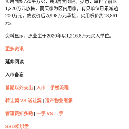
实用面积720平方呎，属3房套间隔。据悉，单位早前以
1,220万元放售，而买家为区内用家，有见单位已累减逾
200万元，故议价后以998万元承接，实用呎价约13,861
元。
资料显示，原业主于2020年以1,216.8万元买入单位。
更多资讯
延伸阅读:
入市备忘
首期以外支出
|
入市二手楼流程
转让契 VS 送让契
|
遗产物业继承
管理费知多啲
|
一手 VS 二手
SSD松绑盘