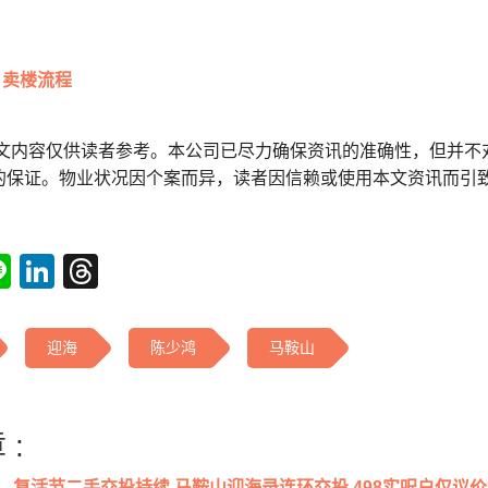
卖楼流程
本文内容仅供读者参考。本公司已尽力确保资讯的准确性，但并不
的保证。物业状况因个案而异，读者因信赖或使用本文资讯而引
tsApp
acebook
Line
LinkedIn
Threads
迎海
陈少鸿
马鞍山
 :
复活节二手交投持续 马鞍山迎海录连环交投 498实呎户仅议价3万