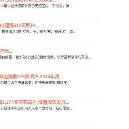
表示，不少港人趁长假期外游仍无阻区内二手交投，该...
迎海512实呎户...
表示，憧憬减息周期持续，不少租客决定“租转买”，该...
元...
示，楼价回稳，吸引部分短线投资者出动，该行最新录得马鞍山...
景375实呎户 2014年货 ...
表示，区内租金水平被推高下，促使部分租客“租转买...
,274实呎花园户 憧憬周边发展...
表示，部分睇楼客有见新港人入市个案增加，担心楼价...