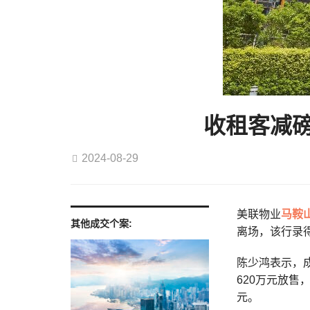
收租客减磅
2024-08-29
美联物业
马鞍
其他成交个案:
离场，该行录
陈少鸿表示，
620万元放售
元。