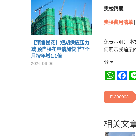
卖楼锦囊
卖楼费用清单
|
免责声明： 
【预售楼花】短期供应压力
减 预售楼花申请加快 首7个
何明示或暗示
月按年增1.1倍
分享:
2026-08-06
Wha
F
E-390963
相关文章