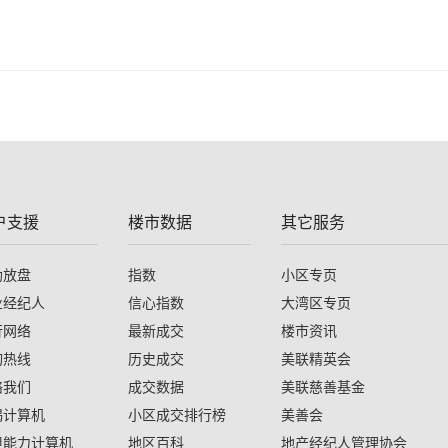
户支援
楼市数据
其它服务
助放盘
指数
小区专页
业经纪人
信心指数
大湾区专页
行网络
最新成交
楼市资讯
询热线
历史成交
美联精英会
络我们
成交数据
美联慈善基金
揭计算机
小区成交排行榜
美善会
担能力计算机
地区百科
地产经纪人管理协会