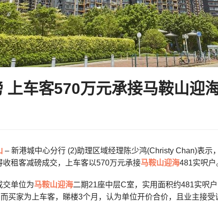
 上车客570万元承接马鞍山迎海
山
– 新港城中心分行 (2)助理区域经理陈少鸿(Christy Ch
得收租客减磅成交，上车客以570万元承接
马鞍山
迎海
481实呎户
成交单位为
马鞍山
迎海
二期21座中层C室，实用面积约481实
，而买家为上车客，睇楼3个月，认为单位开价合价，且业主接受议价