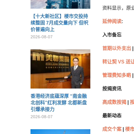
资料显示，原业
【十大新社区】楼市交投持
延伸阅读
:
续整固 7月成交量向下 但呎
价普遍向上
入市备忘
2026-08-07
首期以外支出
|
转让契 VS 送
管理费知多啲
|
按揭资讯
香港经济底蕴深厚 “南金融
高成数按揭
|
北创科”红利发酵 北都新盘
引爆承接力
最新动态
2026-08-07
成交个案
|
楼市