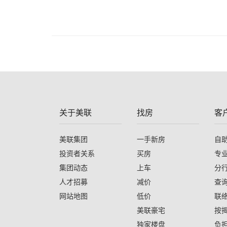
关于美联
找房
客
美联集团
一手新房
自
投资者关系
买房
专
集团动态
上车
分
人才招募
减价
查
网站地图
低价
联
美联豪宅
按
独家楼盘
负