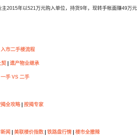
主2015年以521万元购入单位，持货9年，现转手帐面赚49万
入市二手楼流程
让契
|
遗产物业继承
一手 VS 二手
按揭全攻略
|
按揭专家
新闻
|
美联楼价指数
|
铁路盘行情
|
楼市全撤辣