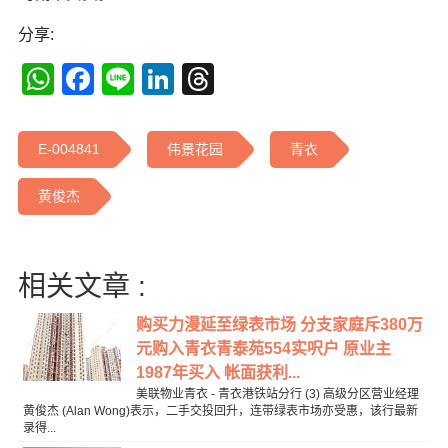
分享:
WhatsApp
Facebook
Line
LinkedIn
Threads
E-004841
伟景花园
青衣
黄俊杰
相关文章 :
购买力漫延至绿表市场 分支家庭斥380万
元购入青衣青泰苑554实呎户 原业主
1987年买入 帐面获利...
美联物业青衣 - 青衣港铁站分行 (3) 高级分区营业经理
黄俊杰 (Alan Wong)表示，二手交投回升，连带绿表市场亦受惠，该行最新
录得...