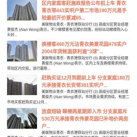
区内家庭客赶施政报告公布前上车 青衣
青衣邨443实呎户第二市场190万元易手
较最初开价累减65...
美联物业青衣 - 青衣港铁站分行 (3) 高级分区营业经理
黄俊杰 (Alan Wong)表示，不少睇楼客有见楼价回落，纷纷出动睇楼购入心
头好...
换楼客460万元沽青衣美景花园478实户
2004年货帐面获利逾“3球”...
美联物业青衣 - 青衣港铁站分行 (3) 高级分区营业经理
黄俊杰 (Alan Wong)表示，区内上车及换楼需求持续，
带动区内交投，该行最新...
赶购买证12月到期前上车 分支家庭180万
元承接青衣长安邨381实呎户...
美联物业青衣 - 青衣港铁站分行 (3) 高级分区营业经理
黄俊杰 (Alan Wong)表示，市场置业需求持续，有居二
市场买家赶购买证12月...
放盘短缺 睇楼两星期即入市 分支家庭斥
530万元承接青衣伟景花园已补地价两房
户...
美联物业青衣 - 青衣港铁站分行 (3) 高级分区营业经理