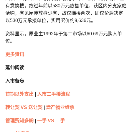
有意换楼，故过年前以580万元放售单位，获区内分支家庭
洽购，有见屋苑放盘少有，故仅睇楼两次，即议价后决定
以530万元承接单位，实用呎价约9,636元。
资料显示，原业主1992年于第二市场以60.69万元购入单
位。
更多资讯
延伸阅读:
入市备忘
首期以外支出
|
入市二手楼流程
转让契 VS 送让契
|
遗产物业继承
管理费知多啲
|
一手 VS 二手