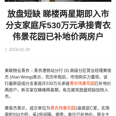
放盘短缺 睇楼两星期即入市
分支家庭斥530万元承接青衣
伟景花园已补地价两房户
2024-02-20
美联物业青衣 – 青衣港铁站分行 (3) 高级分区营业经理黄俊
杰 (Alan Wong)表示，农历年假后，市场购买力重现，该
行最新促成分支家庭斥530万元承接
青衣
伟景花园
已补地价
两房户，新买家仅睇楼两星期，有见屋苑放盘短缺加快入
市。
黄俊杰表示，成交单位为
青衣
伟景花园
1座高层C室，实用
面积550方呎，采2房间隔。据悉，单位已补地价，原业主