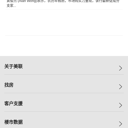
黄俊杰 (Alan Wong)表示，农历年假后，市场购买力重现，该行最新促成分
支家...
关于美联
美联集团
找房
投资者关系
集团动态
一手新房
客户支援
人才招募
买房
网站地图
上车
自助放盘
楼市数据
减价