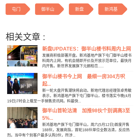
屯门
御半山
新盘
新鸿基
相关文章 :
新盘UPDATES：御半山楼书料周内上网
发展商积极部署开盘。新鸿基地产旗下屯门御半山楼书
料周内上网，有机会随即开价及开放示范单位，最快月
内开售。新世界发展旗下元朗柏峦......
御半山楼书今上网 最细一房304方呎
起...
新一轮大盘开售潮快将启动。新地代理总经理张卓秀敏
表示，新鸿基地产旗下屯门御半山，楼书落实今晚(4月
19日)7时会上载至一手销售资讯网。料最快...
御半山首轮沽清 加推98伙个别调高3至
5%...
新鸿基地产旗下屯门御半山，周六(5月12日)首度开售
188伙，发展商指，首轮188伙单位全数沽清，反应热
烈。当中有个别客户最多认购3伙，所涉...