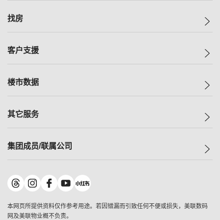
美联集团
找房
投资者关系
集团动态
一手新房
客户支援
人才招募
买房
网站地图
上车
自助放盘
楼市数据
减价
专业经纪人
低价
分行网络
指数
其它服务
美联豪宅
查询热线
信心指数
独家楼盘
联络我们
最新成交
小区专页
租房
集团成员/联属公司
按揭计算机
历史成交
大湾区专页
居屋专页
负担能力计算机
成交数据
楼市资讯
买卖流程
美联物业
转按计算机
小区成交排行榜
美联精英会
鋑联控股
*
缴款方式
地区百科
美联慈善基金
美联工商铺
*
本网页所提供资料仅作参考用途。若因错漏而引致任何不便或损失，美联数码
美善会
美联中国
网及美联物业概不负责。