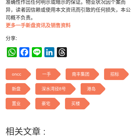
准确性作出任何明示或暗示的保证。物业状况因个案而
异，读者因信赖或使用本文资讯而引致的任何损失，本公
司概不负责。
更多一手新盘资讯及销售资料
分享:
WhatsApp
Facebook
Line
LinkedIn
Threads
oncc
一手
南丰集团
招标
新盘
深水湾径8号
港岛
置业
豪宅
买楼
相关文章 :