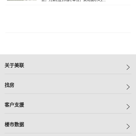
售，为第2座16楼C单位，实用面积4,2...
关于美联
美联集团
找房
投资者关系
集团动态
一手新房
客户支援
人才招募
买房
网站地图
上车
自助放盘
楼市数据
减价
专业经纪人