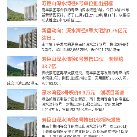
寿臣山深水湾径8号单位推出招标
南丰集团等合作的寿臣山深水湾径8号，今曰(4号)公布
最新销售安排，将于11月9日上午10时至11时，以招标
形式推出2座7D单位........
新盘动向：深水湾径8号大宅约1.75亿元
沽出...
南丰集团等发展的港岛南区深水湾径8号，售出2座6楼
D单位，实用面积2,865方呎，售价约1.75亿港元........
寿臣山深水湾径8号累售13伙 套现约
33.7亿...
传统豪宅区再录大额成交，南丰集团等发展的寿臣山深
水湾径8号，刚售出2座7楼D室，实用面积2,865方呎，
成交价逾1.8亿港元，呎价63,00...
深水湾径8号呎价8.9万元 创项目新高
港岛超级豪宅做价屡创新高。南丰集团等合作的寿臣山
深水湾径8号，刚售出2座15楼C单位，实用面积为
4,214方呎，售价约3.75亿港元，呎价8...
寿臣山深水湾径8号推出1伙招标发售
由南丰集团等合作的寿臣山深水湾径8号，周二(20日)
上载最新销售安排至物业网站，以招标形式推出1伙发