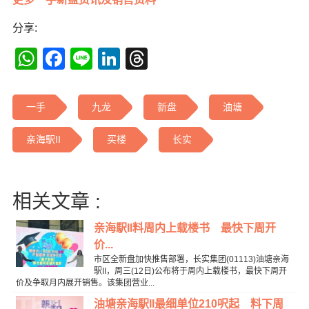
分享:
WhatsApp
Facebook
Line
LinkedIn
Threads
一手
九龙
新盘
油塘
亲海駅II
买楼
长实
相关文章 :
亲海駅II料周内上载楼书 最快下周开
价...
市区全新盘加快推售部署，长实集团(01113)油塘亲海
駅II，周三(12日)公布将于周内上载楼书，最快下周开
价及争取月内展开销售。该集团营业...
油塘亲海駅II最细单位210呎起 料下周