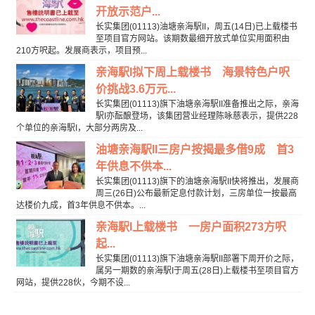
开放示范户...
长实集团(01113)油塘亲海駅II，周五(14日)已上载楼书
至项目官方网站。该期数最细开放式单位实用面积由
210方呎起。发展商表示，项目预...
亲海駅I拟下周上载楼书 海景特色户呎
价挑战3.6万元...
长实集团(01113)旗下油塘亲海駅II准备推出之际，亲海
駅I亦酝酿登场，该集团营业经理陈咏慈表示，提供228
个单位的亲海駅I，大部分两房及...
油塘亲海駅II三房户按揭最多借9成 首3
年供息不供本...
长实集团(01113)旗下的油塘亲海駅II快将推出，发展商
周三(26日)公布最新定息付款计划，三房单位一按最高
达楼价九成，首3年供息不供本。...
亲海駅I上载楼书 一房户面积273方呎
起...
长实集团(01113)旗下油塘亲海駅II部署下周开价之际，
属另一期数的亲海駅I于周五(28日)上载楼书至项目官方
网站，提供228伙，今期不设...