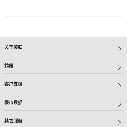
关于美联
美联集团
找房
投资者关系
集团动态
一手新房
客户支援
人才招募
买房
网站地图
上车
自助放盘
楼市数据
减价
专业经纪人
低价
分行网络
指数
其它服务
美联豪宅
查询热线
信心指数