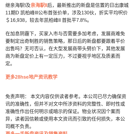
继亲海駅I及
亲海駅II
后，最新推出的新盘是信置的日出康城
11期D 凯柏峰III公布首张价单，涉及130伙，折实平均呎价
＄16,938，较去年凯柏峰II 首批平7.8%。
在加息阴霾下，买家入市与否需要多加考虑，发展商难免
要制定出奇制胜的销售策略，那日后的新盘都要跟着平价
出售吗？无可否认，在大型发展商带头劈价下，其他发展
商为新盘定价上有一定压力，不过要视乎地区及质素而
定。
更多28hse地产资讯教学
免责声明： 本文内容仅供读者参考。本公司已尽力确保资
讯的准确性，但并不对文中所涉资料的完整性、即时性或
准确性作出任何明示或暗示的保证。物业状况因个案而
异，读者因信赖或使用本文资讯而引致的任何损失，本公
司概不负责。
更多一手新盘资讯及销售资料