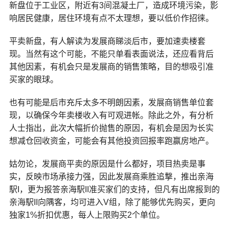
新盘位于工业区，附近有3间混凝土厂，造成环境污染，影
响居民健康，居住环境有点不太理想，要以低价作招徕。
平卖新盘，有人解读为发展商睇淡后市，要加速卖楼套
现。当然有这个可能，不能只单看表面说法，还应看背后
其他因素，有机会只是发展商的销售策略，目的想吸引准
买家的眼球。
也有可能是后市充斥太多不明朗因素，发展商销售单位套
现，以确保今年卖楼收入有可观进帐。除此之外，有分析
人士指出，此次大幅折价抛售的原因，有机会是因为长实
想减仓回收资金，可能会有其他投资回报率跑赢房地产。
姑勿论，发展商平卖的原因是什么都好，项目热卖是事
实，反映市场承接力强，因此发展商乘胜追撃，推出亲海
駅I，更为报答亲海駅II准买家们的支持，但凡有出席报到的
亲海駅II向隅客，均可进入V组，除了能够优先购买，更向
独家1%折扣优惠，每人上限购买2个单位。