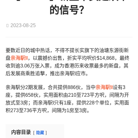
的信号？
2023-08-25
要数近日的城中热话，不得不提长实旗下的油塘东源街新
盘
亲海駅II
，以震撼价出售，折实平均呎价$14,868，最终
收到逾3.06万张入票，成为香港历来收票最多的新盘，其
后发展商乘胜追撃，推出亲海駅I应市。
亲海駅分2期发展，合共提供886伙，当中
亲海駅II
设有3
座，提供658伙，实用面积由210至723平方呎，间隔为开
放式至3房；而亲海駅I只有1座，提供228个单位，实用面
积273至736平方呎，间隔为1房至3房。
内容目录
隐藏