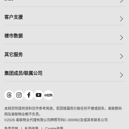
投资者关系
集团动态
一手新房
客户支援
人才招募
买房
网站地图
上车
自助放盘
楼市数据
减价
专业经纪人
低价
分行网络
指数
其它服务
美联豪宅
查询热线
信心指数
独家楼盘
联络我们
最新成交
小区专页
租房
集团成员/联属公司
按揭计算机
历史成交
大湾区专页
居屋专页
负担能力计算机
成交数据
楼市资讯
买卖流程
美联物业
转按计算机
小区成交排行榜
美联精英会
鋑联控股
*
缴款方式
地区百科
美联慈善基金
美联工商铺
*
本网页所提供资料仅作参考用途。若因错漏而引致任何不便或损失，美联数码
美善会
美联中国
网及美联物业概不负责。
地产经纪人管理协会
©
2026
美联物业代理有限公司牌照号码C-000982及或其有联系公司
美联澳门
申报已递交的购楼开盘
免责声明
私隐政策
Cookie政策