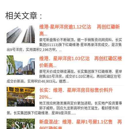
相关文章 :
维港·星岸洋房逾1.12亿沽 再创红磡新
高...
豪宅新盘售价不断破顶。据一手销售资讯网资料，长实
集团(01113)旗下红磡维港·星岸再录洋房成交，是次售
出9号洋房，实用面积2,196方呎，...
维港．星岸洋房1.03亿沽 再创红磡区楼
价新高...
豪宅天价成交继续涌现。长实集团旗下红磡维港．星岸
刚售出5号洋房，成交价1.03亿港元，再创红磡区住宅
成交价新高，实用呎价46,903元。据悉...
长实：维港．星岸洋房目标售价料升
20%...
地王效应刺激发展商定价更加进取。长实地产投资董事
郭子威称，因应九龙新高呎价地王诞生，看好楼市前
景。长实集团旗下红磡维港．星岸9座洋房......
新盘混战：维港．星岸1号屋1.1亿售 再
创红磡新高...