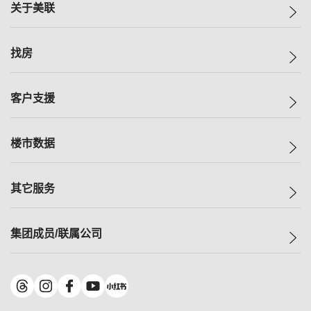
关于美联
美联集团
找房
投资者关系
集团动态
一手新房
客户支援
人才招募
买房
网站地图
上车
自助放盘
楼市数据
减价
专业经纪人
低价
分行网络
指数
其它服务
美联豪宅
查询热线
信心指数
独家楼盘
联络我们
最新成交
小区专页
租房
集团成员/联属公司
按揭计算机
历史成交
大湾区专页
居屋专页
负担能力计算机
成交数据
楼市资讯
买卖流程
美联物业
转按计算机
小区成交排行榜
美联精英会
鋑联控股
*
缴款方式
地区百科
美联慈善基金