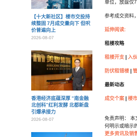
单位，放盘仅7
参考成交资料，业
【十大新社区】楼市交投持
续整固 7月成交量向下 但呎
延伸阅读:
价普遍向上
2026-08-07
租楼攻略
租楼开支
|
入
防伏租错楼
|
最新动态
香港经济底蕴深厚 “南金融
成交个案
|
楼
北创科”红利发酵 北都新盘
引爆承接力
免责声明： 
2026-08-07
何明示或暗示
更多
资讯及销