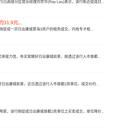
级分区营业经理刘世华(Ray Lau)表示，该行新近促成日...
.9元...
该行刚促成一宗日出康城晋海3房户的租务成交，内地专才租...
澳住宅承接力佳，有买家睇好日出康城前景，刚透过该行入市首都...
睇好日出康城前景，近日透过该行入市首都2房单位，成交价约...
吸用家，该行刚促成日出康城首都2房单位之买卖成交，单位降价...