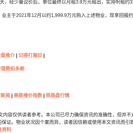
天，经少量议价后，单位最终以月租3.9万元租出，实用呎租约32
主于2021年12月以约1,999.9万元购入上述物业，现享回报约
伙盘推介
|
记得打厘印
|
管理费知多啲
市新闻
|
美联楼价指数
|
铁路盘行情
本文内容仅供读者参考。本公司已尽力确保资讯的准确性，但并不
的保证。物业状况因个案而异，读者因信赖或使用本文资讯而引
售资料