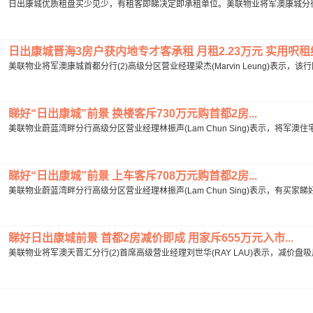
日出康城优质租盘买少见少，有租客即睇决定即承租单位。美联物业将军澳康城分行(3)高
日出康城晋海3房户获内地专才客承租 月租2.23万元 实用呎租约31
美联物业将军澳康城首都分行(2)高级分区营业经理梁杰(Marvin Leung)表示，
睇好“日出康城”前景 换楼客斥730万元购首都2房...
美联物业蔚蓝湾畔分行高级分区营业经理林振声(Lam Chun Sing)表示，将军
睇好“日出康城”前景 上车客斥708万元购首都2房...
美联物业蔚蓝湾畔分行高级分区营业经理林振声(Lam Chun Sing)表示，有买家
睇好日出康城前景 首都2房减价即成 用家斥655万元入市...
美联物业将军澳天晋汇分行(2)首席高级营业经理刘世华(RAY LAU)表示，减价盘