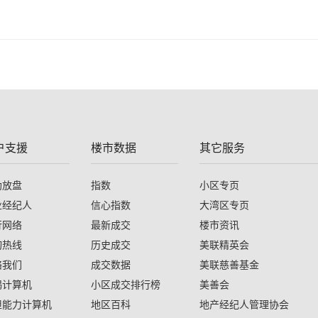
户支援
楼市数据
其它服务
助放盘
指数
小区专页
业经纪人
信心指数
大湾区专页
行网络
最新成交
楼市资讯
询热线
历史成交
美联精英会
络我们
成交数据
美联慈善基金
揭计算机
小区成交排行榜
美善会
担能力计算机
地区百科
地产经纪人管理协会