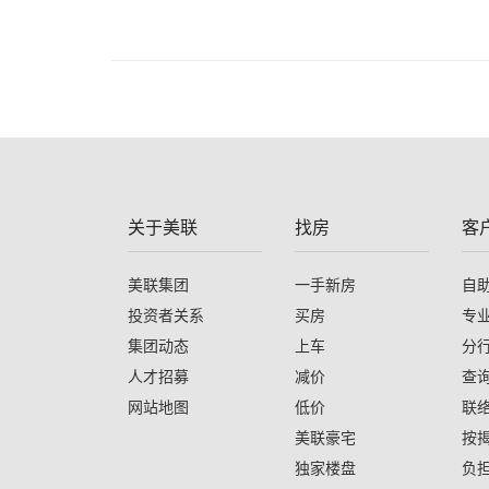
关于美联
找房
客
美联集团
一手新房
自
投资者关系
买房
专
集团动态
上车
分
人才招募
减价
查
网站地图
低价
联
美联豪宅
按
独家楼盘
负