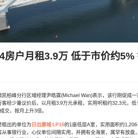
4房户月租3.9万 低于市价约5
凯柏峰分行区域经理尹皓霆(Michael Wan)表示，该行刚促成一
客经少量议价后，以月租3.9万元承租，实用呎租约32.3元，
赁成交，按月上升3倍。
述租出的单位为
日出康城
LP10
的1座低层A室，实用面积约1,2
客从事银行业，心仪单位间隔实用，并拥有全海景，属罕有放盘，