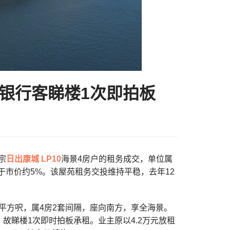
% 银行客睇楼1次即拍板
宗
日出康城
LP10
海景4房户的租务成交，单位属
低于市价约5%。该屋苑租务交投维持平稳，去年12
06平方呎，属4房2套间隔，座向南方，享全海景。
故睇楼1次即时拍板承租。业主原以4.2万元放租