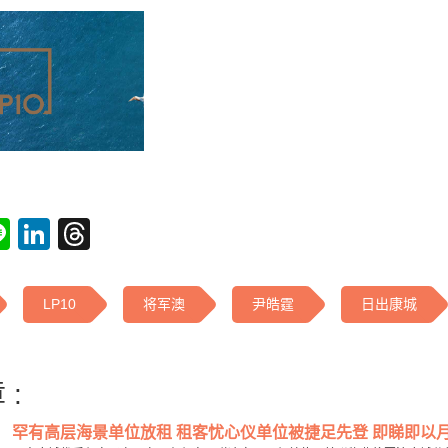
tsApp
acebook
Line
LinkedIn
Threads
LP10
将军澳
尹皓霆
日出康城
 :
罕有高层海景单位放租 租客忧心仪单位被捷足先登 即睇即以月租3.