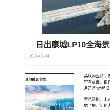
日出康城LP10全海景
2024-01-04
美联物业将军澳
其他成交个案:
罕有放盘，银行
月录得4宗租
尹皓霆指，上
据了解，新租