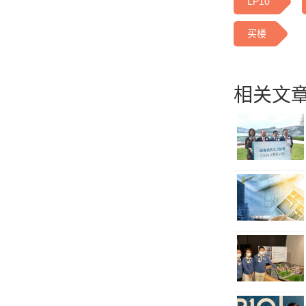
LP10
买楼
相关文章