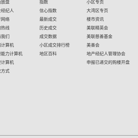
助放盘
指数
小区专页
业经纪人
信心指数
大湾区专页
行网络
最新成交
楼市资讯
询热线
历史成交
美联精英会
络我们
成交数据
美联慈善基金
揭计算机
小区成交排行榜
美善会
担能力计算机
地区百科
地产经纪人管理协会
按计算机
申报已递交的购楼开盘
款方式