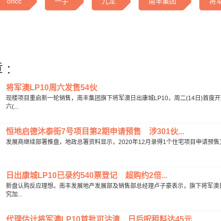
oncc
一手
九龙
南丰集团
将
 :
将军澳LP10周六发售54伙
现楼项目重启新一轮销售，南丰集团旗下将军澳日出康城LP10，周二(14日)首
六(...
恒地启德沐泰街7号项目第2期申请预售 涉301伙...
发展商继续部署推盘，地政总署资料显示，2020年12月录得1个住宅项目申请预售文件
日出康城LP10已录约540票登记 超购约2倍...
新盘认购反应理想。南丰发展地产发展部及销售部总经理卢子豪表示，旗下将军澳日出
究加...
代理估计将军澳LP10首批可沽清 日后呎租料达45元...