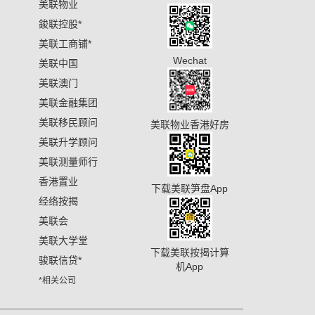
美联物业
鋑联控股
*
美联工商铺
*
Wechat
美联中国
美联澳门
美联金融集团
美联移民顾问
美联物业香港好房
美联升学顾问
美联测量师行
香港置业
下载美联笋盘App
经络按揭
美联会
美联大学堂
下载美联按揭计算
骏联信贷
*
机App
*相关公司