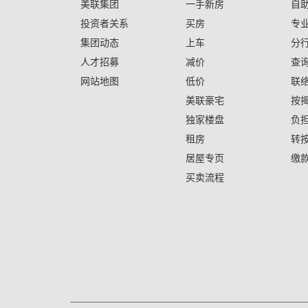
美联集团
一手新房
自
投资者关系
买房
专
集团动态
上车
分
人才招募
减价
查
网站地图
低价
联
美联豪宅
按
独家楼盘
负
租房
转
居屋专页
缴
买卖流程