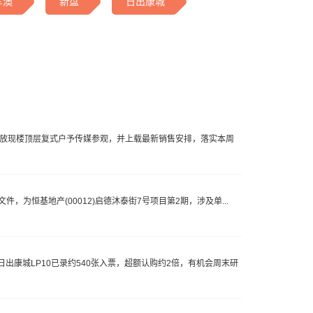
军澳
新盘
日出康城
度开放现楼顶层复式户予传媒参观，并上载最新销售安排，落实本周
，为恒基地产(00012)启德沐泰街7号项目第2期，涉及单...
康城LP10已录约540张入票，超额认购约2倍，有机会周末研