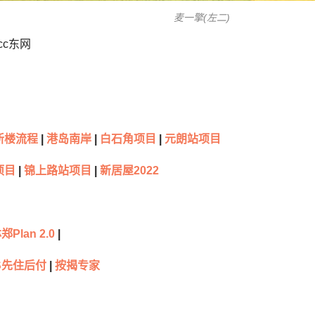
麦一擎(左二)
cc东网
新楼流程
|
港岛南岸
|
白石角项目
|
元朗站项目
项目
|
锦上路站项目
|
新居屋2022
郑Plan 2.0
|
S先住后付
|
按揭专家