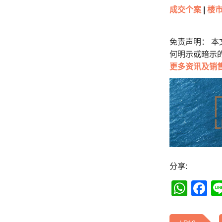
成交个案
|
楼市
免责声明： 
何明示或暗示
更多
资讯及销
分享:
Wha
F