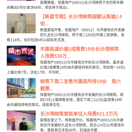
部署推盘，恒基地产(00012)长沙湾映筑于农历新年期
间推出5号价单涉68伙，项目将于周五(...
【新盘专辑】长沙湾映筑超额认购逾2.4
倍...
新盘紧接开售，恒基地产（00012）与市建局合作发展
的九龙长沙湾映筑，将于周二(26日)作第三轮销售，发
售114伙，当中包括6伙以招标形式发...
市建局减价逾2成推售18伙长沙湾映筑
入场费538万...
恒基地产(00012)与市建局合作的长沙湾映筑，最多减
价逾2成推售18伙由市建局持有的单位。项目周一(4日)
上载价单7号，涉及17伙，平均呎...
映筑下周二发售市建局所持18伙 周六
截票...
恒基地产(00012)与市建局合作发展的长沙湾映筑，周
四(7日)上载销售安排，落实下周二(12日)起发售18伙
由市建局持有的单位。该批单位包...
长沙湾映筑首批单位入场费621.2万元
疫情反复之下，有新盘开价。恒基地产(00012)与市建
局合作发展的九龙长沙湾映筑，周五(14日)公布首张价
单，首批单位涉及68伙，扣减由市建...