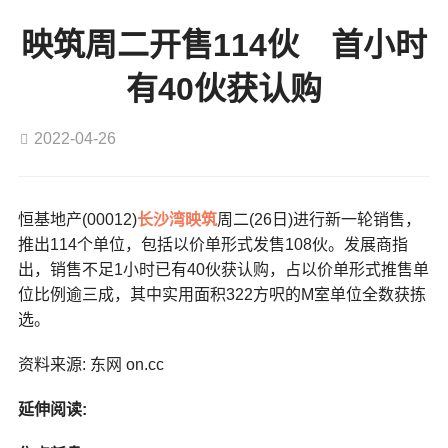
映筑周二开售114伙 首小时
有40伙获认购
2022-04-26
恒基地产(00012)
长沙湾
映筑
周二(26日)进行新一轮销售，
推出114个单位，包括以价单形式发售108伙。发展商指
出，销售不足1小时已有40伙获认购，占以价单形式推售单
位比例逾三成，其中实用面积322方呎的M室单位全数获拣
选。
资料来源: 东网 on.cc
延伸阅读: