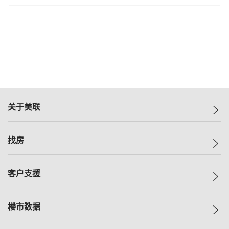
关于美联
美联集团
找房
投资者关系
集团动态
一手新房
客户支援
人才招募
买房
网站地图
上车
自助放盘
楼市数据
减价
专业经纪人
低价