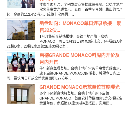
楼市全面升温，个别发展商售楼成绩亮丽。会德丰地产
常务董事黄光耀表示，公司于首季至今暂已售出约717
伙，金额约112.4亿港元，成绩非常理想，...
新盘动向：MONACO单日连录承接 累
售322伙...
1月开售新盘销情报捷。会德丰地产旗下启德
MONACO，周日(1月31日)再录3宗成交，包括第2A座
21楼D室、23楼E室及第2B座33楼C室...
启德GRANDE MONACO料周内开价及
月内开售
牛年新盘鱼贯登场。会德丰地产常务董事黄光耀表示，
旗下启德GRANDE MONACO的楼书，希望今日内上
网，最快明日开放全新实用面积827方呎...
GRANDE MONACO示范单位首度曝光
多个市区新盘快将登场。会德丰地产旗下启德
GRANDE MONACO，首度安排传媒预览3房交楼标准
示范单位，参照第1A座28楼A室搭建，实用面...