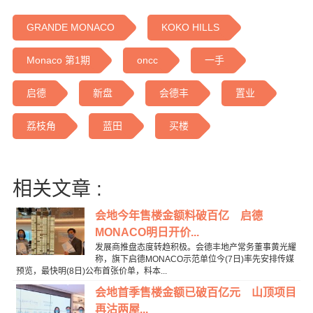
GRANDE MONACO
KOKO HILLS
Monaco 第1期
oncc
一手
启德
新盘
会德丰
置业
荔枝角
蓝田
买楼
相关文章 :
会地今年售楼金额料破百亿 启德
MONACO明日开价...
发展商推盘态度转趋积极。会德丰地产常务董事黄光耀
称，旗下启德MONACO示范单位今(7日)率先安排传媒
预览，最快明(8日)公布首张价单，料本...
会地首季售楼金额已破百亿元 山顶项目
再沽两屋...