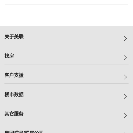
关于美联
美联集团
找房
投资者关系
集团动态
一手新房
客户支援
人才招募
买房
网站地图
上车
自助放盘
楼市数据
减价
专业经纪人
低价
分行网络
指数
其它服务
美联豪宅
查询热线
信心指数
独家楼盘
联络我们
最新成交
小区专页
租房