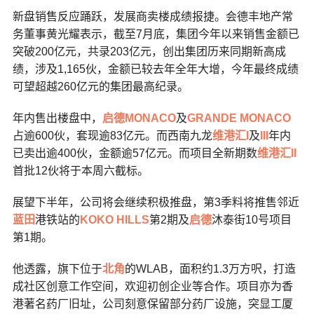
新盘销售反应踊跃，发展商卖楼成绩报捷。会德丰地产常
务董事黄光耀表示，截至7月底，集团今年以来销售金额已
突破200亿元，共录203亿元，创出集团历来同期新高成
绩，涉及1,165伙，金额已较去年全年大增，今年最终成绩
可望超越260亿元的集团最高纪录。
年内售出楼盘中，
启德
MONACO
及
GRANDE MONACO
占逾600伙，套现逾83亿元。而西南九龙
维港汇I
及
III
年内
已卖出逾400伙，金额逾57亿元。而项目全新期数
维港汇II
首批12伙将于本周六截标。
展望下半年，公司将会继续积极推盘，第3季料将推售邻近
蓝田
港铁站的
KOKO HILLS
第2期及
启德
沐泰街10号项目
第1期。
他透露，旗下位于
北角
的WLAB，面积约1.3万方呎，打造
成社区创意工作空间，欢迎初创企业等合作。项目亦为香
港著名药厂旧址，公司刻意保留部分药厂设施，突显工厦