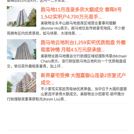
撤辣后的3月及4月，区内一二手买卖...
跑马地11月连录多宗大额成交 春晖8号
1,542实呎户4,700万元易手...
美联物业东半山跑马地首席区域营业董事何瑷麟
(Bonnie Ho)表示，跑马地位处传统豪宅地段，不少屋
苑拥有区内优质景观，如马场景、大球场景、...
跑马地云地利台1,259实呎优质租盘 外籍
租客钟情 月租4.5万元获承接...
美联物业跑马地雅谷分行助理区域经理陈伟豪(Michael
Chan)表示，该行刚促跑马地云地利台一个优质租盘成
交，单位获外籍租客垂青，加上环...
新界豪宅受捧 大围嘉御山连录2宗复式户
成交...
不少豪宅买家趁势吸纳优质笋盘，当中位于大围的嘉御
山更连环录得大额成交。美联物业沙田豪宅-丽坪路分
行助理联席董事廖粕光(Kevin Liu)表...