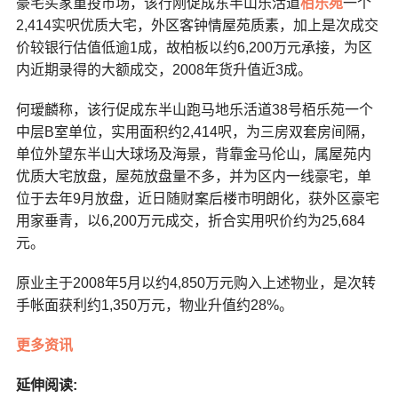
豪宅买家重投市场，该行刚促成东半山乐活道
栢乐苑
一个
2,414实呎优质大宅，外区客钟情屋苑质素，加上是次成交
价较银行估值低逾1成，故柏板以约6,200万元承接，为区
内近期录得的大额成交，2008年货升值近3成。
何瑷麟称，该行促成东半山跑马地乐活道38号栢乐苑一个
中层B室单位，实用面积约2,414呎，为三房双套房间隔，
单位外望东半山大球场及海景，背靠金马伦山，属屋苑内
优质大宅放盘，屋苑放盘量不多，并为区内一线豪宅，单
位于去年9月放盘，近日随财案后楼市明朗化，获外区豪宅
用家垂青，以6,200万元成交，折合实用呎价约为25,684
元。
原业主于2008年5月以约4,850万元购入上述物业，是次转
手帐面获利约1,350万元，物业升值约28%。
更多资讯
延伸阅读: