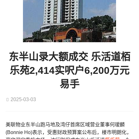
东半山录大额成交 乐活道栢
乐苑2,414实呎户6,200万元
易手
2025-03-03
美联物业东半山跑马地及湾仔首席区域营业董事何瑷麟
(Bonnie Ho)表示，受惠财政预算案公布后，楼市明朗化，