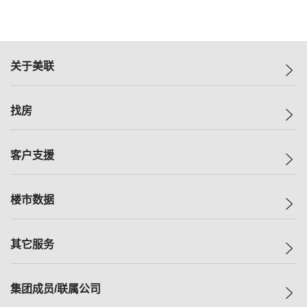
关于美联
美联集团
找房
投资者关系
集团动态
一手新房
客户支援
人才招募
买房
网站地图
上车
自助放盘
楼市数据
减价
专业经纪人
低价
分行网络
指数
其它服务
美联豪宅
查询热线
信心指数
独家楼盘
联络我们
最新成交
小区专页
租房
集团成员/联属公司
按揭计算机
历史成交
大湾区专页
居屋专页