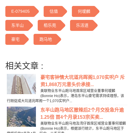
E-079405
估值
何瑷麟
东半山
栢乐苑
乐活道
豪宅
跑马地
相关文章 :
豪宅客钟情大坑道兆晖阁1,070实呎户 斥
资1,868万元意头价承接...
美联物业东半山跑马地首席区域营业董事何瑷麟
(Bonnie Ho)表示，港岛东半山豪宅需求持续理想，该
行刚促成大坑道兆晖阁一个1,070实呎户...
东半山跑马地区撤辣后2个月交投急升逾
1.25倍 首4个月录153宗买卖...
美联物业东半山跑马地及湾仔首席区域营业董事何瑷麟
(Bonnie Ho)表示，根据该行统计，东半山跑马地区于