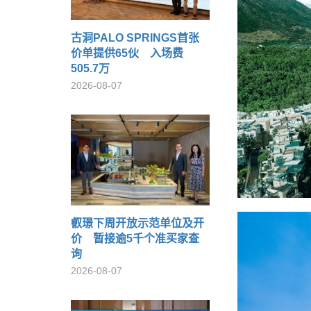
古洞PALO SPRINGS首张
价单提供65伙 入场费
505.7万
2026-08-07
叡璟下周开放示范单位及开
价 暂接逾5千个准买家查
询
2026-08-07