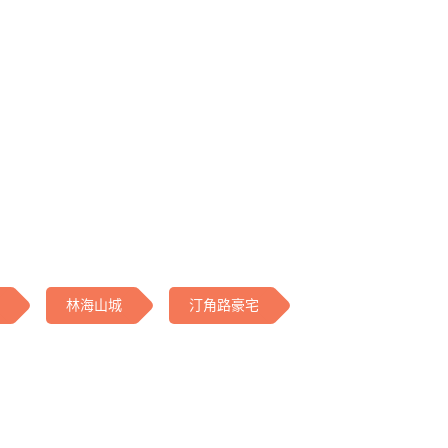
林海山城
汀角路豪宅