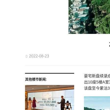
2022-08-23
豪宅新盘续录成
其他楼巿新闻:
出10座5楼A室
该盘至今累沽