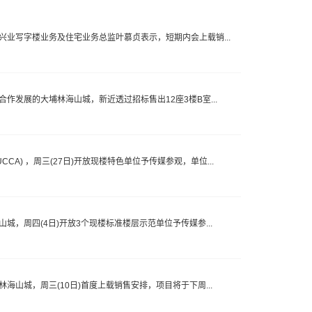
希慎兴业写字楼业务及住宅业务总监叶慕贞表示，短期内会上载销...
)合作发展的大埔林海山城，新近透过招标售出12座3楼B室...
CA) ，周三(27日)开放现楼特色单位予传媒参观，单位...
海山城，周四(4日)开放3个现楼标准楼层示范单位予传媒参...
埔林海山城，周三(10日)首度上载销售安排，项目将于下周...