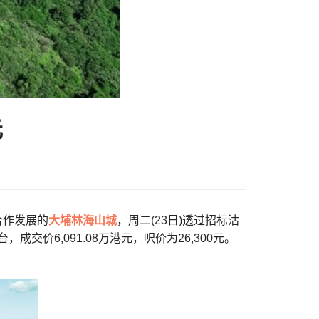
元
)合作发展的
大埔
林海山城
，周二(23日)透过招标沽
成交价6,091.08万港元，呎价为26,300元。