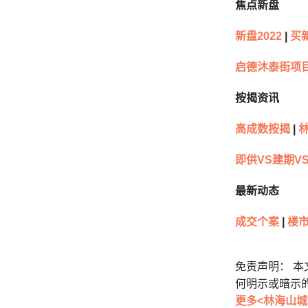
焦点新盘
新盘2022
|
买
启德沐泰街项
按揭资讯
高成数按揭
|
林
即供VS建期V
最新动态
成交个案
|
楼
免责声明： 
何明示或暗示
更多<林海山城