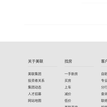
关于美联
找房
客
美联集团
一手新房
自
投资者关系
买房
专
集团动态
上车
分
人才招募
减价
查
网站地图
低价
联