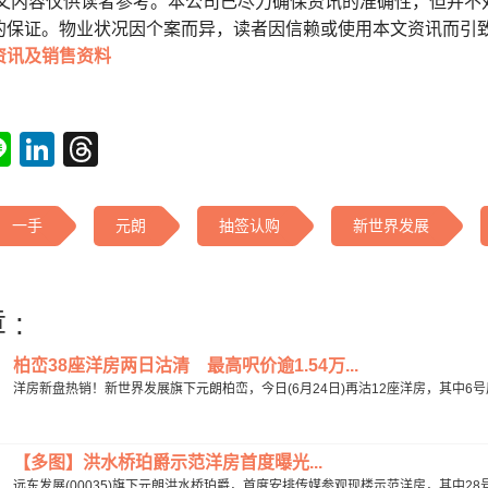
本文内容仅供读者参考。本公司已尽力确保资讯的准确性，但并不
的保证。物业状况因个案而异，读者因信赖或使用本文资讯而引
资讯及销售资料
tsApp
acebook
Line
LinkedIn
Threads
一手
元朗
抽签认购
新世界发展
 :
柏峦38座洋房两日沽清 最高呎价逾1.54万...
洋房新盘热销！新世界发展旗下元朗柏峦，今日(6月24日)再沽12座洋房，其中6号屋以5
【多图】洪水桥珀爵示范洋房首度曝光...
远东发展(00035)旗下元朗洪水桥珀爵，首度安排传媒参观现楼示范洋房，其中28号屋