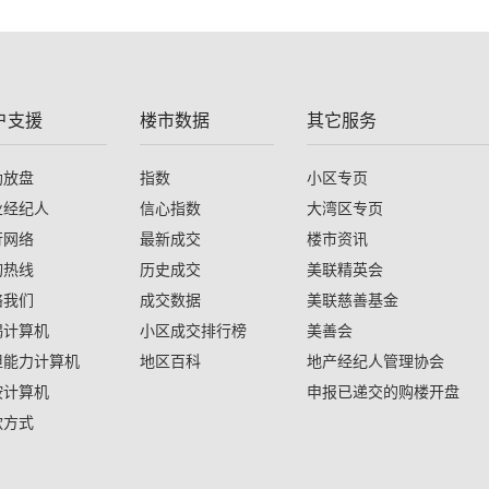
户支援
楼市数据
其它服务
助放盘
指数
小区专页
业经纪人
信心指数
大湾区专页
行网络
最新成交
楼市资讯
询热线
历史成交
美联精英会
络我们
成交数据
美联慈善基金
揭计算机
小区成交排行榜
美善会
担能力计算机
地区百科
地产经纪人管理协会
按计算机
申报已递交的购楼开盘
款方式