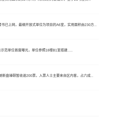
书已上网，最细开放式单位为项目的A6室，实用面积由230方...
单位首度曝光，单位参照18楼B1室搭建......
元朗新盘瑧颐暂收逾200票，入票人士主要来自区内客，占六成...