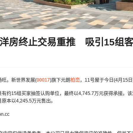
洋房终止交易重推 吸引15组
畅旺。新世界发展(
00017
)旗下元朗
柏峦
，11号屋于今日(4月1
有约15组买家抽签认购单位，最终以4,745.7万元获得承接。该洋
原本以4,245.5万元售出。
.cc