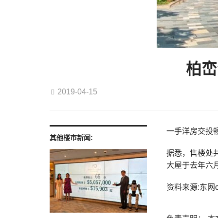
柏峦
2019-04-15
一手洋房交投
其他楼巿新闻:
据悉，售楼处共
大屋于去年六月
资料来源:东网on