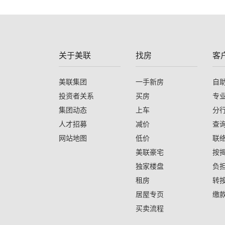
关于美联
找房
客
美联集团
一手新房
自
投资者关系
买房
专
集团动态
上车
分
人才招募
减价
查
网站地图
低价
联
美联豪宅
按
独家楼盘
负
租房
转
居屋专页
缴
买卖流程