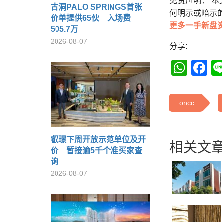
免责声明： 
古洞PALO SPRINGS首张
何明示或暗示
价单提供65伙 入场费
更多一手新盘
505.7万
2026-08-07
分享:
Wha
F
oncc
叡璟下周开放示范单位及开
相关文章
价 暂接逾5千个准买家查
询
2026-08-07