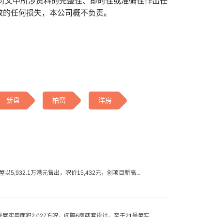
对文中所涉资料的完整性、即时性或准确性作出任
致的任何损失，本公司概不负责。
新盘
柏峦
洋房
,932.1万港元售出，呎价15,432元，创项目新高...
实用面积2,027方呎，间隔6房两套设计。至于21号屋实...