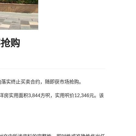
客抢购
5日)落实终止买卖合约，随即获市场抢购。
房实用面积3,844方呎，实用呎价12,346元。该