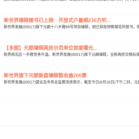
新世界瑧颐楼书已上网 开放式户最细230方呎...
新世界发展(00017)旗下元朗十八乡路99号项目瑧颐，刚已获批预售楼花同意书，楼
【多图】元朗瑧颐两房示范单位首度曝光...
新界西北区一手楼竞争升温。新世界发展(00017)旗下元朗瑧颐，全新两房交楼标准示范
新世界旗下元朗新盘瑧颐暂收逾200票
新世界发展(00017)营业及市务总监黄浩贤表示，截至今日(6月16日)下午二时，