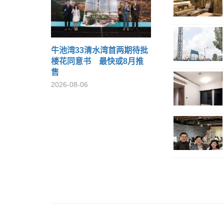
牛池湾33清水湾首两期待批
楼花同意书 最快或8月推
售
2026-08-06