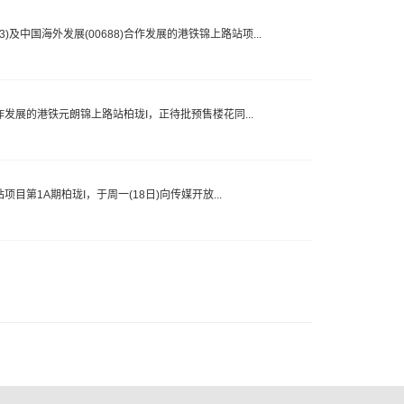
)及中国海外发展(00688)合作发展的港铁锦上路站项...
)合作发展的港铁元朗锦上路站柏珑I，正待批预售楼花同...
站项目第1A期柏珑I，于周一(18日)向传媒开放...