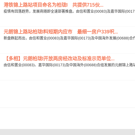
港铁锦上路站项目命名为柏珑I 共提供715伙...
疫情有回落趋势，发展商随即全速部署推盘。由信和置业(00083)及嘉华国际(00173
元朗锦上路站柏珑I料短期内应市 最细一房户339呎...
新盘群起而出，由信和置业(00083)及嘉华国际(00173)及中国海外发展(00688
【多相】元朗柏珑I开放两房经改动及标准示范单位...
由信和置业(00083)、嘉华国际(00173)及中国海外(00688)合组发展的元朗锦上路