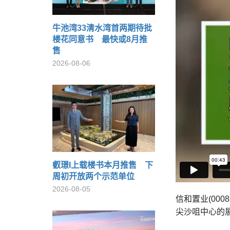
牛池湾33清水湾首两期待批
楼花同意书 最快或8月推
售
2026-08-06
叡璟I上载楼书本月推售 下
周初开放两个示范单位
2026-08-05
信和置业(000
尖沙咀中心的