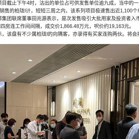
项目截止下午4时，沽出的单位占可供发售单位逾九成，当中的一
销售的柏珑I计，短短三周之内，该系列项目极速售出近1,100个
部集团联席董事田兆源表示，是次发售吸引大批用家及投资者入市
四房连工作间间隔，成交价1,866.48万元，呎价约19,163元。
示，该盘有不少属柏珑I的向隅客，亦录得有买家连购两伙。将会