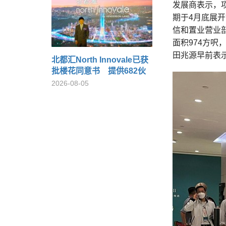
发展商表示，
期于4月底展开
信和置业营业
面积974方呎，
田兆源早前表
北都汇North Innovale已获
批楼花同意书 提供682伙
2026-08-05