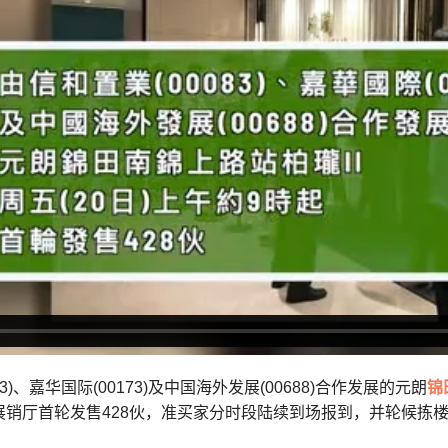
83)、嘉华国际(00173)及中国海外发展(00688)合作发展的元朗
锦
展销厅首轮发售428伙，准买家分时段陆续到场报到，并轮候拣