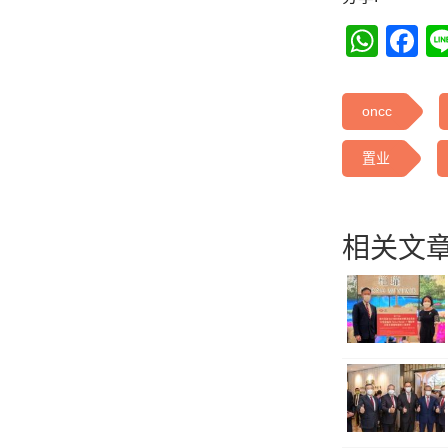
Wha
F
oncc
置业
相关文章