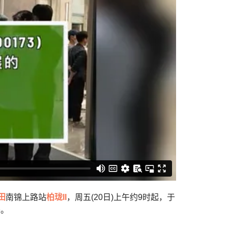
田
南锦上路站
柏珑II
，周五(20日)上午约9时起，于
楼。