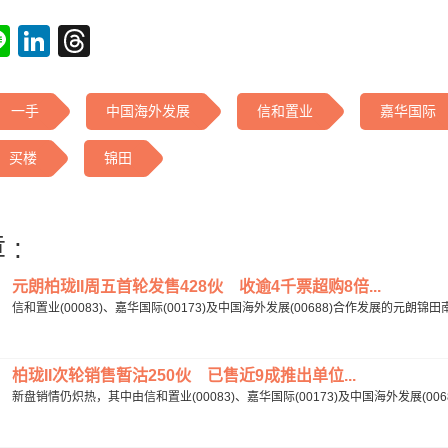
tsApp
acebook
Line
LinkedIn
Threads
一手
中国海外发展
信和置业
嘉华国际
买楼
锦田
 :
元朗柏珑II周五首轮发售428伙 收逾4千票超购8倍...
信和置业(00083)、嘉华国际(00173)及中国海外发展(00688)合作发展的元朗锦田南
柏珑II次轮销售暂沽250伙 已售近9成推出单位...
新盘销情仍炽热，其中由信和置业(00083)、嘉华国际(00173)及中国海外发展(0068