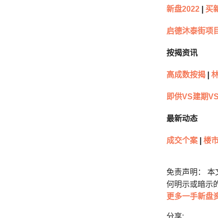
新盘2022
|
买
启德沐泰街项
按揭资讯
高成数按揭
|
林
即供VS建期V
最新动态
成交个案
|
楼
免责声明： 
何明示或暗示
更多一手新盘
分享: