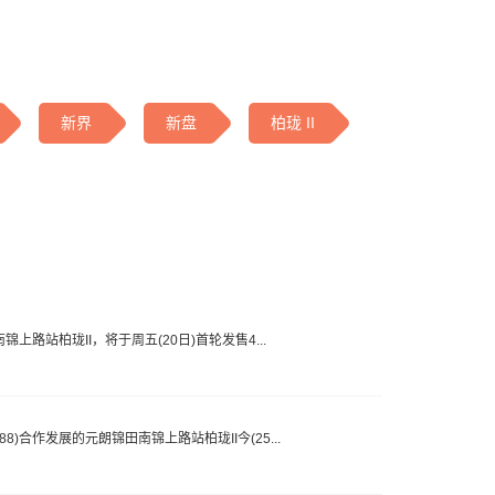
新界
新盘
柏珑 II
锦上路站柏珑II，将于周五(20日)首轮发售4...
8)合作发展的元朗锦田南锦上路站柏珑II今(25...