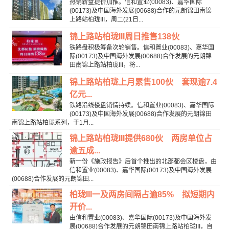
热销新盘提价加推。信和置业(00083)、嘉华国际
(00173)及中国海外发展(00688)合作的元朗锦田南锦
上路站柏珑III，周二(21日...
锦上路站柏珑III周日推售138伙
铁路盘积极筹备次轮销售。信和置业(00083)、嘉华国
际(00173)及中国海外发展(00688)合作发展的元朗锦
田南锦上路站柏珑III，将...
锦上路站柏珑上月累售100伙 套现逾7.4
亿元...
铁路沿线楼盘销情持续。信和置业(00083)、嘉华国际
(00173)及中国海外发展(00688)合作发展的元朗锦田
南锦上路站柏珑系列，于1月...
锦上路站柏珑III提供680伙 两房单位占
逾五成...
新一份《施政报告》后首个推出的北部都会区楼盘，由
信和置业(00083)、嘉华国际(00173)及中国海外发展
(00688)合作发展的元朗锦田...
柏珑III一及两房间隔占逾85% 拟短期内
开价...
由信和置业(00083)、嘉华国际(00173)及中国海外发
展(00688)合作发展的元朗锦田南锦上路站柏珑III，自