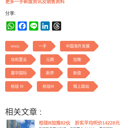
更多一手新盘资讯及销售资料
分享:
WhatsApp
Facebook
Line
LinkedIn
Threads
oncc
一手
中国海外发展
信和置业
元朗
加推
嘉华国际
新界
新盘
柏珑 III
柏珑III
锦上路站
相关文章 :
柏珑III加推82伙 折实平均呎价14228元