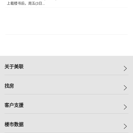
上载楼书后，周五(3日...
关于美联
美联集团
找房
投资者关系
集团动态
一手新房
客户支援
人才招募
买房
网站地图
上车
自助放盘
楼市数据
减价
专业经纪人