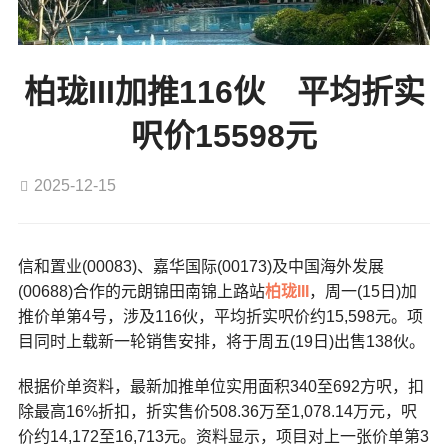
柏珑III加推116伙 平均折实
呎价15598元
2025-12-15
信和置业(00083)、嘉华国际(00173)及中国海外发展
(00688)合作的元朗锦田南锦上路站
柏珑III
，周一(15日)加
推价单第4号，涉及116伙，平均折实呎价约15,598元。项
目同时上载新一轮销售安排，将于周五(19日)出售138伙。
根据价单资料，最新加推单位实用面积340至692方呎，扣
除最高16%折扣，折实售价508.36万至1,078.14万元，呎
价约14,172至16,713元。资料显示，项目对上一张价单第3