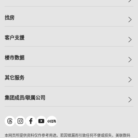
美联集团
找房
投资者关系
集团动态
一手新房
客户支援
人才招募
买房
网站地图
上车
自助放盘
楼市数据
减价
专业经纪人
低价
分行网络
指数
其它服务
美联豪宅
查询热线
信心指数
独家楼盘
联络我们
最新成交
小区专页
租房
集团成员/联属公司
按揭计算机
历史成交
大湾区专页
居屋专页
负担能力计算机
成交数据
楼市资讯
买卖流程
美联物业
转按计算机
小区成交排行榜
美联精英会
鋑联控股
*
缴款方式
地区百科
美联慈善基金
美联工商铺
*
本网页所提供资料仅作参考用途。若因错漏而引致任何不便或损失，美联数码