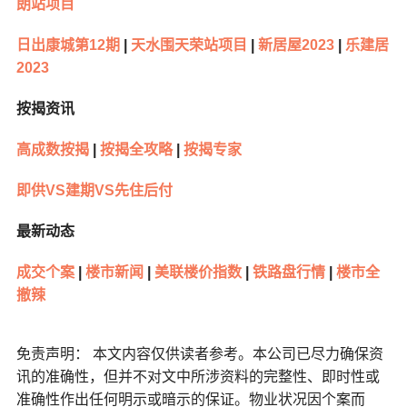
朗站项目
日出康城第12期
|
天水围天荣站项目
|
新居屋2023
|
乐建居
2023
按揭资讯
高成数按揭
|
按揭全攻略
|
按揭专家
即供VS建期VS先住后付
最新动态
成交个案
|
楼市新闻
|
美联楼价指数
|
铁路盘行情
|
楼市全
撤辣
免责声明： 本文内容仅供读者参考。本公司已尽力确保资
讯的准确性，但并不对文中所涉资料的完整性、即时性或
准确性作出任何明示或暗示的保证。物业状况因个案而