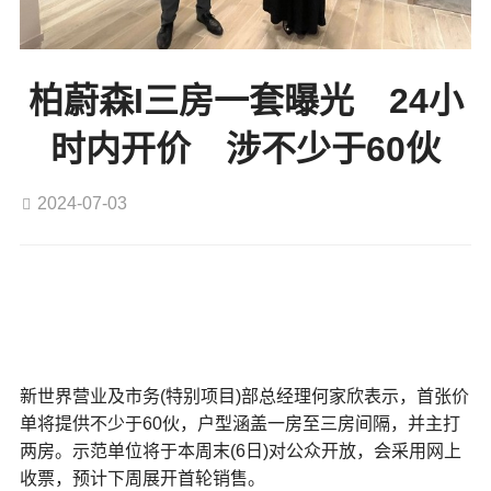
柏蔚森I三房一套曝光 24小
时内开价 涉不少于60伙
2024-07-03
新世界发展(00017)及远东发展(00035)的启德跑道区
柏蔚
森I
，周三(3日)开放1个交楼标准三房示范单位予传媒参
新世界营业及市务(特别项目)部总经理何家欣表示，首张价
观。该盘部署24小时内公布首张价单。
单将提供不少于60伙，户型涵盖一房至三房间隔，并主打
两房。示范单位将于本周末(6日)对公众开放，会采用网上
收票，预计下周展开首轮销售。