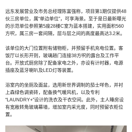
远东发展营业及市务总经理陈富强称，项目第1期仅提供48
伙三房单位，属“单边单位”，可享海景。至于是日最新曝光
的示范单位参照第5座28楼C室为蓝本搭建，实用面积560
方呎，属三房一套间隔，层与层之间的高度最高达3.2米。
该单位的大门位置附有储物柜，并预留手机充电位置。客
饭厅以长形开则，玻璃趟门连接38方呎的露台及工作平
台。开放式厨房除了配备家电之外，亦设有计时器，电源
插座及蓝牙喇叭及LED灯等装置。
浴室内的坐厕及面盆，选用新世界调制的茄士咩色，并衬
上森绿色调瓷砖，配备换气暖风机，以及专利
“LAUNDRY+”设计的洗衣及干衣空间。此外，主人睡房设
有宽敞转角玻璃幕墙，增加室内采光度，同时预留衣柜位
置。