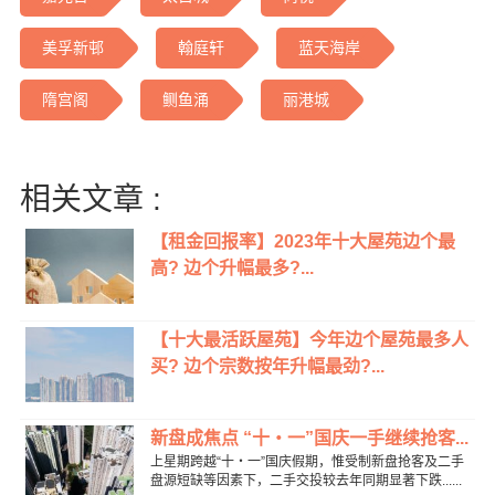
美孚新邨
翰庭轩
蓝天海岸
隋宫阁
鲗鱼涌
丽港城
相关文章 :
【租金回报率】2023年十大屋苑边个最
高? 边个升幅最多?...
【十大最活跃屋苑】今年边个屋苑最多人
买? 边个宗数按年升幅最劲?...
新盘成焦点 “十‧一”国庆一手继续抢客...
上星期跨越“十‧一”国庆假期，惟受制新盘抢客及二手
盘源短缺等因素下，二手交投较去年同期显著下跌......