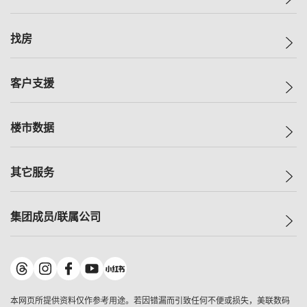
美联集团
找房
投资者关系
集团动态
一手新房
客户支援
人才招募
买房
网站地图
上车
自助放盘
楼市数据
减价
专业经纪人
低价
分行网络
指数
其它服务
美联豪宅
查询热线
信心指数
独家楼盘
联络我们
最新成交
小区专页
租房
集团成员/联属公司
按揭计算机
历史成交
大湾区专页
居屋专页
负担能力计算机
成交数据
楼市资讯
买卖流程
美联物业
转按计算机
小区成交排行榜
美联精英会
鋑联控股
*
缴款方式
地区百科
美联慈善基金
美联工商铺
*
本网页所提供资料仅作参考用途。若因错漏而引致任何不便或损失，美联数码