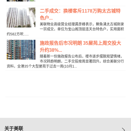
二手成交：换楼客斥1178万购太古城特
色户...
美联物业高级营业经理龚彦峰表示，鲗鱼涌太古城刚录
一宗成交，单位为宝山阁顶层连天台特色户，实用面积
约582方呎......
施政报告后市况明朗 35屋苑上周交投大
升约38%...
随着新一份施政报告公布后，楼市逐步摆脱观望情绪，
市况转趋明朗，二手交投按周显著回升。综合美联分行
资料，全港35个大型屋苑于过去一周(10月1...
关于美联