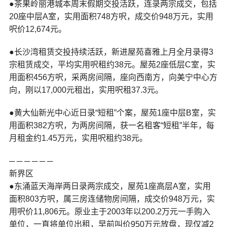
●茶果岭丽港城本周末假期交投活跃，连录两宗成交，包括
20座中层A室，实用面积748方呎，成交价948万元，实用
呎价12,674元。
●长沙湾租赁交投持续活跃，新进屋苑喜雅上月全月录得3
宗租赁成交，平均实用呎租约38元。屋苑2座低层C室，实
用面积456方呎，采两房间隔，座向西南方，向美宁中心方
向，刚以17,000元租出，实用呎租37.3元。
●黄大仙新光中心近日录“短租”个案，屋苑1座中层B室，实
用面积382方呎，为两房间隔，获一名租客“短租”半年，每
月租金约1.45万元，实用呎租约38元。
─ ─ ─ ─ ─ ─
新界区
●东涌蓝天海岸两日录两宗成交，屋苑1座高层A室，实用
面积803方呎，属三房连储物房间隔，成交价948万元，实
用呎价11,806元。原业主于2003年以200.2万元一手购入
单位，一直将单位出租，早前叫价950万元放盘，现仅减2