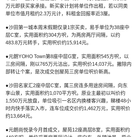
万元即获买家承接。新买家计划将单位作出租，若以同类
单位市值月租约2.3万元计，料租金回报率近3厘。
●沙田第一城本周末假期仅录1宗买卖，易手单位为38座中
层C室，实用面积约304方呎，为两房两厅间隔，以约
483.8万元转手，实用呎价约15,914元。
●元朗YOHO Town第8座中层G室，实用面积545方呎，以
三房间隔，刚以765万元沽出，实用呎价14,037元。撇除内
部转让个案，是次成交创屋苑三房单位呎价新高。
●沙田名家汇2座中层C室，属三房连多用途房间隔，向东
享山景，实用面积约1,070平方呎。原业主最初以叫价约
1,550万元放盘，单位吸引一名区内换楼客兴趣，睇楼48小
时内快手落实入市，连车位成交价约1,462万元，实用呎价
约13,664元。
●元朗尚悦录今月首成交，屋苑12座高层B室，实用面积约