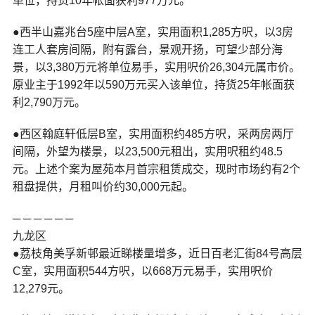
单位，持货10年帐面获利977万元。
●西半山嘉兆台5座中层A室，实用面积1,285方呎，以3房
连工人套房间隔，附有露台，景观开扬，可望少部分海
景，以3,380万元将单位易手，实用呎价26,304元属市价。
原业主于1992年以590万元买入该单位，持货25年帐面获
利2,790万元。
●西区翰庭轩低层B室，实用面积约485方呎，采两房两厅
间隔，外望为楼景，以23,500元租出，实用呎租约48.5
元。上述个案为屋苑本月首宗租赁成交，现时市场约有2个
租盘提供，月租叫价约30,000元起。
─ ─ ─ ─ ─ ─
九龙区
●荔枝角美孚新邨最近睇楼量增多，近日百老汇街84号高层
C室，实用面积544方呎，以668万元易手，实用呎价
12,279元。