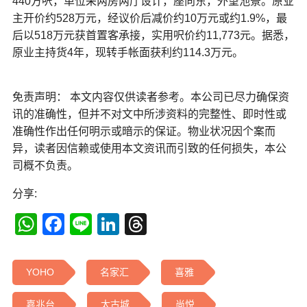
440方呎，单位采两房两厅设计，座向东，外望池景。原业
主开价约528万元，经议价后减价约10万元或约1.9%，最
后以518万元获首置客承接，实用呎价约11,773元。据悉，
原业主持货4年，现转手帐面获利约114.3万元。
免责声明： 本文内容仅供读者参考。本公司已尽力确保资
讯的准确性，但并不对文中所涉资料的完整性、即时性或
准确性作出任何明示或暗示的保证。物业状况因个案而
异，读者因信赖或使用本文资讯而引致的任何损失，本公
司概不负责。
分享:
WhatsApp
Facebook
Line
LinkedIn
Threads
YOHO
名家汇
喜雅
嘉兆台
太古城
尚悦