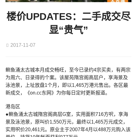
楼价UPDATES：二手成交尽
显“贵气”
2017-11-07
鲗鱼涌太古城本月成交畅旺，至今已录约4宗买卖，有两宗
为周六、日录得的个案。该屋苑隋宫阁高层户，享海景及
泳池景，上址放盘1个月，即以1,465万港元售出。各区最
新成交，《on.cc东网》为你每日定时更新报道。
港岛区
●鲗鱼涌太古城隋宫阁高层G室，实用面积716方呎，享海
景及泳池景，原叫价1,550万元，最终以1,465万元成交，
实用呎价20,461元。原业主于2007年4月以488万元购入该