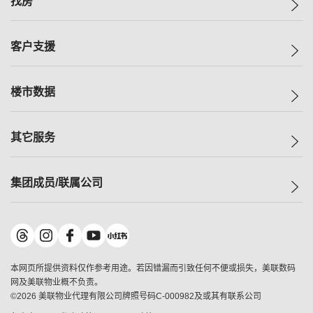
找房
投资者关系
集团动态
一手新房
客户支援
人才招募
买房
网站地图
上车
自助放盘
楼市数据
减价
专业经纪人
低价
分行网络
指数
其它服务
美联豪宅
查询热线
信心指数
独家楼盘
联络我们
最新成交
小区专页
租房
集团成员/联属公司
按揭计算机
历史成交
大湾区专页
居屋专页
负担能力计算机
成交数据
楼市资讯
买卖流程
美联物业
转按计算机
小区成交排行榜
美联精英会
鋑联控股
*
缴款方式
地区百科
美联慈善基金
美联工商铺
*
本网页所提供资料仅作参考用途。若因错漏而引致任何不便或损失，美联数码
美善会
美联中国
网及美联物业概不负责。
地产经纪人管理协会
©
2026
美联物业代理有限公司牌照号码C-000982及或其有联系公司
美联澳门