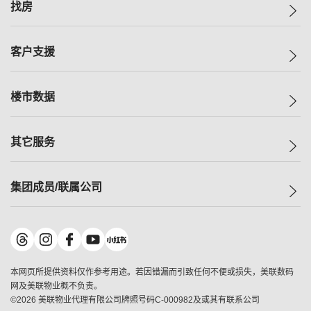
美联集团
找房
投资者关系
集团动态
一手新房
客户支援
人才招募
买房
网站地图
上车
自助放盘
楼市数据
减价
专业经纪人
低价
分行网络
指数
其它服务
美联豪宅
查询热线
信心指数
独家楼盘
联络我们
最新成交
小区专页
租房
集团成员/联属公司
按揭计算机
历史成交
大湾区专页
居屋专页
负担能力计算机
成交数据
楼市资讯
买卖流程
美联物业
转按计算机
小区成交排行榜
美联精英会
鋑联控股
*
缴款方式
地区百科
美联慈善基金
美联工商铺
*
本网页所提供资料仅作参考用途。若因错漏而引致任何不便或损失，美联数码
美善会
美联中国
网及美联物业概不负责。
地产经纪人管理协会
©
2026
美联物业代理有限公司牌照号码C-000982及或其有联系公司
美联澳门