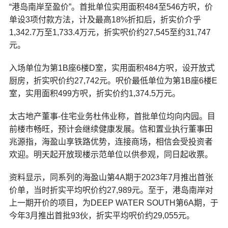
“港岛南岸至盈价”。首批单位实用面积484至546方呎，价
单设3项付款方法，计及最高18%折扣后，折实价介乎
1,342.7万至1,733.4万元，折实呎价约27,545至约31,747
元。
入场单位为第1B座6楼D室，实用面积484方呎，设开放式
厨房，折实呎价约27,742元。呎价最低单位为第1B座6楼E
室，实用面积499方呎，折实价约1,374.5万元。
太古地产董事-住宅业务杜伟业称，首批单位均向内园。目
前楼市畅旺，预计会继续健康发展。信和置业执行董事田
兆源指，海盈山享铁路优势，连接商场，相信会受投资者
欢迎。明天起开放现楼示范单位以供参观，同日起收票。
资料显示，同系列的海盈山第4A期于2023年7月推出首张
价单，当时折实平均呎价约27,989元。至于，港岛南岸对
上一期开价的项目，为DEEP WATER SOUTH第6A期，于
今年3月推出首批93伙，折实平均呎价约29,055元。