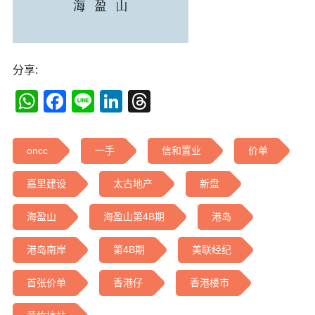
分享:
WhatsApp
Facebook
Line
LinkedIn
Threads
oncc
一手
信和置业
价单
嘉里建设
太古地产
新盘
海盈山
海盈山第4B期
港岛
港岛南岸
第4B期
美联经纪
首张价单
香港仔
香港楼市