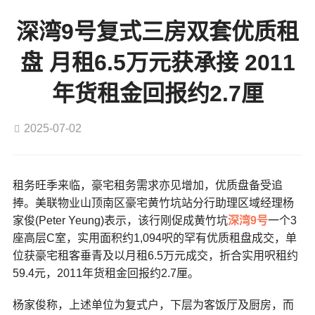
深湾9号复式三房双套优质租
盘 月租6.5万元获承接 2011
年货租金回报约2.7厘
2025-07-02
租务旺季来临，豪宅租务需求亦见增加，优质盘备受追
捧。美联物业山顶南区豪宅黄竹坑站分行助理区域经理杨
家俊(Peter Yeung)表示，该行刚促成黄竹坑
深湾9号
一个3
座高层C室，实用面积约1,094呎的罕有优质租盘成交，单
位获豪宅租客垂青及以月租6.5万元成交，折合实用呎租约
59.4元，2011年货租金回报约2.7厘。
杨家俊称，上述单位为复式户，下层为客饭厅及厨房，而