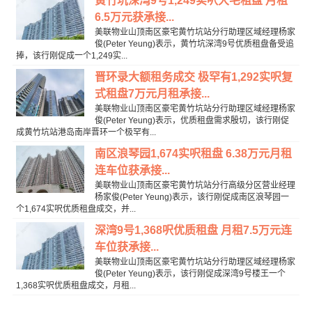
黄竹坑深湾9号1,249实呎大宅租盘 月租
6.5万元获承接...
美联物业山顶南区豪宅黄竹坑站分行助理区域经理杨家
俊(Peter Yeung)表示，黄竹坑深湾9号优质租盘备受追
捧，该行刚促成一个1,249实...
晋环录大额租务成交 极罕有1,292实呎复
式租盘7万元月租承接...
美联物业山顶南区豪宅黄竹坑站分行助理区域经理杨家
俊(Peter Yeung)表示，优质租盘需求殷切，该行刚促
成黄竹坑站港岛南岸晋环一个极罕有...
南区浪琴园1,674实呎租盘 6.38万元月租
连车位获承接...
美联物业山顶南区豪宅黄竹坑站分行高级分区营业经理
杨家俊(Peter Yeung)表示，该行刚促成南区浪琴园一
个1,674实呎优质租盘成交，并...
深湾9号1,368呎优质租盘 月租7.5万元连
车位获承接...
美联物业山顶南区豪宅黄竹坑站分行助理区域经理杨家
俊(Peter Yeung)表示，该行刚促成深湾9号楼王一个
1,368实呎优质租盘成交，月租...