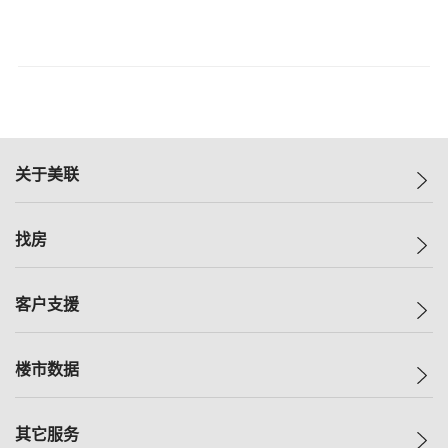
关于美联
美联集团
找房
投资者关系
集团动态
一手新房
客户支援
人才招募
买房
网站地图
上车
自助放盘
楼市数据
减价
专业经纪人
低价
分行网络
指数
其它服务
美联豪宅
查询热线