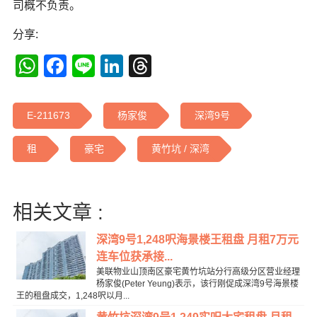
司概不负责。
分享:
WhatsApp
Facebook
Line
LinkedIn
Threads
E-211673
杨家俊
深湾9号
租
豪宅
黄竹坑 / 深湾
相关文章 :
深湾9号1,248呎海景楼王租盘 月租7万元
连车位获承接...
美联物业山顶南区豪宅黄竹坑站分行高级分区营业经理
杨家俊(Peter Yeung)表示，该行刚促成深湾9号海景楼
王的租盘成交，1,248呎以月...