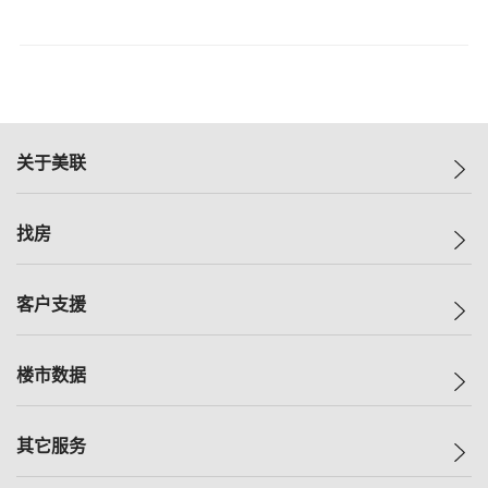
关于美联
美联集团
找房
投资者关系
集团动态
一手新房
客户支援
人才招募
买房
网站地图
上车
自助放盘
楼市数据
减价
专业经纪人
低价
分行网络
指数
其它服务
美联豪宅
查询热线
信心指数
独家楼盘