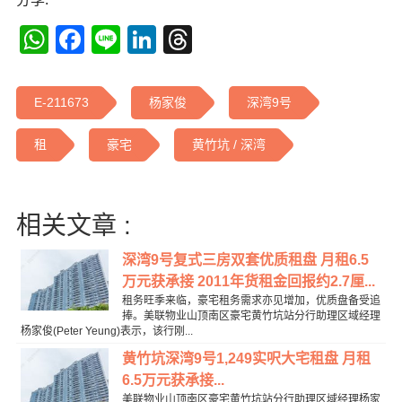
WhatsApp
Facebook
Line
LinkedIn
Threads
E-211673
杨家俊
深湾9号
租
豪宅
黄竹坑 / 深湾
相关文章 :
深湾9号复式三房双套优质租盘 月租6.5
万元获承接 2011年货租金回报约2.7厘...
租务旺季来临，豪宅租务需求亦见增加，优质盘备受追
捧。美联物业山顶南区豪宅黄竹坑站分行助理区域经理
杨家俊(Peter Yeung)表示，该行刚...
黄竹坑深湾9号1,249实呎大宅租盘 月租
6.5万元获承接...
美联物业山顶南区豪宅黄竹坑站分行助理区域经理杨家