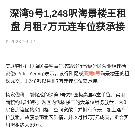
深湾9号1,248呎海景楼王租
盘 月租7万元连车位获承接
2023-10-02
美联物业山顶南区豪宅黄竹坑站分行高级分区营业经理杨
家俊(Peter Yeung)表示，该行刚促成
深湾9号
海景楼王的租
盘成交，1,248呎以月租7万元连车位获承接。
杨家俊称，刚促成的深湾9号为9座极高层A室单位，实用
面积约1,248呎，为区内优质楼王的大单位租务放盘，为3
房套房连储物房间格，空间宽敞，并拥有海景，加上连车
位放租，故获豪宅租客钟情，并以月租7万元成交，折合实
用呎租约为56元。