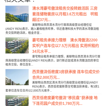
清水湾豪宅傲泷租务交投转趋活跃 三房
套连储物套房以月租3.6万元租出 呎租
超过37元...
美联物业西贡清水湾分行首席高级营业经理任征
(ANDY REN)表示，踏入暑假租务旺季，邻近香港科技大学的清水湾傲泷租
务交投转趋活跃，租金亦呈...
豪宅租务承接力理想 清水湾傲泷2200
实呎户连车位以7.5万元租出 实用呎租约
34元水平...
豪宅物业租务承接力理想，美联物业西贡清水湾分行首
席高级营业经理任征(ANDY REN)表示，该行新近促成清水湾傲泷四房单位
租务交投，单位连车...
西贡傲泷低密度3房获承接 连车位成交价
合共2,000万元...
美联物业西贡区清水湾分行高级营业经理任征(ANDY
REN)表示，西贡低密度新晋住宅傲泷获承接，有3房1
套单位连车位合共以2,000万元易手...
西贡低密度豪宅傲泷“移民盘”获承接 地
下连花园户成交价1,780万元...