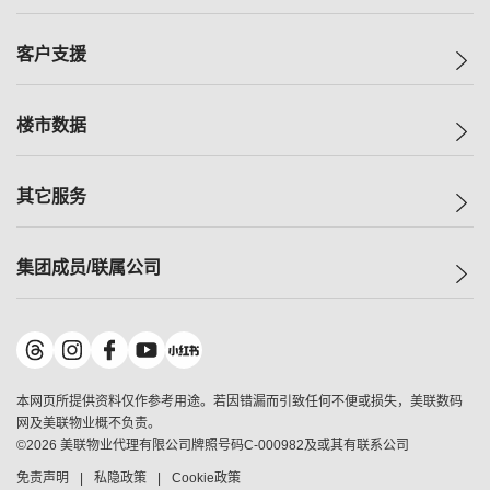
投资者关系
集团动态
一手新房
客户支援
人才招募
买房
网站地图
上车
自助放盘
楼市数据
减价
专业经纪人
低价
分行网络
指数
其它服务
美联豪宅
查询热线
信心指数
独家楼盘
联络我们
最新成交
小区专页
租房
集团成员/联属公司
按揭计算机
历史成交
大湾区专页
居屋专页
负担能力计算机
成交数据
楼市资讯
买卖流程
美联物业
转按计算机
小区成交排行榜
美联精英会
鋑联控股
*
缴款方式
地区百科
美联慈善基金
美联工商铺
*
本网页所提供资料仅作参考用途。若因错漏而引致任何不便或损失，美联数码
美善会
美联中国
网及美联物业概不负责。
地产经纪人管理协会
©
2026
美联物业代理有限公司牌照号码C-000982及或其有联系公司
美联澳门
申报已递交的购楼开盘
免责声明
私隐政策
Cookie政策
美联金融集团