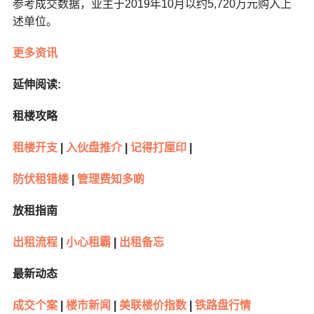
参考成交数据，业主于2019年10月以约5,720万元购入上
述单位。
更多资讯
延伸阅读:
租楼攻略
租楼开支
|
入伙盘推介
|
记得打厘印
|
防伏租错楼
|
管理费知多啲
放租指南
出租流程
|
小心租霸
|
出租备忘
最新动态
成交个案
|
楼市新闻
|
美联楼价指数
|
铁路盘行情