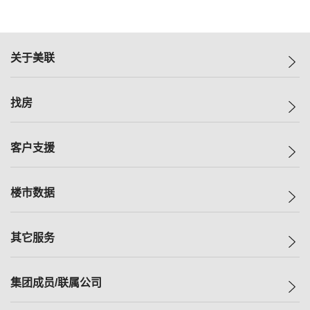
关于美联
美联集团
找房
投资者关系
集团动态
一手新房
客户支援
人才招募
买房
网站地图
上车
自助放盘
楼市数据
减价
专业经纪人
低价
分行网络
指数
其它服务
美联豪宅
查询热线
信心指数
独家楼盘
联络我们
最新成交
小区专页
租房
集团成员/联属公司
按揭计算机
历史成交
大湾区专页
居屋专页
负担能力计算机