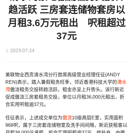
趋活跃 三房套连储物套房以
月租3.6万元租出 呎租超过
37元
2023-07-24
美联物业西贡清水湾分行首席高级营业经理任征(ANDY
REN)表示，踏入暑假租务旺季，邻近香港科技大学的
清水
湾
傲泷租务交投转趋活跃，租金亦呈上升势头。该行新近
促成傲泷三房套租务交投，单位以月租36,000元租出，折
合实用呎租逾37元。
任征表示，上述成交单位为
傲泷
10座高层E室，实用面积
968呎，属于三房套连储物室及洗手间间隔，新近获租客以
月租36,000元承租，折合实用呎租逾37元。他补充，由傲