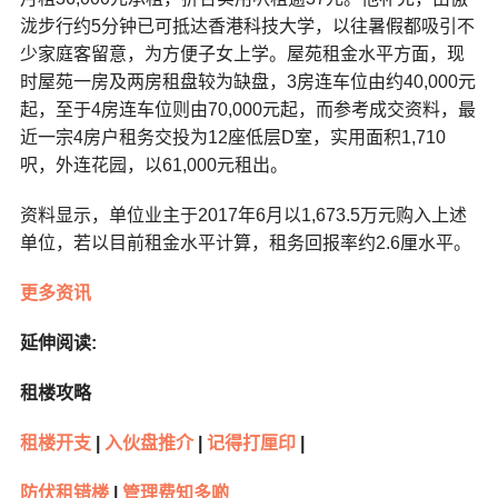
泷步行约5分钟已可抵达香港科技大学，以往暑假都吸引不
少家庭客留意，为方便子女上学。屋苑租金水平方面，现
时屋苑一房及两房租盘较为缺盘，3房连车位由约40,000元
起，至于4房连车位则由70,000元起，而参考成交资料，最
近一宗4房户租务交投为12座低层D室，实用面积1,710
呎，外连花园，以61,000元租出。
资料显示，单位业主于2017年6月以1,673.5万元购入上述
单位，若以目前租金水平计算，租务回报率约2.6厘水平。
更多资讯
延伸阅读:
租楼攻略
租楼开支
|
入伙盘推介
|
记得打厘印
|
防伏租错楼
|
管理费知多啲