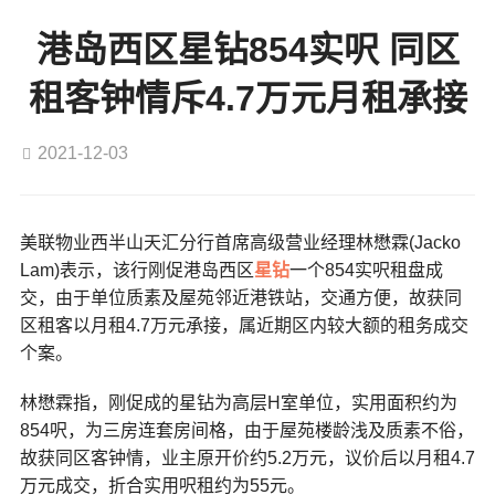
港岛西区星钻854实呎 同区
租客钟情斥4.7万元月租承接
2021-12-03
美联物业西半山天汇分行首席高级营业经理林懋霖(Jacko
Lam)表示，该行刚促港岛西区
星钻
一个854实呎租盘成
交，由于单位质素及屋苑邻近港铁站，交通方便，故获同
区租客以月租4.7万元承接，属近期区内较大额的租务成交
个案。
林懋霖指，刚促成的星钻为高层H室单位，实用面积约为
854呎，为三房连套房间格，由于屋苑楼龄浅及质素不俗，
故获同区客钟情，业主原开价约5.2万元，议价后以月租4.7
万元成交，折合实用呎租约为55元。