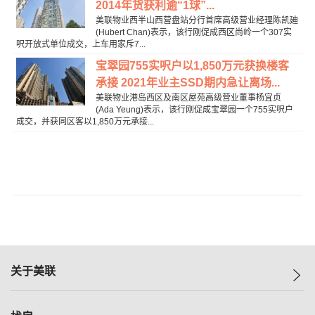
2014年货获利逾“1球”...
美联物业西半山西营盘站分行首席高级营业经理陈凯廸
(Hubert Chan)表示，该行刚促成西区尚岭一个307实
呎开放式单位成交，上车用家斥7...
宝翠园755实呎户以1,850万元获换楼客
承接 2021年业主SSD期内急让离场...
美联物业港岛西区及南区屋苑高级营业董事杨宜贞
(Ada Yeung)表示，该行刚促成宝翠园一个755实呎户
成交，并获同区客以1,850万元承接...
关于美联
美联集团