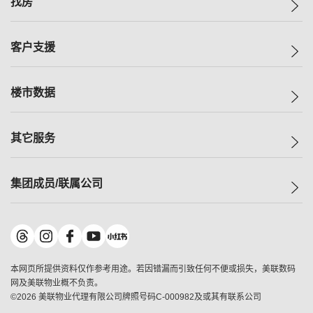
找房
投资者关系
集团动态
一手新房
客户支援
人才招募
买房
网站地图
上车
自助放盘
楼市数据
减价
专业经纪人
低价
分行网络
指数
其它服务
美联豪宅
查询热线
信心指数
独家楼盘
联络我们
最新成交
小区专页
租房
集团成员/联属公司
按揭计算机
历史成交
大湾区专页
居屋专页
负担能力计算机
成交数据
楼市资讯
买卖流程
美联物业
转按计算机
小区成交排行榜
美联精英会
鋑联控股
*
缴款方式
地区百科
美联慈善基金
美联工商铺
*
本网页所提供资料仅作参考用途。若因错漏而引致任何不便或损失，美联数码
美善会
美联中国
网及美联物业概不负责。
地产经纪人管理协会
©
2026
美联物业代理有限公司牌照号码C-000982及或其有联系公司
美联澳门