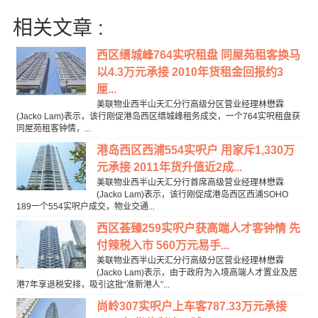
相关文章 :
西区缙城峰764实呎租盘 同屋苑租客换马
以4.3万元承接 2010年货租金回报约3
厘...
美联物业西半山天汇分行高级分区营业经理林懋霖
(Jacko Lam)表示，该行刚促港岛西区缙城峰租务成交，一个764实呎租盘获
同屋苑租客钟情，...
港岛西区西浦554实呎户 用家斥1,330万
元承接 2011年货升值近2成...
美联物业西半山天汇分行首席高级营业经理林懋霖
(Jacko Lam)表示，该行刚促成港岛西区西浦SOHO
189一个554实呎户成交，物业交通...
西区荟臻259实呎户获高端人才客钟情 先
付辣税入市 560万元易手...
美联物业西半山天汇分行高级分区营业经理林懋霖
(Jacko Lam)表示，由于政府为入境高端人才置业及居
港7年享退税安排，吸引这批“准新港人”...
尚岭307实呎户上车客787.33万元承接