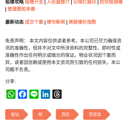
租楼攻略
租楼开支
|
入伙盘推介
|
记得打厘印
|
防伏租错楼
|
管理费知多啲
最新动态
成交个案
|
楼市新闻
|
美联楼价指数
免责声明： 本文内容仅供读者参考。本公司已尽力确保资
讯的准确性，但并不对文中所涉资料的完整性、即时性或
准确性作出任何明示或暗示的保证。物业状况因个案而
异，读者因信赖或使用本文资讯而引致的任何损失，本公
司概不负责。
分享:
WhatsApp
Facebook
Line
LinkedIn
Threads
星钻
租
西区
西营盘