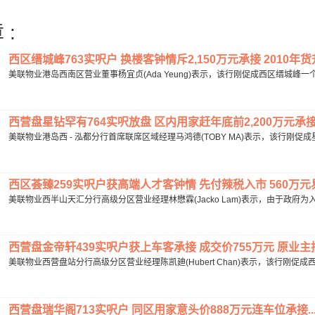
 :
西区缙城峰763实呎户 换楼客钟情斥2,150万元承接 2010年货升
美联物业港岛西南区营业董事杨宜贞(Ada Yeung)表示，该行刚促成西区缙城峰一个
西营盘星钻罕有764实呎放盘 区内用家赶年底前2,200万元承接.
美联物业港岛西 - 泓都分行首席联席区域经理马鸿德(TOBY MA)表示，该行刚促
西区荟臻259实呎户获高端人才客钟情 先付辣税入市 560万元易手
美联物业西半山天汇分行高级分区营业经理林懋霖(Jacko Lam)表示，由于政府为
西营盘金帝轩439实呎户获上车客承接 成交价755万元 原业主持货
美联物业西营盘站分行高级分区营业经理陈凯廸(Hubert Chan)表示，该行刚促成
西营盘瑞华阁713实呎户 同区用家意头价888万元连车位承接..