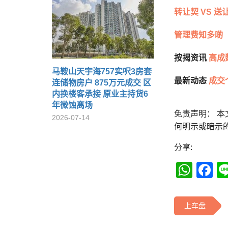
转让契 VS 送
管理费知多啲
按揭资讯
高成
马鞍山天宇海757实呎3房套
最新动态
成交
连储物房户 875万元成交 区
内换楼客承接 原业主持货6
年微蚀离场
免责声明： 
2026-07-14
何明示或暗示
分享:
Wha
F
上车盘