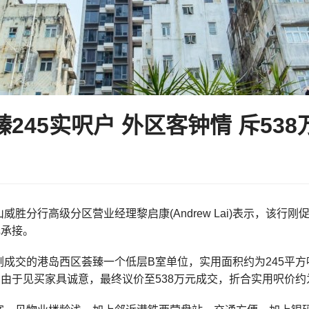
245实呎户 外区客钟情 斥53
威胜分行高级分区营业经理黎启康(Andrew Lai)表示，该行
元承接。
刚成交的港岛西区荟臻一个低层B室单位，实用面积约为245平方
，由于见买家具诚意，最终议价至538万元成交，折合实用呎价约为21