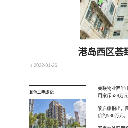
港岛西区荟臻
2022-01-26
美联物业西半山
其他二手成交:
用家斥538万
黎启康指出，
价约580万元