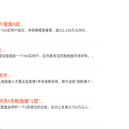
值逾4成...
763实呎户成交，并获换楼客垂青，故以2,150万元市价...
..
成星钻极高层一个764实呎户，区内客有见同类放盘市场罕有，...
...
入境高端人才置业及居港7年享退税安排，吸引这批“准新港人”...
4年帐蚀逾“1球”...
西营盘金帝轩一个3房单位的交投，区内上车客以755万元入...
.