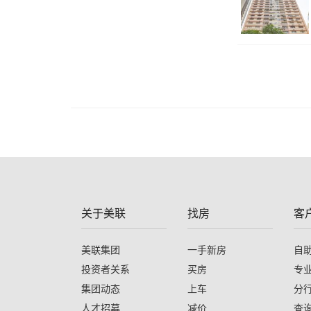
关于美联
找房
客
美联集团
一手新房
自
投资者关系
买房
专
集团动态
上车
分
人才招募
减价
查