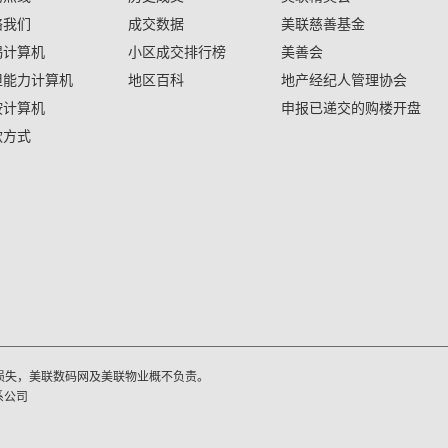
络我们
成交数据
美联慈善基金
揭计算机
小区成交排行榜
美善会
担能力计算机
地区百科
地产经纪人管理协会
按计算机
申报已递交的购楼开盘
款方式
损失，美联数码网及美联物业概不负责。
系公司