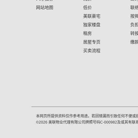
网站地图
低价
联
美联豪宅
按
独家楼盘
负
租房
转
居屋专页
缴
买卖流程
本网页所提供资料仅作参考用途。若因错漏而引致任何不便或
©
2026
美联物业代理有限公司牌照号码C-000982及或其有联