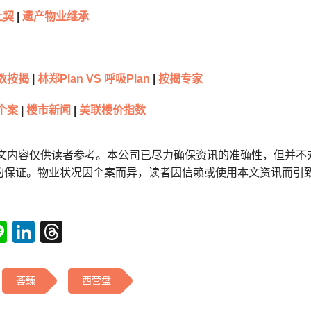
让契
|
遗产物业继承
数按揭
|
林郑Plan VS 呼吸Plan
|
按揭专家
个案
|
楼市新闻
|
美联楼价指数
本文内容仅供读者参考。本公司已尽力确保资讯的准确性，但并不
的保证。物业状况因个案而异，读者因信赖或使用本文资讯而引
tsApp
acebook
Line
LinkedIn
Threads
荟臻
西营盘