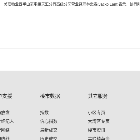
美联物业西半山豪宅组天汇分行高级分区营业经理林懋霖(Jacko Lam)表示，该行
户支援
楼市数据
其它服务
助放盘
指数
小区专页
业经纪人
信心指数
大湾区专页
行网络
最新成交
楼市资讯
询热线
历史成交
美联精英会