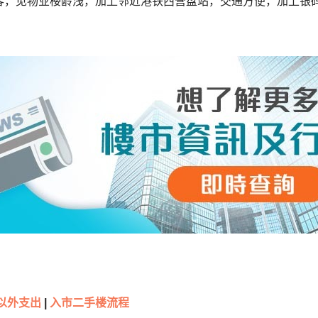
客，见物业楼龄浅，加上邻近港铁西营盘站，交通方便，加上银
以外支出
|
入市二手楼流程