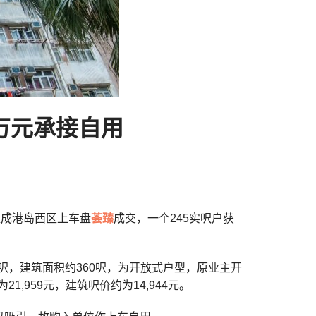
8万元承接自用
刚促成港岛西区上车盘
荟臻
成交，一个245实呎户获
呎，建筑面积约360呎，为开放式户型，原业主开
,959元，建筑呎价约为14,944元。