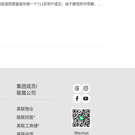
刚促成西营盘瑞华阁一个713实呎户成交，由于屋苑旺中带静，...
集团成员/
联属公司
美联物业
鋑联控股
*
美联工商铺
*
Wechat
美联中国