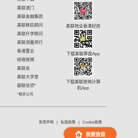
美联澳门
美联金融集团
美联移民顾问
美联物业香港好房
美联升学顾问
美联测量师行
香港置业
下载美联笋盘App
经络按揭
美联会
美联大学堂
下载美联按揭计算
骏联信贷
*
机App
*相关公司
免责声明
私隐政策
Cookie政策
我要放盘