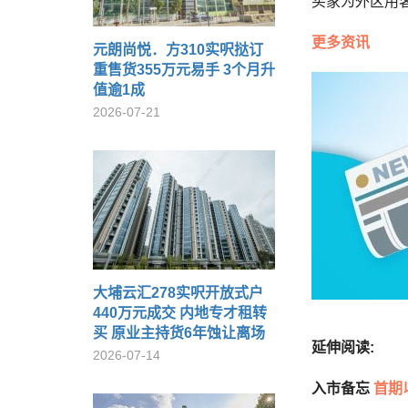
买家为外区用
更多资讯
元朗尚悦．方310实呎挞订
重售货355万元易手 3个月升
值逾1成
2026-07-21
大埔云汇278实呎开放式户
440万元成交 内地专才租转
买 原业主持货6年蚀让离场
延伸阅读:
2026-07-14
入市备忘
首期