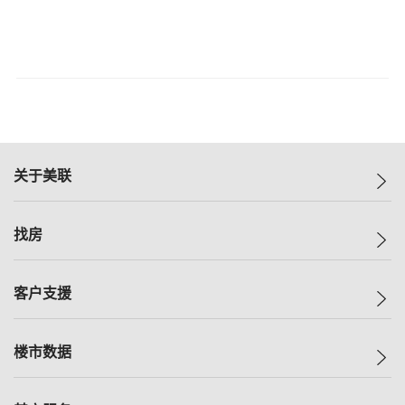
关于美联
美联集团
找房
投资者关系
集团动态
一手新房
客户支援
人才招募
买房
网站地图
上车
自助放盘
楼市数据
减价
专业经纪人
低价
分行网络
指数