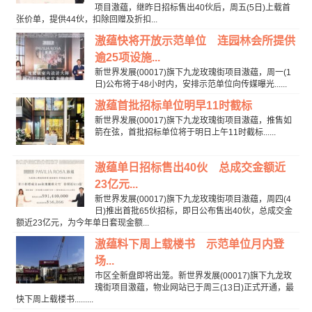
项目滶蕴，继昨日招标售出40伙后，周五(5日)上载首
张价单，提供44伙，扣除回赠及折扣...
滶蕴快将开放示范单位 连园林会所提供
逾25项设施...
新世界发展(00017)旗下九龙玫瑰街项目滶蕴，周一(1
日)公布将于48小时内，安排示范单位向传媒曝光......
滶蕴首批招标单位明早11时截标
新世界发展(00017)旗下九龙玫瑰街项目滶蕴，推售如
箭在弦，首批招标单位将于明日上午11时截标......
滶蕴单日招标售出40伙 总成交金额近
23亿元...
新世界发展(00017)旗下九龙玫瑰街项目滶蕴，周四(4
日)推出首批65伙招标，即日公布售出40伙，总成交金
额近23亿元，为今年单日套现金额...
滶蕴料下周上载楼书 示范单位月内登
场...
市区全新盘即将出笼。新世界发展(00017)旗下九龙玫
瑰街项目滶蕴，物业网站已于周三(13日)正式开通，最
快下周上载楼书.........