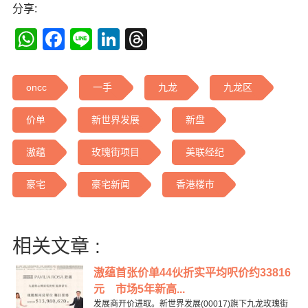
分享:
WhatsApp
Facebook
Line
LinkedIn
Threads
oncc
一手
九龙
九龙区
价单
新世界发展
新盘
滶蕴
玫瑰街项目
美联经纪
豪宅
豪宅新闻
香港楼市
相关文章 :
滶蕴首张价单44伙折实平均呎价约33816
元 市场5年新高...
发展商开价进取。新世界发展(00017)旗下九龙玫瑰街