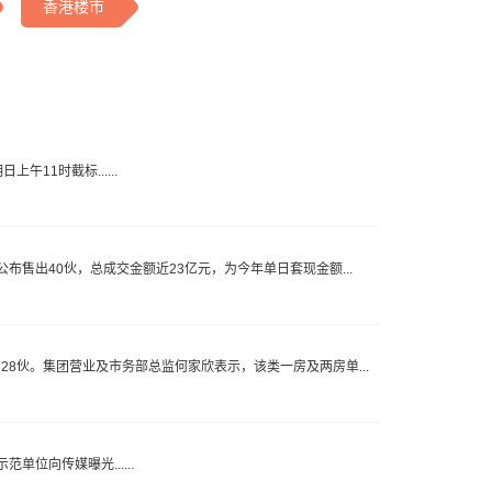
香港楼市
11时截标......
公布售出40伙，总成交金额近23亿元，为今年单日套现金额...
售28伙。集团营业及市务部总监何家欣表示，该类一房及两房单...
单位向传媒曝光......