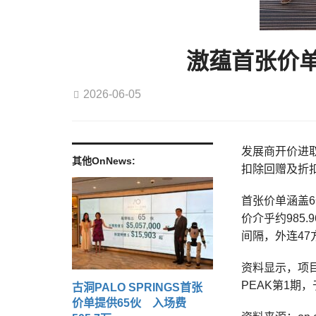
滶蕴首张价单
2026-06-05
发展商开价进取
其他OnNews:
扣除回赠及折扣
首张价单涵盖6
价介乎约985.
间隔，外连47
资料显示，项目
PEAK第1期
古洞PALO SPRINGS首张
价单提供65伙 入场费