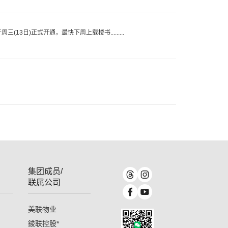
3日)正式开通，最快下周上载楼书.........
集团成员/
联属公司
美联物业
鋑联控股
*