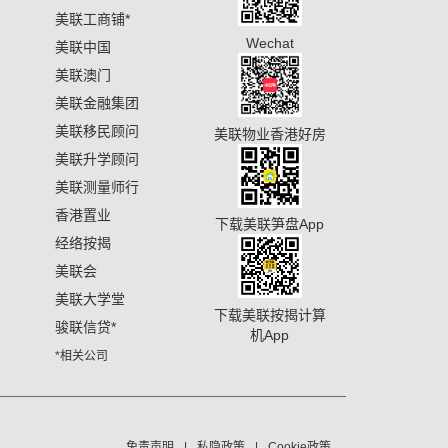
美联工商铺
*
Wechat
美联中国
美联澳门
美联金融集团
美联移民顾问
美联物业香港好房
美联升学顾问
美联测量师行
香港置业
下载美联笋盘App
经络按揭
美联会
美联大学堂
下载美联按揭计算
骏联信贷
*
机App
*相关公司
免责声明
私隐政策
Cookie政策