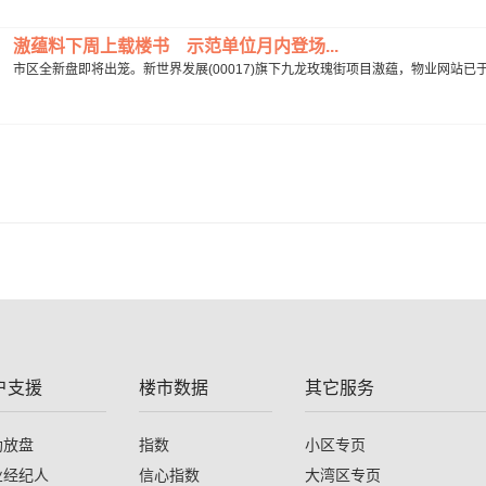
滶蕴料下周上载楼书 示范单位月内登场...
市区全新盘即将出笼。新世界发展(00017)旗下九龙玫瑰街项目滶蕴，物业网站已于周三(1
户支援
楼市数据
其它服务
助放盘
指数
小区专页
业经纪人
信心指数
大湾区专页