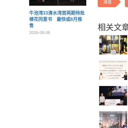
滶蕴
牛池湾33清水湾首两期待批
楼花同意书 最快或8月推
售
相关文章
2026-08-06