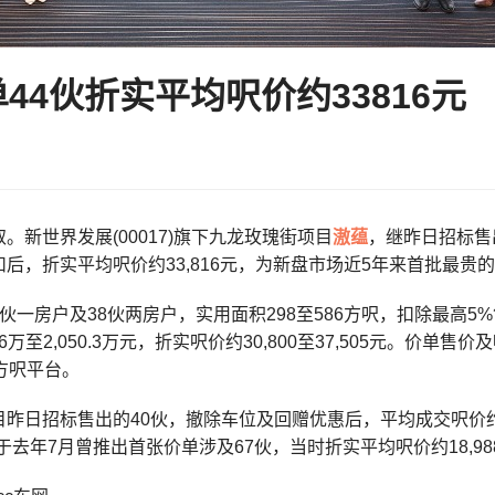
44伙折实平均呎价约33816元
。新世界发展(00017)旗下九龙玫瑰街项目
滶蕴
，继昨日招标售出
后，折实平均呎价约33,816元，为新盘市场近5年来首批最贵
伙一房户及38伙两房户，实用面积298至586方呎，扣除最高
96万至2,050.3万元，折实呎价约30,800至37,505元。价
方呎平台。
昨日招标售出的40伙，撤除车位及回赠优惠后，平均成交呎价约39
，于去年7月曾推出首张价单涉及67伙，当时折实平均呎价约18,98