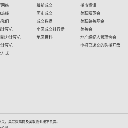
行网络
最新成交
楼市资讯
询热线
历史成交
美联精英会
络我们
成交数据
美联慈善基金
揭计算机
小区成交排行榜
美善会
担能力计算机
地区百科
地产经纪人管理协会
按计算机
申报已递交的购楼开盘
款方式
损失，美联数码网及美联物业概不负责。
系公司