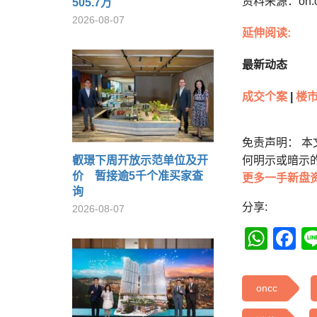
资料来源：on.
505.7万
2026-08-07
延伸阅读:
最新动态
成交个案
|
楼
免责声明： 
叡璟下周开放示范单位及开
何明示或暗示
价 暂接逾5千个准买家查
更多一手新盘
询
分享:
2026-08-07
Wha
F
oncc