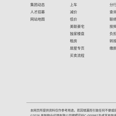
集团动态
上车
分
人才招募
减价
查
网站地图
低价
联
美联豪宅
按
独家楼盘
负
租房
转
居屋专页
缴
买卖流程
本网页所提供资料仅作参考用途。若因错漏而引致任何不便或
©
2026
美联物业代理有限公司牌照号码C-000982及或其有联