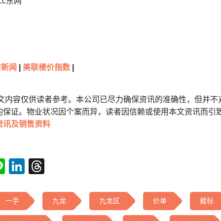
cc东网
市新闻
|
美联楼价指数
|
本文内容仅供读者参考。本公司已尽力确保资讯的准确性，但并不
的保证。物业状况因个案而异，读者因信赖或使用本文资讯而引
资讯及销售资料
tsApp
acebook
Line
LinkedIn
Threads
一手
九龙
九龙区
价单
截标