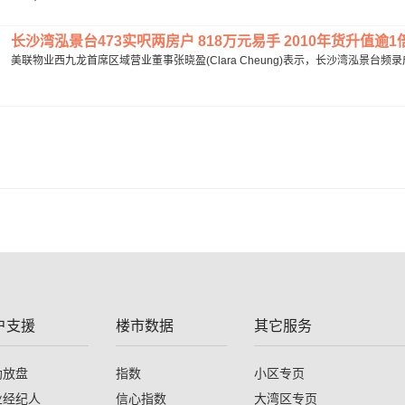
长沙湾泓景台473实呎两房户 818万元易手 2010年货升值逾1倍.
美联物业西九龙首席区域营业董事张晓盈(Clara Cheung)表示，长沙湾泓景台频录
户支援
楼市数据
其它服务
助放盘
指数
小区专页
业经纪人
信心指数
大湾区专页