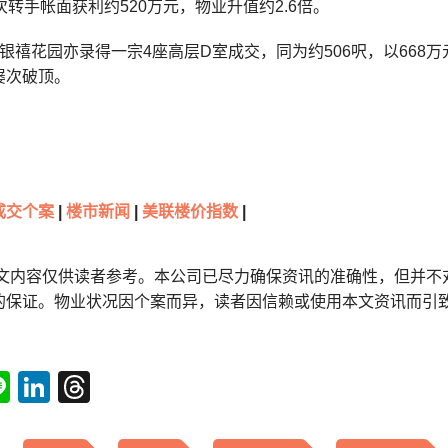
次转手帐面获利约520万元，物业升值约2.6倍。
银禧花园亦录得一宗4座高层D室成交，同为约506呎，以668
屡次破顶。
成交个案
|
楼市新闻
|
美联楼价指数
|
本文内容仅供读者参考。本公司已尽力确保资讯的准确性，但并不
的保证。物业状况因个案而异，读者因信赖或使用本文资讯而引
tsApp
acebook
Line
LinkedIn
Threads