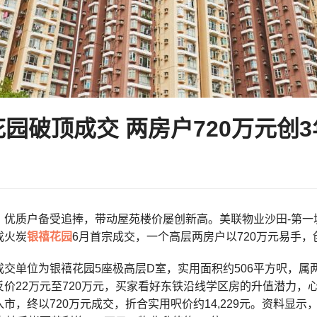
园破顶成交 两房户720万元创
优质户备受追捧，带动屋苑楼价屡创新高。美联物业沙田-第一城站分
成火炭
银禧花园
6月首宗成交，一个高层两房户以720万元易手
交单位为银禧花园5座极高层D室，实用面积约506平方呎，属
反价22万元至720万元，买家看好东铁沿线学区房的升值潜力，
市，终以720万元成交，折合实用呎价约14,229元。资料显示，