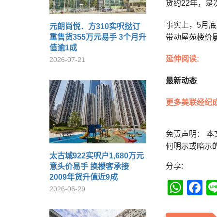
货约22年，是
事实上，5月底
元朗尚悦．方310实呎挞订
重售货355万元易手 3个月升
带动屋苑楼价
值逾1成
延伸阅读:
2026-07-21
最新动态
更多美联经纪
免责声明： 
何明示或暗示
太古城922实呎户1,680万元
分享:
意头价易手 换楼客承接
2009年货升值近9成
Wha
F
2026-06-29