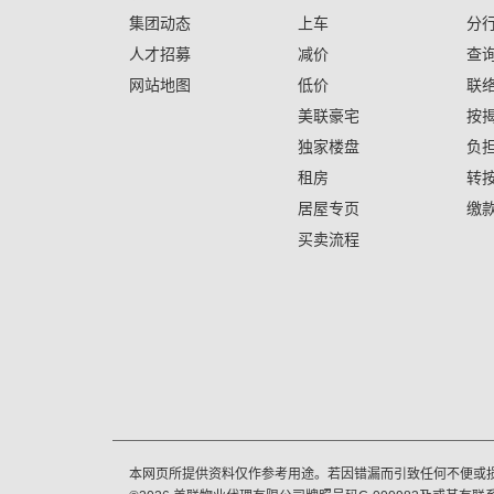
集团动态
上车
分
人才招募
减价
查
网站地图
低价
联
美联豪宅
按
独家楼盘
负
租房
转
居屋专页
缴
买卖流程
本网页所提供资料仅作参考用途。若因错漏而引致任何不便或