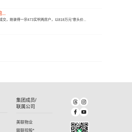
..
成交，刚录得一宗473实呎两房户，以818万元“意头价...
集团成员/
联属公司
美联物业
鋑联控股
*