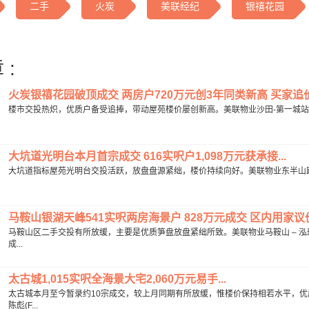
二手
火炭
美联经纪
银禧花园
 :
火炭银禧花园破顶成交 两房户720万元创3年同类新高 买家追价22万
楼市交投热炽，优质户备受追捧，带动屋苑楼价屡创新高。美联物业沙田-第一城站分行高
大坑道光明台本月首宗成交 616实呎户1,098万元获承接...
大坑道指标屋苑光明台交投活跃，放盘盘源紧绌，楼价持续向好。美联物业东半山跑马地豪宅
马鞍山银湖天峰541实呎两房海景户 828万元成交 区内用家议价2
马鞍山区二手交投有所放缓，主要是优质笋盘放盘紧绌所致。美联物业马鞍山 – 泓碧
成...
太古城1,015实呎全海景大宅2,060万元易手...
太古城本月至今暂录约10宗成交，较上月同期有所放缓，惟楼价保持相若水平，优
陈彪(F...