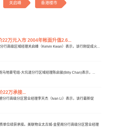
关启峰
香港楼市
元入市 2004年帐面升值2.6...
级区域经理关启峰（Kelvin Kwan）表示，该行刚促成火...
组-大坑道分行区域经理陈启骏(Billy Chan)表示，...
2万承接...
分行高级分区营业经理李天杰（Ivan Li）表示，该行最新促
质单位续获承接。美联物业太古城-金星阁分行高级分区营业经理