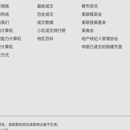
行网络
最新成交
楼市资讯
询热线
历史成交
美联精英会
络我们
成交数据
美联慈善基金
揭计算机
小区成交排行榜
美善会
担能力计算机
地区百科
地产经纪人管理协会
按计算机
申报已递交的购楼开盘
款方式
损失，美联数码网及美联物业概不负责。