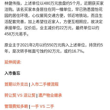
林健伟指，上述单位以480万元放盘约5个月，近期获买家
洽购。该名买家本身居住在同一幢单位，早已熟悉茵怡花
园的居住环境，心仪屋苑交通方便，邻近地铁站，而且生
活配套完善，加上希望住近家人，方便互相照应，故决定
承接单位。议价后，业主减价约22万元，最终单位以约
458万元易手。
原业主于2021年2月以约550万元购入上述单位，持货约5
年，是次转手帐面亏蚀约92万元，或约16.7%。
延伸阅读:
入市备忘
首期以外支出
|
入市二手楼流程
转让契 VS 送让契
|
遗产物业继承
管理费知多啲
|
一手 VS 二手