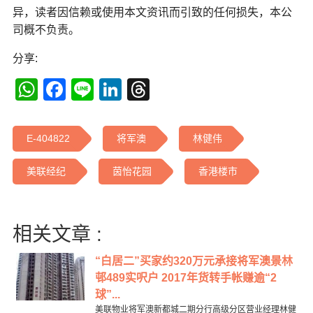
异，读者因信赖或使用本文资讯而引致的任何损失，本公
司概不负责。
分享:
WhatsApp
Facebook
Line
LinkedIn
Threads
E-404822
将军澳
林健伟
美联经纪
茵怡花园
香港楼市
相关文章 :
“白居二”买家约320万元承接将军澳景林
邨489实呎户 2017年货转手帐赚逾“2
球”...
美联物业将军澳新都城二期分行高级分区营业经理林健