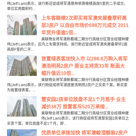
伟(Jeff Lam)表示，该行新近促成将军澳景林邨景榆楼高层5室的二手成交，
单位实用面积约...
上车客睇楼2次即买将军澳夹屋叠翠轩高
层3房户 以自由市场价698万元成交 2011
年货升值逾1倍...
美联物业将军澳新都城二期分行高级分区营业经理林健
伟(Jeff Lam)表示，区内上车需求持续。该行新近促成将军澳夹屋叠翠轩2座
高层F室的二手...
首置绿表客加快入市 以298.8万购入将军
澳浩明苑2房户 原业主持货33年 账面大
幅升值近10倍...
美联物业将军澳新都城二期分行高级分区营业经理林健
伟(Jeff Lam)表示，该行刚促成将军澳居屋浩明苑2房户之买卖个案，新买家
为首置绿表客，...
慧安园2房单位放盘不足1个月易手 业主
减价38万 首置客斥520万承接...
美联物业将军澳新都城二期分行高级分区营业经理林健
伟(Jeff Lam)表示，该行刚促成将军澳慧安园2房单位之
买卖个案，单位放盘不足1个月，即...
优质单位承接加快 将军澳峻滢靓装2房户