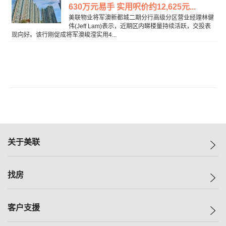
630万元易手 实用呎价约12,625元...
美联物业将军澳新都城二期分行高级分区营业经理林健
伟(Jeff Lam)表示，近期区内睇楼量持续活跃，交投表
现向好。该行刚促成将军澳峻滢实用4...
关于美联
美联集团
找房
投资者关系
集团动态
一手新房
客户支援
人才招募
买房