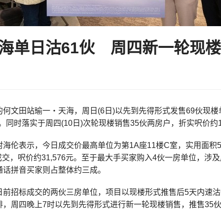
海单日沽61伙 周四新一轮现楼
何文田站瑜一‧天海，周日(6日)以先到先得形式发售69伙现
元。同时落实于周四(10日)次轮现楼销售35伙两房户，折实呎价约19
海伦表示，今日成交价最高单位为第1A座11楼C室，实用面积
5万元成交，呎价约31,576元。至于最大手买家购入4伙一房单位，
通话拼音买家则占整体约三成。
日前招标成交的两伙三房单位，项目以现楼形式推售后5天内速沽
排，周四晚上7时以先到先得形式进行新一轮现楼销售，推售35