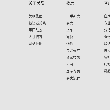
关于美联
找房
客
美联集团
一手新房
自
投资者关系
买房
专
集团动态
上车
分
人才招募
减价
查
网站地图
低价
联
美联豪宅
按
独家楼盘
负
租房
转
居屋专页
缴
买卖流程