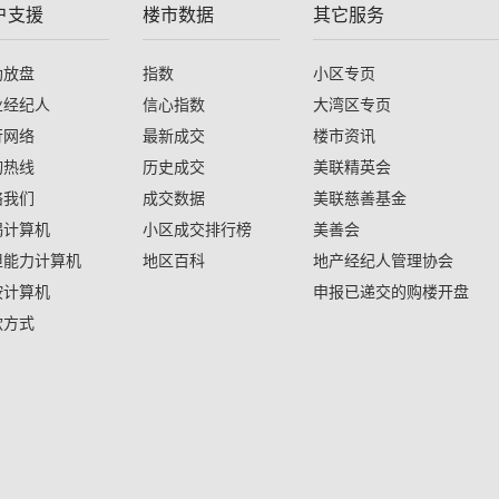
户支援
楼市数据
其它服务
助放盘
指数
小区专页
业经纪人
信心指数
大湾区专页
行网络
最新成交
楼市资讯
询热线
历史成交
美联精英会
络我们
成交数据
美联慈善基金
揭计算机
小区成交排行榜
美善会
担能力计算机
地区百科
地产经纪人管理协会
按计算机
申报已递交的购楼开盘
款方式