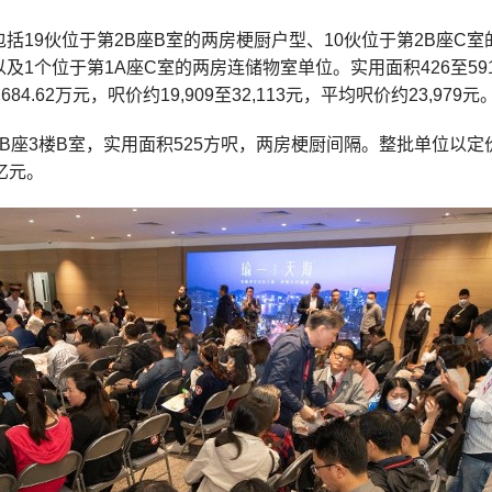
括19伙位于第2B座B室的两房梗厨户型、10伙位于第2B座C
及1个位于第1A座C室的两房连储物室单位。实用面积426至5
至1,684.62万元，呎价约19,909至32,113元，平均呎价约23,979元
B座3楼B室，实用面积525方呎，两房梗厨间隔。整批单位以定价
亿元。