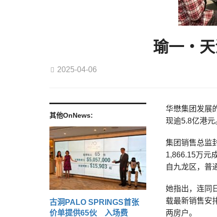
瑜一‧天
2025-04-06
华懋集团发展的
其他OnNews:
现逾5.8亿港
集团销售总监封
1,866.1
自九龙区，普
她指出，连同
载最新销售安
古洞PALO SPRINGS首张
价单提供65伙 入场费
两房户。