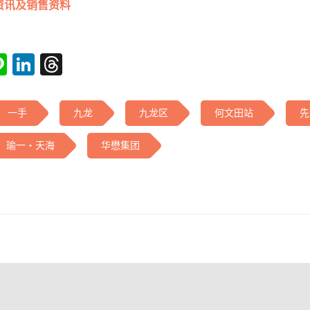
资讯及销售资料
tsApp
acebook
Line
LinkedIn
Threads
一手
九龙
九龙区
何文田站
先
瑜一‧天海
华懋集团