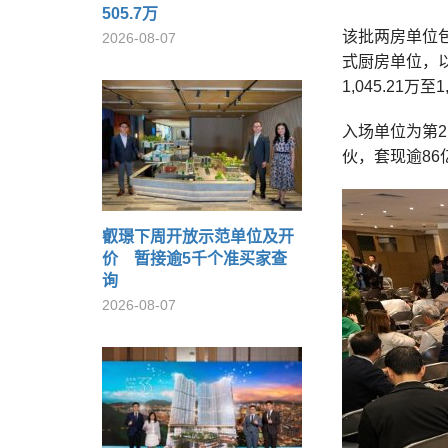
505.7万
该批两房单位包
2026-08-07
式厨房单位，以
1,045.21万
入场单位为第2
伙，套现逾86
叡璟下周开放示范单位及开
价 暂接逾5千个准买家查
询
2026-08-07