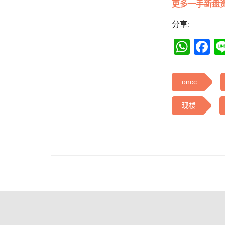
更多一手新盘
分享:
Wha
F
oncc
现楼