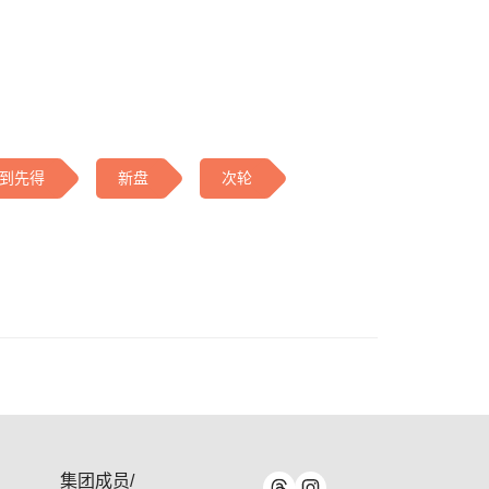
到先得
新盘
次轮
集团成员/