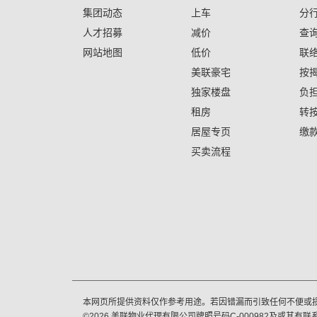
集团动态
上车
分
人才招募
减价
查
网站地图
低价
联
美联豪宅
按
独家楼盘
负
租房
转
居屋专页
缴
买卖流程
本网页所提供资料仅作参考用途。若因错漏而引致任何不便或
©
2026
美联物业代理有限公司牌照号码C-000982及或其有联