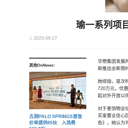
瑜一系列项目
2025-08-27
华懋集团发展
其他OnNews:
新推出全新限
她续指，是次
720万元，优
起对外开放以
对于差饷物业
买家置业信心
古洞PALO SPRINGS首张
价单提供65伙 入场费
告》，她认为