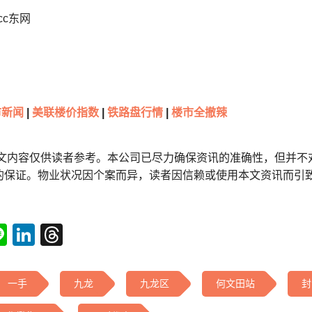
cc东网
市新闻
|
美联楼价指数
|
铁路盘行情
|
楼市全撤辣
本文内容仅供读者参考。本公司已尽力确保资讯的准确性，但并不
的保证。物业状况因个案而异，读者因信赖或使用本文资讯而引
tsApp
acebook
Line
LinkedIn
Threads
一手
九龙
九龙区
何文田站
封