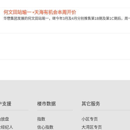
何文田站瑜一 •天海有机会本周开价
华懋集团发展的何文田站瑜一，继今年3月及4月分别推售第1B期及第1C期后，周一(8
户支援
楼市数据
其它服务
助放盘
指数
小区专页
业经纪人
信心指数
大湾区专页