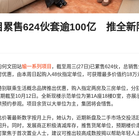
累售624伙套逾100亿 推全
的何文田站
瑜一系列项目
，截至周三(27日)已累售624伙，总
时优惠，由本周日起购入48伙指定单位，可获赠最多价值约18
特别联乘生活概念品牌推出优惠，购入指定两房及三房单位，分别
惠期截至10月12日。全新现楼示范单位为第1A座18楼D室，亦
供预约参观。项目余货以大单位为主，集团将会惜售。
估价署最新数字按月上升，她认为，近期新盘及二手市场交投活
回升。同时，发展商正积极清减库存，推售货尾单位，预期楼价
可聚焦于首次置业人士，建议可推出较高成数按揭以帮助年轻人