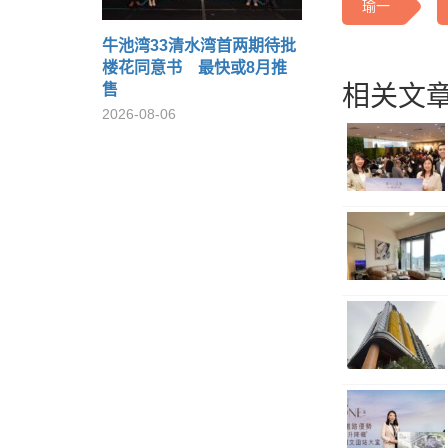
瑜一
牛池湾33清水湾首两期待批
楼花同意书 最快或8月推
售
相关文章
2026-08-06