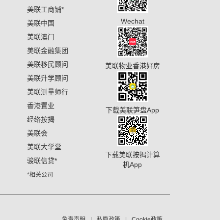
美联工商铺
*
Wechat
美联中国
美联澳门
美联金融集团
美联移民顾问
美联物业香港好房
美联升学顾问
美联测量师行
香港置业
下载美联笋盘App
经络按揭
美联会
美联大学堂
下载美联按揭计算
骏联信贷
*
机App
*相关公司
免责声明
私隐政策
Cookie政策