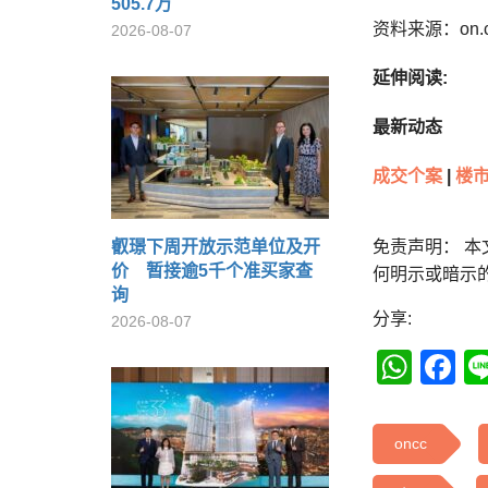
505.7万
资料来源：on.
2026-08-07
延伸阅读:
最新动态
成交个案
|
楼
叡璟下周开放示范单位及开
免责声明： 
价 暂接逾5千个准买家查
何明示或暗示
询
分享:
2026-08-07
Wha
F
oncc