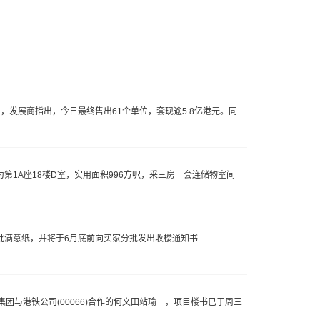
，发展商指出，今日最终售出61个单位，套现逾5.8亿港元。同
第1A座18楼D室，实用面积996方呎，采三房一套连储物室间
满意纸，并将于6月底前向买家分批发出收楼通知书......
与港铁公司(00066)合作的何文田站瑜一，项目楼书已于周三