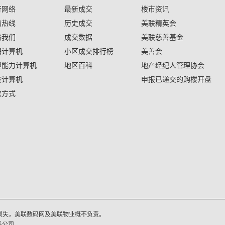
行网络
最新成交
楼市资讯
询热线
历史成交
美联精英会
络我们
成交数据
美联慈善基金
揭计算机
小区成交排行榜
美善会
担能力计算机
地区百科
地产经纪人管理协会
按计算机
申报已递交的购楼开盘
款方式
损失，美联数码网及美联物业概不负责。
系公司