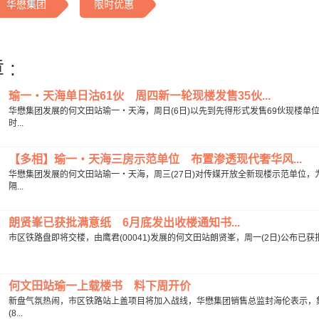
华懋集团
限时优惠
 :
瑜一‧天海单日沽61伙 周四新一轮现楼发售35伙...
华懋集团发展的何文田站瑜一‧天海，周日(6日)以先到先得形式发售69伙现楼单位
时...
【多相】瑜一‧天海三房示范单位 布置渗透现代奢华风...
华懋集团发展的何文田站瑜一‧天海，周三(27日)对传媒开放全新现楼示范单位，为
隔...
朗贤峯已获批满意纸 6月底发出收楼通知书...
市区铁路盘即将交楼，由鹰君(00041)发展的何文田站朗贤峯，周一(2日)公布已获批
何文田站瑜一上载楼书 料下周开价
新盘气氛热闹，市区铁路站上盖项目将加入战线，华懋集团销售总监封海伦表示，集团
(8...