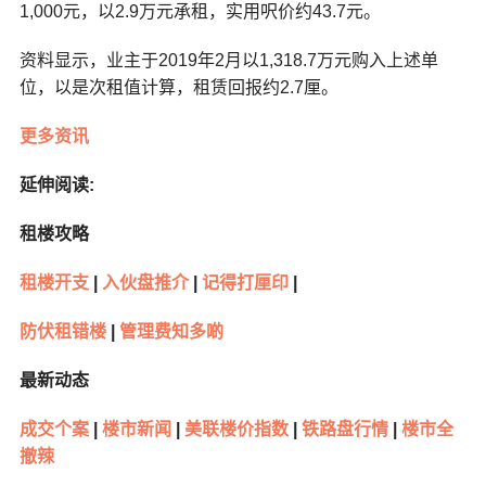
1,000元，以2.9万元承租，实用呎价约43.7元。
资料显示，业主于2019年2月以1,318.7万元购入上述单
位，以是次租值计算，租赁回报约2.7厘。
更多资讯
延伸阅读:
租楼攻略
租楼开支
|
入伙盘推介
|
记得打厘印
|
防伏租错楼
|
管理费知多啲
最新动态
成交个案
|
楼市新闻
|
美联楼价指数
|
铁路盘行情
|
楼市全
撤辣