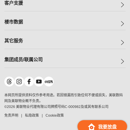
一手新房
客户支援
人才招募
买房
网站地图
上车
自助放盘
楼市数据
减价
专业经纪人
低价
分行网络
指数
其它服务
美联豪宅
查询热线
信心指数
独家楼盘
联络我们
最新成交
小区专页
租房
集团成员/联属公司
按揭计算机
历史成交
大湾区专页
居屋专页
负担能力计算机
成交数据
楼市资讯
买卖流程
美联物业
转按计算机
小区成交排行榜
美联精英会
鋑联控股
*
缴款方式
地区百科
美联慈善基金
美联工商铺
*
本网页所提供资料仅作参考用途。若因错漏而引致任何不便或损失，美联数码
美善会
美联中国
网及美联物业概不负责。
地产经纪人管理协会
©
2026
美联物业代理有限公司牌照号码C-000982及或其有联系公司
美联澳门
申报已递交的购楼开盘
免责声明
私隐政策
Cookie政策
美联金融集团
美联移民顾问
我要放盘