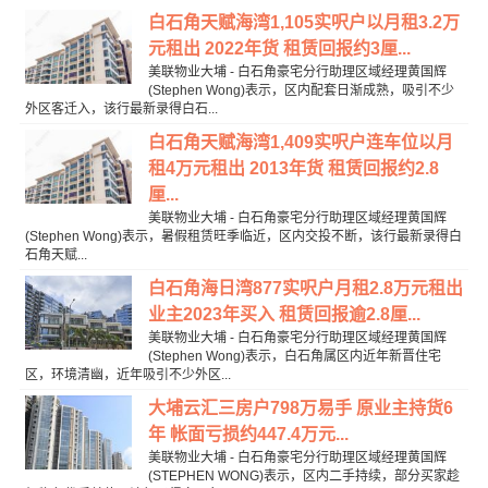
白石角天赋海湾1,105实呎户以月租3.2万
元租出 2022年货 租赁回报约3厘...
美联物业大埔 - 白石角豪宅分行助理区域经理黄国辉
(Stephen Wong)表示，区内配套日渐成熟，吸引不少
外区客迁入，该行最新录得白石...
白石角天赋海湾1,409实呎户连车位以月
租4万元租出 2013年货 租赁回报约2.8
厘...
美联物业大埔 - 白石角豪宅分行助理区域经理黄国辉
(Stephen Wong)表示，暑假租赁旺季临近，区内交投不断，该行最新录得白
石角天赋...
白石角海日湾877实呎户月租2.8万元租出
业主2023年买入 租赁回报逾2.8厘...
美联物业大埔 - 白石角豪宅分行助理区域经理黄国辉
(Stephen Wong)表示，白石角属区内近年新晋住宅
区，环境清幽，近年吸引不少外区...
大埔云汇三房户798万易手 原业主持货6
年 帐面亏损约447.4万元...
美联物业大埔 - 白石角豪宅分行助理区域经理黄国辉
(STEPHEN WONG)表示，区内二手持续，部分买家趁