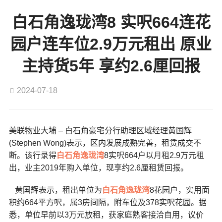
白石角逸珑湾8 实呎664连花
园户连车位2.9万元租出 原业
主持货5年 享约2.6厘回报
2024-07-18
美联物业大埔 – 白石角豪宅分行助理区域经理黄国辉
(Stephen Wong)表示，区内发展成熟完善，租赁成交不
断。该行录得
白石角
逸珑湾
8实呎664户以月租2.9万元租
出，业主2019年购入单位，现享约2.6厘租赁回报。
黄国辉表示，租出单位为
白石角
逸珑湾
8花园户，实用面
积约664平方呎，属3房间隔，附车位及378实呎花园。据
悉，单位早前以3万元放租，获家庭熟客接洽自用，议价