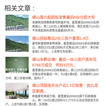
相关文章 :
缇山周六起招标发售最后6伙分层大宅
发展商加快推售豪宅新盘步伐。嘉里建设(00683)石硖
尾缇山，周二(20日)上载销售安排，落实本周六(24日)
平安夜起招标发售全盘最后6伙分...
缇山招标售出2伙三房户套现1.4亿
豪宅新盘频频录得承接，嘉里建设(00683)的石硖尾缇
山，周四(23日)透过招标方式售出2伙三房户，单日吸
金逾1.4亿元。 上述单位包括第1...
缇山全数沽清！最后一伙三房户连车位
6788万成交 呎价4万元...
嘉里建设(00683)石硖尾缇山，周三(29日)透过招标方
式售出项目最后一伙，为2座1楼B室，实用面积1,683
方呎，属三房套间隔，连同1个...
缇山顶层连天台户近2.3亿标售 创九龙
区新高...
新盘豪宅承接力强，嘉里建设(00683)旗下石硖尾缇
山，周一(30日)透过招标以2.275亿元沽出顶层连天台
户。上述为第1座7楼A室，实用面...