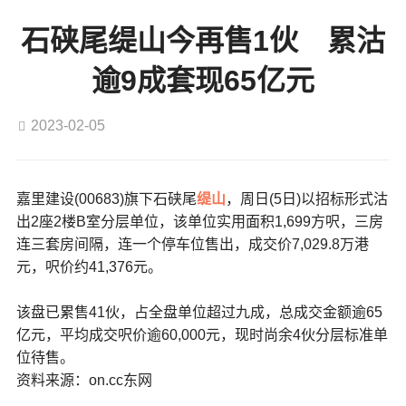
石硖尾缇山今再售1伙 累沽
逾9成套现65亿元
2023-02-05
嘉里建设(00683)旗下石硖尾
缇山
，周日(5日)以招标形式沽
出2座2楼B室分层单位，该单位实用面积1,699方呎，三房
连三套房间隔，连一个停车位售出，成交价7,029.8万港
元，呎价约41,376元。
该盘已累售41伙，占全盘单位超过九成，总成交金额逾65
亿元，平均成交呎价逾60,000元，现时尚余4伙分层标准单
位待售。
资料来源：on.cc东网