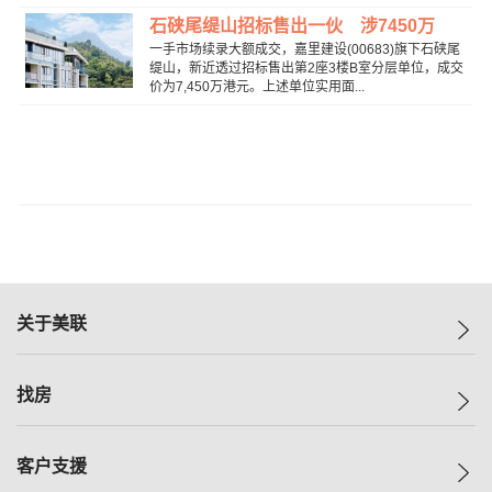
石硖尾缇山招标售出一伙 涉7450万
一手市场续录大额成交，嘉里建设(00683)旗下石硖尾
缇山，新近透过招标售出第2座3楼B室分层单位，成交
价为7,450万港元。上述单位实用面...
关于美联
美联集团
找房
投资者关系
集团动态
一手新房
客户支援
人才招募
买房