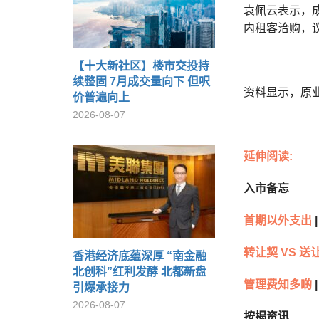
袁佩云表示，
内租客洽购，议
【十大新社区】楼市交投持
续整固 7月成交量向下 但呎
资料显示，原业
价普遍向上
2026-08-07
延伸阅读:
入市备忘
首期以外支出
|
转让契 VS 送
香港经济底蕴深厚 “南金融
北创科”红利发酵 北都新盘
管理费知多啲
|
引爆承接力
2026-08-07
按揭资讯