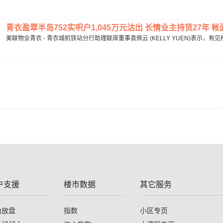
青衣盈翠半岛752实呎户1,045万元沽出 长情业主持货27年 帐面
美联物业青衣 - 青衣城机铁站分行助理联席董事袁佩云 (KELLY YUEN)表示，
户支援
楼市数据
其它服务
助放盘
指数
小区专页