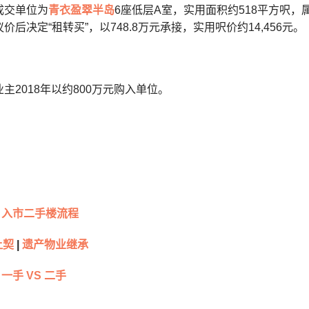
成交单位为
青衣
盈翠半岛
6座低层A室，实用面积约518平方呎，
价后决定“租转买”，以748.8万元承接，实用呎价约14,456元。
主2018年以约800万元购入单位。
入市二手楼流程
让契
|
遗产物业继承
一手 VS 二手