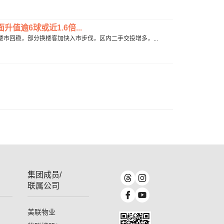
升值逾6球或近1.6倍...
有见楼市回稳，部分换楼客加快入市步伐，区内二手交投增多，...
集团成员/
联属公司
美联物业