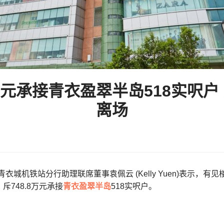
8万元承接青衣盈翠半岛518实呎户
离场
-青衣城机铁站分行助理联席董事袁佩云 (Kelly Yuen)表示，
斥748.8万元承接
青衣
盈翠半岛
518实呎户。