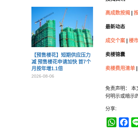
高成数按揭
|
最新动态
成交个案
|
楼市
卖楼锦囊
【预售楼花】短期供应压力
减 预售楼花申请加快 首7个
卖楼费用清单
|
月按年增1.1倍
2026-08-06
免责声明： 
何明示或暗示
分享:
Wha
F