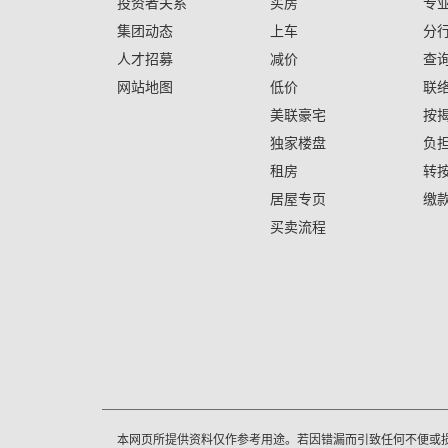
投资者关系
买房
专
集团动态
上车
分
人才招募
减价
查
网站地图
低价
联
美联豪宅
按
独家楼盘
负
租房
转
居屋专页
缴
买卖流程
本网页所提供资料仅作参考用途。若因错漏而引致任何不便或