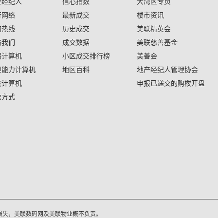
业经纪人
信心指数
大湾区专页
行网络
最新成交
楼市资讯
询热线
历史成交
美联精英会
络我们
成交数据
美联慈善基金
揭计算机
小区成交排行榜
美善会
担能力计算机
地区百科
地产经纪人管理协会
按计算机
申报已递交的购楼开盘
款方式
损失，美联数码网及美联物业概不负责。