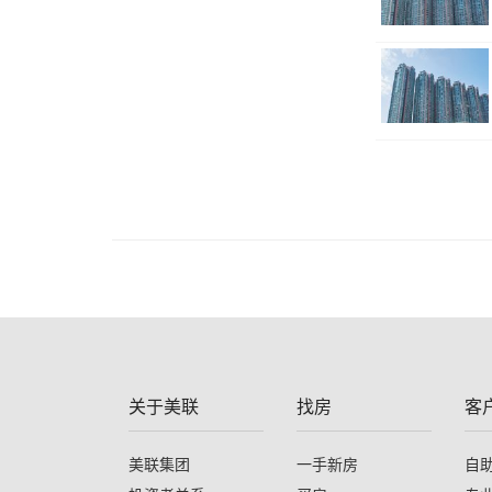
关于美联
找房
客
美联集团
一手新房
自