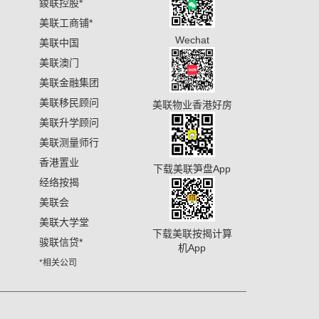
鋑联控股
*
美联工商铺
*
Wechat
美联中国
美联澳门
美联金融集团
美联移民顾问
美联物业香港好房
美联升学顾问
美联测量师行
香港置业
下载美联笋盘App
经络按揭
美联会
美联大学堂
下载美联按揭计算
骏联信贷
*
机App
*相关公司