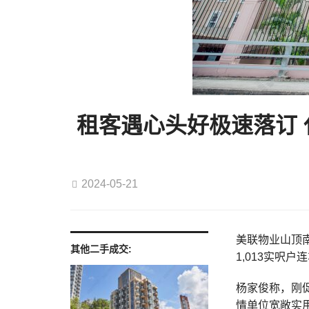
租客遇心头好极速落订 
2024-05-21
美联物业山顶南
其他二手成交:
1,013实呎
杨家俊称，刚
情单位宽敞实