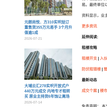
易。最终单位以
资料显示，业主
元朗尚悦．方310实呎挞订
更多资讯
重售货355万元易手 3个月升
值逾1成
延伸阅读:
2026-07-21
租楼攻略
租楼开支
|
入
防伏租错楼
|
最新动态
大埔云汇278实呎开放式户
成交个案
|
楼市
440万元成交 内地专才租转
买 原业主持货6年蚀让离场
2026-07-14
免责声明： 