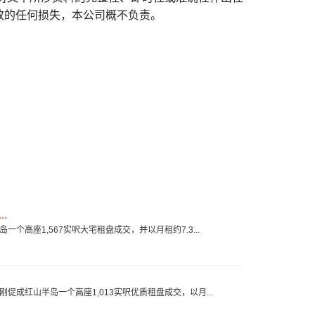
致的任何损失，本公司概不负责。
.
一个高座1,567实呎大宅租盘成交，并以月租约7.3...
刚促成红山半岛一个高座1,013实呎优质租盘成交，以月...