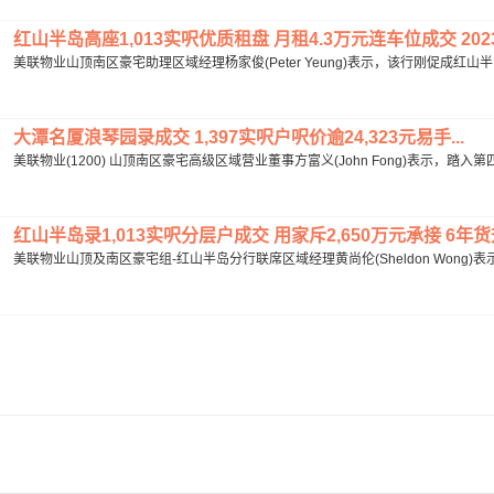
红山半岛高座1,013实呎优质租盘 月租4.3万元连车位成交 202
美联物业山顶南区豪宅助理区域经理杨家俊(Peter Yeung)表示，该行刚促成红山半
大潭名厦浪琴园录成交 1,397实呎户呎价逾24,323元易手...
美联物业(1200) 山顶南区豪宅高级区域营业董事方富义(John Fong)表示，踏
红山半岛录1,013实呎分层户成交 用家斥2,650万元承接 6年货升
美联物业山顶及南区豪宅组-红山半岛分行联席区域经理黄尚伦(Sheldon Wong)表示