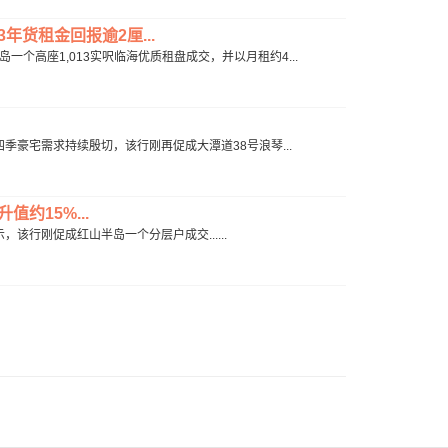
3年货租金回报逾2厘...
岛一个高座1,013实呎临海优质租盘成交，并以月租约4...
入第四季豪宅需求持续殷切，该行刚再促成大潭道38号浪琴...
值约15%...
，该行刚促成红山半岛一个分层户成交......