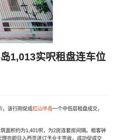
1,013实呎租盘连车位
表示，该行刚促成
红山半岛
一个中低层租盘成交，
建筑面积约为1,401呎，为2房连套房间隔。租客钟
代理亦即日入西贡送订予业主签收，成功促成交