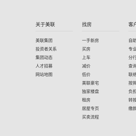
关于美联
找房
客
美联集团
一手新房
自
投资者关系
买房
专
集团动态
上车
分
人才招募
减价
查
网站地图
低价
联
美联豪宅
按
独家楼盘
负
租房
转
居屋专页
缴
买卖流程