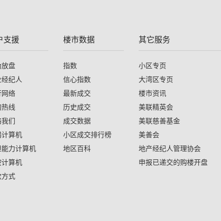
户支援
楼市数据
其它服务
助放盘
指数
小区专页
业经纪人
信心指数
大湾区专页
行网络
最新成交
楼市资讯
询热线
历史成交
美联精英会
络我们
成交数据
美联慈善基金
揭计算机
小区成交排行榜
美善会
担能力计算机
地区百科
地产经纪人管理协会
按计算机
申报已递交的购楼开盘
款方式