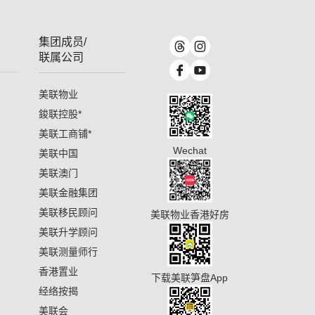
集团成员/
联属公司
美联物业
鋑联控股
*
美联工商铺
*
Wechat
美联中国
美联澳门
美联金融集团
美联移民顾问
美联物业香港好房
美联升学顾问
美联测量师行
香港置业
下载美联笋盘App
经络按揭
美联会