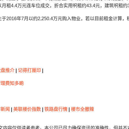
月租4.4万元连车位成交，折合实用呎租约43.4元，建筑呎租约3
于2016年7月以约2,250.4万元购入物业，若以目前租金计算，
伙盘推介
|
记得打厘印
|
管理费知多啲
新闻
|
美联楼价指数
|
铁路盘行情
|
楼市全撤辣
本文内容仅供读者参考。本公司已尽力确保资讯的准确性，但并不