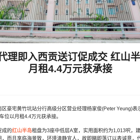
代理即入西贡送订促成交 红山半岛
月租4.4万元获承接
区豪宅黄竹坑站分行高级分区营业经理杨家俊(Peter Yeung)
户连车位以月租4.4万元获承接。
促成的
红山半岛
租盘为3座中低层A室，实用面积约为1,013呎，
用，而且享临海景致，环境清静宜人，故即睇即落订以表诚意，