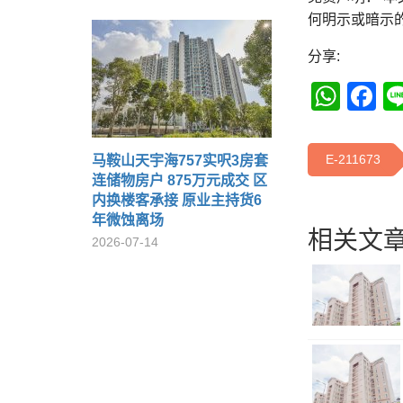
何明示或暗示
分享:
Wha
F
E-211673
马鞍山天宇海757实呎3房套
连储物房户 875万元成交 区
内换楼客承接 原业主持货6
年微蚀离场
相关文章
2026-07-14