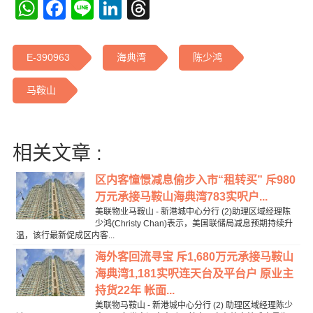
WhatsApp
Facebook
Line
LinkedIn
Threads
E-390963
海典湾
陈少鸿
马鞍山
相关文章 :
区内客憧憬减息偷步入市“租转买” 斥980
万元承接马鞍山海典湾783实呎户...
美联物业马鞍山 - 新港城中心分行 (2)助理区域经理陈
少鸿(Christy Chan)表示，美国联储局减息预期持续升
温，该行最新促成区内客...
海外客回流寻宝 斥1,680万元承接马鞍山
海典湾1,181实呎连天台及平台户 原业主
持货22年 帐面...
美联物马鞍山 - 新港城中心分行 (2) 助理区域经理陈少