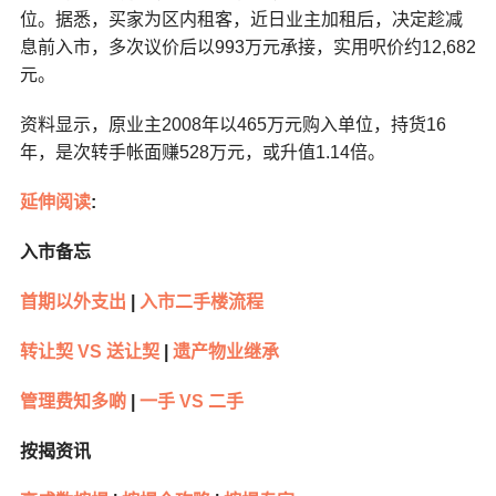
位。据悉，买家为区内租客，近日业主加租后，决定趁减
息前入市，多次议价后以993万元承接，实用呎价约12,682
元。
资料显示，原业主2008年以465万元购入单位，持货16
年，是次转手帐面赚528万元，或升值1.14倍。
延伸阅读
:
入市备忘
首期以外支出
|
入市二手楼流程
转让契 VS 送让契
|
遗产物业继承
管理费知多啲
|
一手 VS 二手
按揭资讯