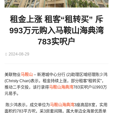
租金上涨 租客“租转买” 斥
993万元购入马鞍山海典湾
783实呎户
2024-08-29
美联物业
马鞍山
– 新港城中心分行 (2)助理区域经理陈少鸿
(Christy Chan)表示，租金持续上涨，部分租客“租转买”，
推动二手交投，该行录得
马鞍山
海典湾
783实呎户以993万
元易手。
陈少鸿表示，成交单位为
马鞍山
海典湾
3座高层B室，实用
面积约783平方呎，采3房套间隔，属大单边全海景优质单