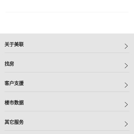
关于美联
美联集团
找房
投资者关系
集团动态
一手新房
客户支援
人才招募
买房
网站地图
上车
自助放盘
楼市数据
减价
专业经纪人
低价
分行网络
指数
其它服务
美联豪宅
查询热线
信心指数
独家楼盘