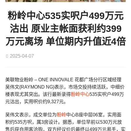
粉岭中心535实呎户499万元
沽出 原业主帐面获利约399
万元离场 单位期内升值近4倍
2025-04-07
美联物业粉岭 – ONE INNOVALE 花都广场分行区域经理
吴伟文(RAYMOND NG)表示，市场交投持续活跃，中细价
楼表现尤其突出。该行最新录得
粉岭中心
535实呎户499万
元沽出，实用呎价约9,327元。
吴伟文表示，成交单位为
粉岭
中心B座中层06室，实用面
积约535方呎，属3房设计。据悉，单位早前以530万元放
售后获自用客洽购，双方经议价后最终以499万元易手，实