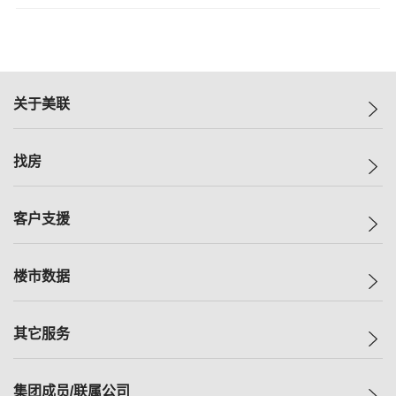
关于美联
美联集团
找房
投资者关系
集团动态
一手新房
客户支援
人才招募
买房
网站地图
上车
自助放盘
楼市数据
减价
专业经纪人
低价
分行网络
指数
其它服务
美联豪宅
查询热线
信心指数
独家楼盘
联络我们
最新成交
小区专页
租房
集团成员/联属公司
按揭计算机