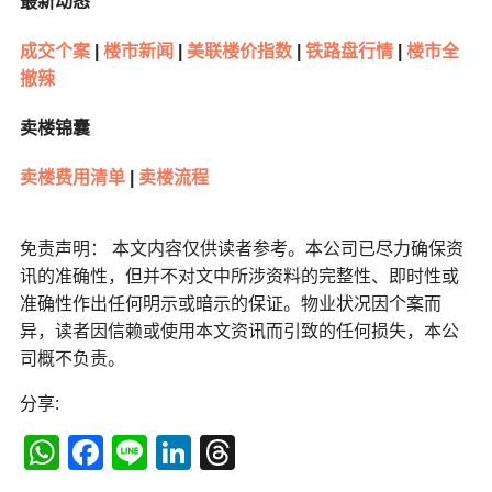
最新动态
成交个案
|
楼市新闻
|
美联楼价指数
|
铁路盘行情
|
楼市全
撤辣
卖楼锦囊
卖楼费用清单
|
卖楼流程
免责声明： 本文内容仅供读者参考。本公司已尽力确保资
讯的准确性，但并不对文中所涉资料的完整性、即时性或
准确性作出任何明示或暗示的保证。物业状况因个案而
异，读者因信赖或使用本文资讯而引致的任何损失，本公
司概不负责。
分享:
WhatsApp
Facebook
Line
LinkedIn
Threads