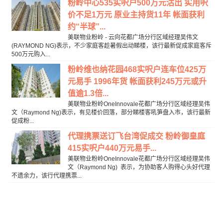
粉岭中心535实呎户500万元沽出 实用呎
价不足1万元 原业主持货11年 帐面获利
约“半球”...
美联物业粉岭 - 云向花都广场分行区域经理吴伟文
(RAYMOND NG)表示，不少家庭客趁暑假出动睇楼，该行最新促成家庭客斥
500万元购入...
粉岭维也纳花园468实呎户连车位425万
元易手 1996年货 帐面获利245万元或升
值逾1.3倍...
美联物业粉岭OneInnovale花都广场分行区域经理吴伟
文（Raymond Ng)表示，有见楼价回落，部分睇楼客吼笋盘入市，该行最新
促成粉...
代理携票送订飞台湾促成交 粉岭御皇庭
415实呎户440万元易手...
美联物业粉岭OneInnovale花都广场分行区域经理吴伟
文（Raymond Ng) 表示，为协助客人购得心头好代理
不遗余力，该行代理携票...