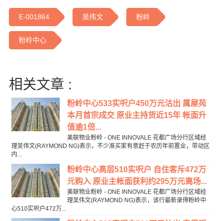
E-001864
吴伟文
粉岭
粉岭中心
相关文章 :
粉岭中心533实呎户450万元沽出 属屋苑
本月首宗成交 原业主持货近15年 帐面升
值逾1倍...
美联物业粉岭 - ONE INNOVALE 花都广场分行区域经
理吴伟文(RAYMOND NG)表示，不少准买家有意赶于农历年前置业，带动区
内...
粉岭中心高层510实呎户 自住客斥472万
元购入 原业主帐面获利约295万元离场...
美联物业粉岭 - ONE INNOVALE 花都广场分行区域经
理吴伟文(RAYMOND NG)表示，该行最新录得粉岭中
心510实呎户472万...