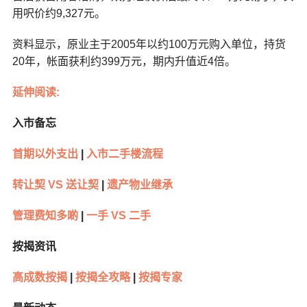
用呎价约9,327元。
资料显示，原业主于2005年以约100万元购入单位，持货
20年，帐面获利约399万元，期内升值近4倍。
延伸阅读:
入市备忘
首期以外支出
|
入市二手楼流程
转让契 VS 送让契
|
遗产物业继承
管理费知多啲
|
一手 VS 二手
按揭资讯
高成数按揭
|
按揭全攻略
|
按揭专家